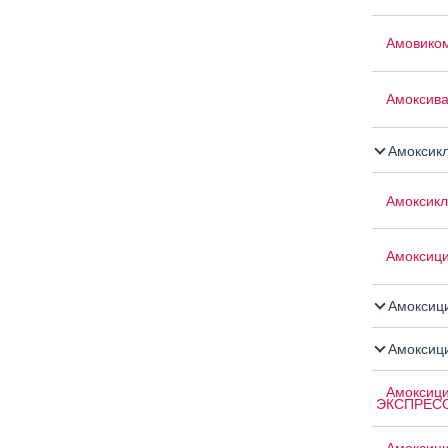
Амовико
Амоксив
Амоксик
Амоксикл
Амоксиц
Амоксици
Амоксици
Амоксици
ЭКСПРЕС