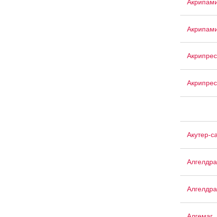
Акрипам
Акрипам
Акрипрес
Акрипрес
Акутер-с
Алгелдра
Алгелдра
Алгемаг