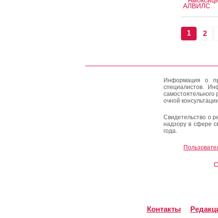
Амоксици
АЛВИЛС
1
2
Информация о пр
специалистов. Ин
самостоятельного 
очной консультации
Свидетельство о р
надзору в сфере с
года.
Пользовате
C
Контакты
Редакц