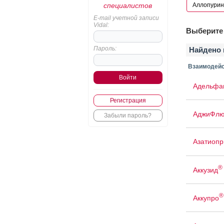
специалистов
E-mail учетной записи
Vidal:
Выберите 
Пароль:
Найдено 
Взаимодейс
Адельфа
Регистрация
АджиФлю
Забыли пароль?
Азатиопр
®
Аккузид
®
Аккупро