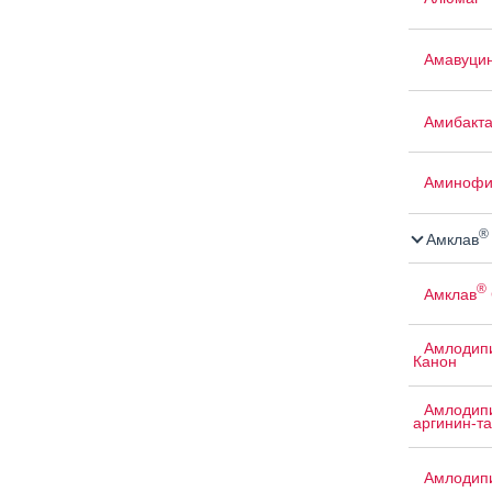
Амавуци
Амибакт
Аминофи
®
Амклав
®
Амклав
Амлодипи
Канон
Амлодипи
аргинин-т
Амлодипи