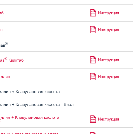
мб
Инструкция
ан
Инструкция
®
лав
®
ав
Квиктаб
Инструкция
иллин
Инструкция
ллин + Клавулановая кислота
ллин + Клавулановая кислота - Виал
ллин + Клавулановая кислота
Инструкция
С