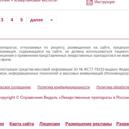
ллин + клавулановая кислота-
Инструкция
3
4
5
далее
»
епаратах, отпускаемых по рецепту, размещенная на сайте, предназн
формация, содержащаяся на сайте, не должна использоваться пациен
решения о применении представленных лекарственных препаратов и не мож
 врача.
егистрации средства массовой информации Эл № ФС77-79153 выдано Федер
вязи, информационных технологий и массовых коммуникаций (Роскомнадзор
льское соглашение
Политика конфиденциальности
Политика обработк
opyright
Справочник Видаль «Лекарственные препараты в Росси
©
ия
Карта сайта
Лицензии
Размещение рекламы
Разра