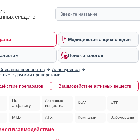
ИК
ЕННЫХ СРЕДСТВ
раты
Медицинская энциклопедия
алистам
Поиск аналогов
Описание препаратов
Аллопуринол
твие с другими препаратами
действие препаратов
Взаимодействие активных веществ
По
Активные
КФУ
ФТГ
алфавиту
вещества
МКБ
АТХ
Компании
Заболевания
инол взаимодействие