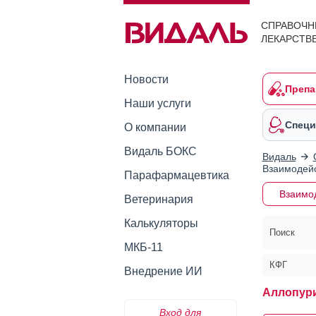
СПРАВОЧН
ЛЕКАРСТВ
Новости
Препа
Наши услуги
Специ
О компании
Видаль БОКС
Видаль
Взаимодейс
Парафармацевтика
Взаимо
Ветеринария
Калькуляторы
Поиск
МКБ-11
КФГ
Внедрение ИИ
Аллопур
Вход для