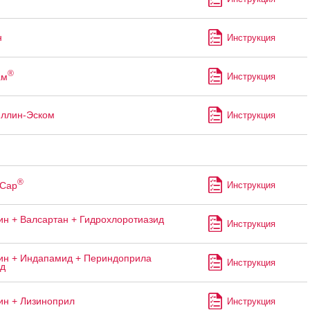
н
Инструкция
®
ам
Инструкция
ллин-Эском
Инструкция
®
Сар
Инструкция
н + Валсартан + Гидрохлоротиазид
Инструкция
н + Индапамид + Периндоприла
Инструкция
ад
н + Лизиноприл
Инструкция