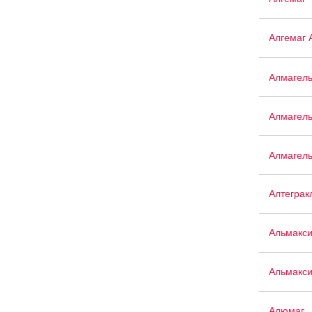
Алгемаг 
Алмагел
Алмагел
Алмагел
Алтеграк
Альмакс
Альмакси
Алюмаг