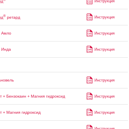
ид
Инструкция
®
ид
ретард
Инструкция
 Амло
Инструкция
 Инда
Инструкция
ановель
Инструкция
т + Бензокаин + Магния гидроксид
Инструкция
т + Магния гидроксид
Инструкция
Инструкция