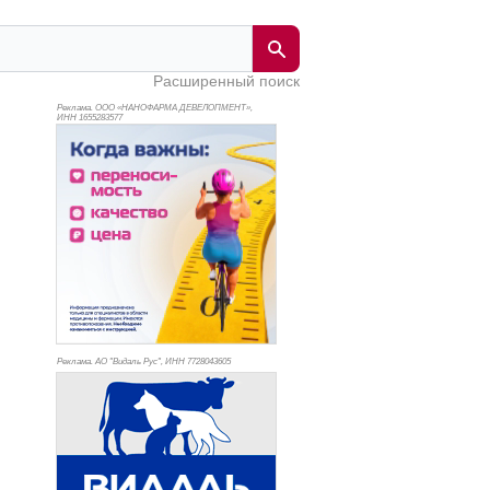
Расширенный поиск
Реклама. ООО «НАНОФАРМА ДЕВЕЛОПМЕНТ»,
ИНН 165
5283577
Реклама. АО "Видаль Рус", ИНН 772
8043605