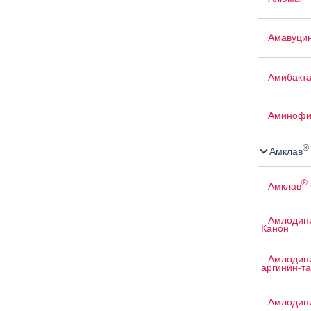
Амавуци
Амибакт
Аминофи
®
Амклав
®
Амклав
Амлодипи
Канон
Амлодипи
аргинин-т
Амлодипи