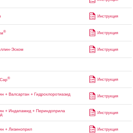
н
Инструкция
®
ам
Инструкция
ллин-Эском
Инструкция
®
Сар
Инструкция
н + Валсартан + Гидрохлоротиазид
Инструкция
н + Индапамид + Периндоприла
Инструкция
ад
н + Лизиноприл
Инструкция