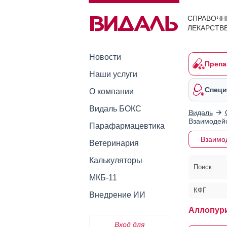
СПРАВОЧН
ЛЕКАРСТВ
Новости
Препа
Наши услуги
Специ
О компании
Видаль БОКС
Видаль
Взаимодейс
Парафармацевтика
Взаимо
Ветеринария
Калькуляторы
Поиск
МКБ-11
КФГ
Внедрение ИИ
Аллопур
Вход для