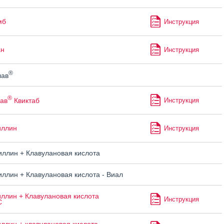
мб
Инструкция
ан
Инструкция
®
лав
®
ав
Квиктаб
Инструкция
иллин
Инструкция
ллин + Клавулановая кислота
ллин + Клавулановая кислота - Виал
ллин + Клавулановая кислота
Инструкция
С