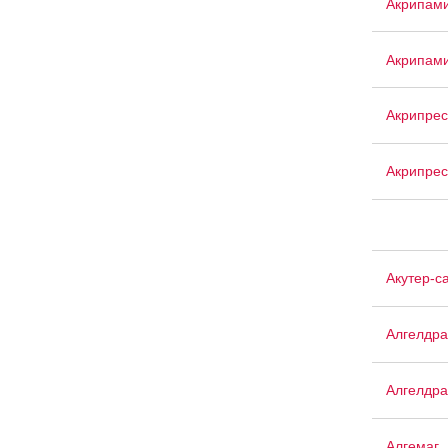
Акрипам
Акрипам
Акрипрес
Акрипрес
Акутер-с
Алгелдра
Алгелдра
Алгемаг