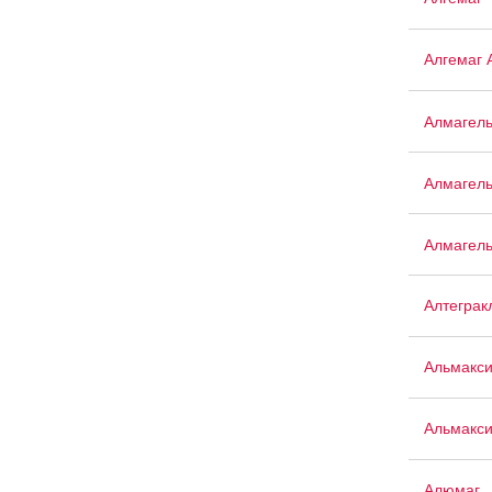
Алгемаг 
Алмагел
Алмагел
Алмагел
Алтеграк
Альмакс
Альмакси
Алюмаг