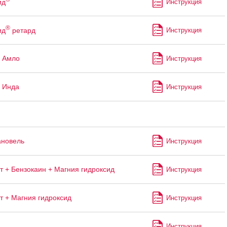
ид
Инструкция
®
ид
ретард
Инструкция
 Амло
Инструкция
 Инда
Инструкция
ановель
Инструкция
т + Бензокаин + Магния гидроксид
Инструкция
т + Магния гидроксид
Инструкция
Инструкция