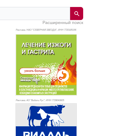
Расширенный поиск
Реклама. НАО "СЕВЕРНАЯ ЗВЕЗДА", ИНН 772
0185196
Реклама. АО "Видаль Рус", ИНН 772
8043605