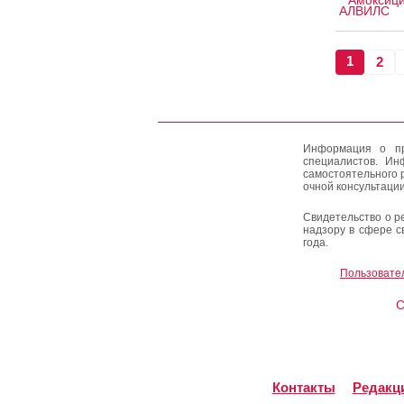
Амоксици
АЛВИЛС
1
2
Информация о пр
специалистов. Ин
самостоятельного 
очной консультации
Свидетельство о р
надзору в сфере с
года.
Пользовате
C
Контакты
Редакц