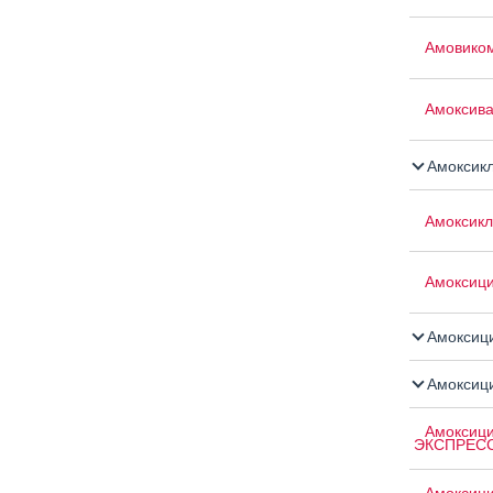
Амовико
Амоксив
Амоксик
Амоксикл
Амоксиц
Амоксици
Амоксици
Амоксици
ЭКСПРЕС