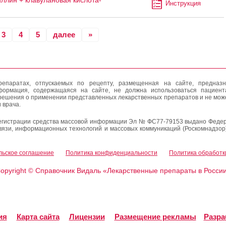
ллин + клавулановая кислота-
Инструкция
3
4
5
далее
»
епаратах, отпускаемых по рецепту, размещенная на сайте, предназн
формация, содержащаяся на сайте, не должна использоваться пациен
решения о применении представленных лекарственных препаратов и не мож
 врача.
егистрации средства массовой информации Эл № ФС77-79153 выдано Федер
вязи, информационных технологий и массовых коммуникаций (Роскомнадзор
льское соглашение
Политика конфиденциальности
Политика обработк
opyright
Справочник Видаль «Лекарственные препараты в Росси
©
ия
Карта сайта
Лицензии
Размещение рекламы
Разра