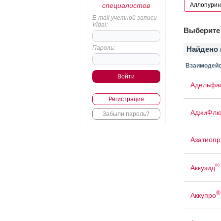
специалистов
E-mail учетной записи
Vidal:
Выберите 
Пароль:
Найдено 
Взаимодейс
Адельфа
Регистрация
АджиФлю
Забыли пароль?
Азатиопр
®
Аккузид
®
Аккупро