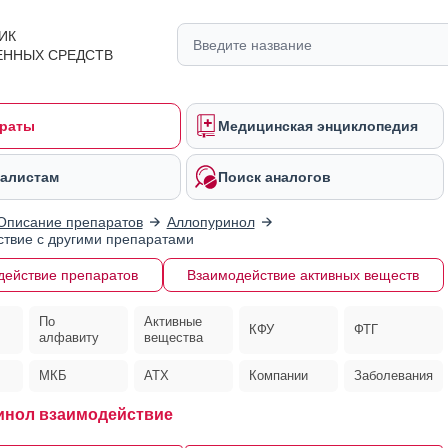
ИК
ЕННЫХ СРЕДСТВ
раты
Медицинская энциклопедия
алистам
Поиск аналогов
Описание препаратов
Аллопуринол
твие с другими препаратами
действие препаратов
Взаимодействие активных веществ
По
Активные
КФУ
ФТГ
алфавиту
вещества
МКБ
АТХ
Компании
Заболевания
инол взаимодействие