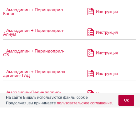
Амлодипин + Периндоприл
Инструкция
Канон
Амлодипин + Периндоприл-
Инструкция
Алиум
Амлодипин + Периндоприл-
Инструкция
СЗ
Амлодипин + Периндоприла
Инструкция
аргинин-ТАД
Амлодипин-Периндоприл-
Инструкция
Рихтер
На сайте Видаль используются файлы cookie
Ok
Продолжая, вы принимаете
пользовательское соглашение
.
Амлодипин-Периндоприл-
Инструкция
Тева
Вход для специалистов
E-mail учетной записи Vidal:
Амплитон
Инструкция