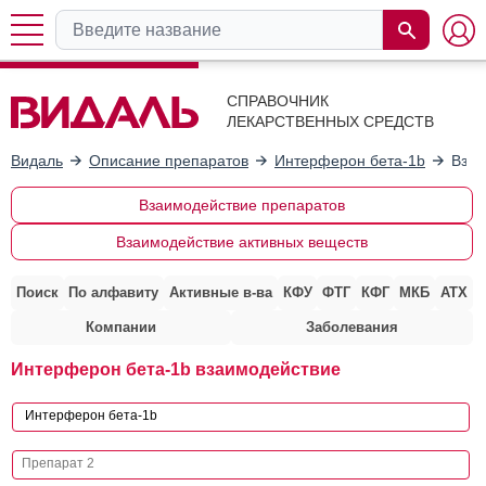
СПРАВОЧНИК
ЛЕКАРСТВЕННЫХ СРЕДСТВ
Видаль
Описание препаратов
Интерферон бета-1b
Взаи
Взаимодействие препаратов
Взаимодействие активных веществ
Поиск
По алфавиту
Активные в-ва
КФУ
ФТГ
КФГ
МКБ
АТХ
Компании
Заболевания
Интерферон бета-1b взаимодействие