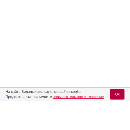
На сайте Видаль используются файлы cookie
Ok
Продолжая, вы принимаете
пользовательское соглашение
.
Вход для специалистов
E-mail учетной записи Vidal: