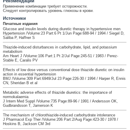
Рекомендации
Применение комбинации требует осторожности.
Следует контролировать уровень глюкозы в крови.
Источники
Печатные издания
Glucose and insulin levels during diuretic therapy in hypertensive men
Hypertension /Volume:23 Part:6 Pt 1/Jun Page:688-94 / 1994 / Siegel D,
Saliba P, Haffner S
Thiazide-induced disturbances in carbohydrate, lipid, and potassium
metabolism
Am Heart J /Volume:106 Part:1 Pt 2/Jul Page:245-51 / 1983 / Perez-
Stable E, Caralis PV
Effects of low dose versus conventional dose thiazide diuretic on insulin
action in essential hypertension
BMJ /Volume:309 Part:6949/Jul 23 Page:226-30 / 1994 / Harper R, Ennis
CN, Sheridan B et al
Metabolic adverse effects of thiazide diuretics: the importance of
normokalaemia
J Intern Med Suppl /Volume:735 Page:89-96 / 1991 / Andersson OK,
Gudbrandsson T, Jamerson K
The mechanism of chlorothiazide-induced carbohydrate intolerance
J Pharmacol Exp Ther /Volume:206 Part:2/Aug Page:423-30 / 1978 /
Hoskins B, Jackson CM 3rd