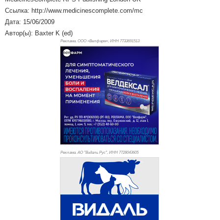
Ссылка: http://www.medicinescomplete.com/mc
Дата: 15/06/2009
Автор(ы): Baxter K (ed)
Реклама. ООО «Велфарм», ИНН 773
3691513
Реклама. АО "Видаль Рус", ИНН 772
8043605