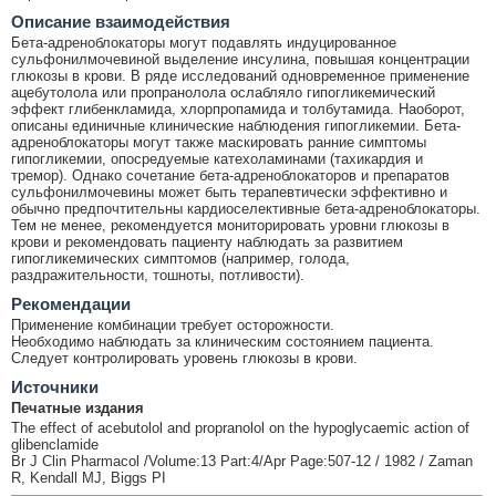
Описание взаимодействия
Бета-адреноблокаторы могут подавлять индуцированное
сульфонилмочевиной выделение инсулина, повышая концентрации
глюкозы в крови. В ряде исследований одновременное применение
ацебутолола или пропранолола ослабляло гипогликемический
эффект глибенкламида, хлорпропамида и толбутамида. Наоборот,
описаны единичные клинические наблюдения гипогликемии. Бета-
адреноблокаторы могут также маскировать ранние симптомы
гипогликемии, опосредуемые катехоламинами (тахикардия и
тремор). Однако сочетание бета-адреноблокаторов и препаратов
сульфонилмочевины может быть терапевтически эффективно и
обычно предпочтительны кардиоселективные бета-адреноблокаторы.
Тем не менее, рекомендуется мониторировать уровни глюкозы в
крови и рекомендовать пациенту наблюдать за развитием
гипогликемических симптомов (например, голода,
раздражительности, тошноты, потливости).
Рекомендации
Применение комбинации требует осторожности.
Необходимо наблюдать за клиническим состоянием пациента.
Следует контролировать уровень глюкозы в крови.
Источники
Печатные издания
The effect of acebutolol and propranolol on the hypoglycaemic action of
glibenclamide
Br J Clin Pharmacol /Volume:13 Part:4/Apr Page:507-12 / 1982 / Zaman
R, Kendall MJ, Biggs PI