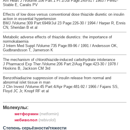
Am Heart J /Volume:106 Part:1 Pt 2/Jul Page:245-51 / 1983 / Perez-
Stable E, Caralis PV
Effects of low dose versus conventional dose thiazide diuretic on insulin
action in essential hypertension
BMJ /Volume:309 Part:6949/Jul 23 Page:226-30 / 1994 / Harper R, Ennis
CN, Sheridan B et al
Metabolic adverse effects of thiazide diuretics: the importance of
normokalaemia
J Intern Med Suppl /Volume:735 Page:89-96 / 1991 / Andersson OK,
Gudbrandsson T, Jamerson K
The mechanism of chlorothiazide-induced carbohydrate intolerance
J Pharmacol Exp Ther /Volume:206 Part:2/Aug Page:423-30 / 1978 /
Hoskins B, Jackson CM 3rd
Benzothiadiazine suppression of insulin release from normal and
abnormal islet tissue in man
J Clin Invest /Volume:45 Part:4/Apr Page:481-92 / 1966 / Fajans SS,
Floyd JC Jr, Knopf RF et al
Молекулы:
метформин
(metformin)
небиволол
(nebivolol)
Cтепень серьёзности/тяжести