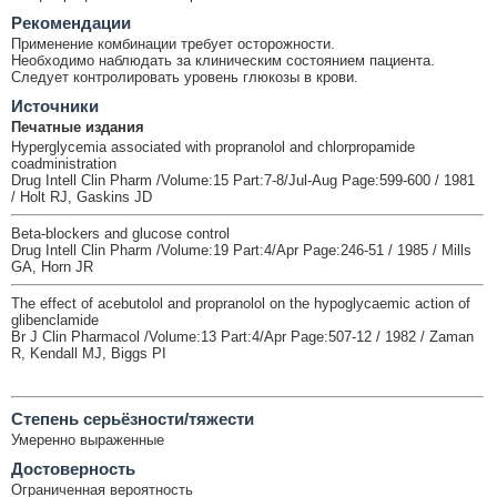
Рекомендации
Применение комбинации требует осторожности.
Необходимо наблюдать за клиническим состоянием пациента.
Следует контролировать уровень глюкозы в крови.
Источники
Печатные издания
Hyperglycemia associated with propranolol and chlorpropamide
coadministration
Drug Intell Clin Pharm /Volume:15 Part:7-8/Jul-Aug Page:599-600 / 1981
/ Holt RJ, Gaskins JD
Beta-blockers and glucose control
Drug Intell Clin Pharm /Volume:19 Part:4/Apr Page:246-51 / 1985 / Mills
GA, Horn JR
The effect of acebutolol and propranolol on the hypoglycaemic action of
glibenclamide
Br J Clin Pharmacol /Volume:13 Part:4/Apr Page:507-12 / 1982 / Zaman
R, Kendall MJ, Biggs PI
Cтепень серьёзности/тяжести
Умеренно выраженные
Достоверность
Ограниченная вероятность