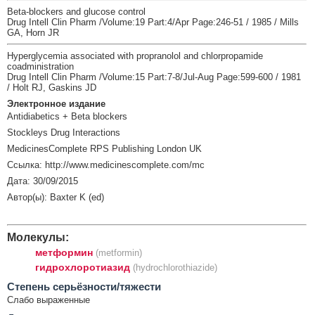
Beta-blockers and glucose control
Drug Intell Clin Pharm /Volume:19 Part:4/Apr Page:246-51 / 1985 / Mills
GA, Horn JR
Hyperglycemia associated with propranolol and chlorpropamide
coadministration
Drug Intell Clin Pharm /Volume:15 Part:7-8/Jul-Aug Page:599-600 / 1981
/ Holt RJ, Gaskins JD
Электронное издание
Antidiabetics + Beta blockers
Stockleys Drug Interactions
MedicinesComplete RPS Publishing London UK
Ссылка: http://www.medicinescomplete.com/mc
Дата: 30/09/2015
Автор(ы): Baxter K (ed)
Молекулы:
метформин
(metformin)
гидрохлоротиазид
(hydrochlorothiazide)
Cтепень серьёзности/тяжести
Слабо выраженные