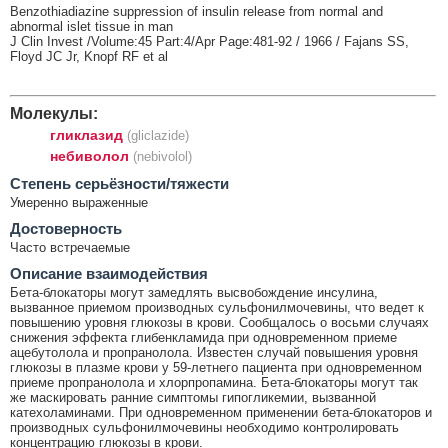
Benzothiadiazine suppression of insulin release from normal and
abnormal islet tissue in man
J Clin Invest /Volume:45 Part:4/Apr Page:481-92 / 1966 / Fajans SS,
Floyd JC Jr, Knopf RF et al
Молекулы:
гликлазид
(gliclazide)
небиволол
(nebivolol)
Cтепень серьёзности/тяжести
Умеренно выраженные
Достоверность
Часто встречаемые
Описание взаимодействия
Бета-блокаторы могут замедлять высвобождение инсулина,
вызванное приемом производных сульфонилмочевины, что ведет к
повышению уровня глюкозы в крови. Сообщалось о восьми случаях
снижения эффекта глибенкламида при одновременном приеме
ацебутолола и пропранолола. Известен случай повышения уровня
глюкозы в плазме крови у 59-летнего пациента при одновременном
приеме пропранолола и хлорпропамина. Бета-блокаторы могут так
же маскировать ранние симптомы гипогликемии, вызванной
катехоламинами. При одновременном применении бета-блокаторов и
производных сульфонилмочевины необходимо контролировать
концентрацию глюкозы в крови.