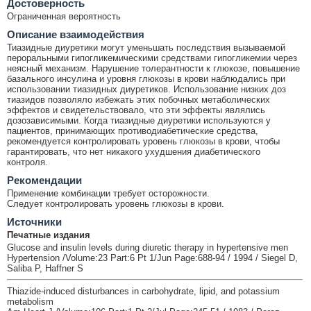
Достоверность
Ограниченная вероятность
Описание взаимодействия
Тиазидные диуретики могут уменьшать последствия вызываемой
пероральными гипогликемическими средствами гипогликемии через
неясный механизм. Нарушение толерантности к глюкозе, повышение
базального инсулина и уровня глюкозы в крови наблюдались при
использовании тиазидных диуретиков. Использование низких доз
тиазидов позволяло избежать этих побочных метаболических
эффектов и свидетельствовало, что эти эффекты являлись
дозозависимыми. Когда тиазидные диуретики используются у
пациентов, принимающих противодиабетические средства,
рекомендуется контролировать уровень глюкозы в крови, чтобы
гарантировать, что нет никакого ухудшения диабетического
контроля.
Рекомендации
Применение комбинации требует осторожности.
Следует контролировать уровень глюкозы в крови.
Источники
Печатные издания
Glucose and insulin levels during diuretic therapy in hypertensive men
Hypertension /Volume:23 Part:6 Pt 1/Jun Page:688-94 / 1994 / Siegel D,
Saliba P, Haffner S
Thiazide-induced disturbances in carbohydrate, lipid, and potassium
metabolism