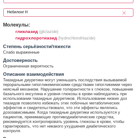
Молекулы:
гликлазид
(gliclazide)
гидрохлоротиазид
(hydrochlorothiazide)
Cтепень серьёзности/тяжести
Слабо выраженные
Достоверность
Ограниченная вероятность
Описание взаимодействия
Тиазидные диуретики могут уменьшать последствия вызываемой
пероральными гипогликемическими средствами гипогликемии через
неясный механизм. Нарушение толерантности к глюкозе, повышение
базального инсулина и уровня глюкозы в крови наблюдались при
использовании тиазидных диуретиков. Использование низких доз
тиазидов позволяло избежать этих побочных метаболических
эффектов и свидетельствовало, что эти эффекты являлись
дозозависимыми. Когда тиазидные диуретики используются у
пациентов, принимающих противодиабетические средства,
рекомендуется контролировать уровень глюкозы в крови, чтобы
гарантировать, что нет никакого ухудшения диабетического
контроля.