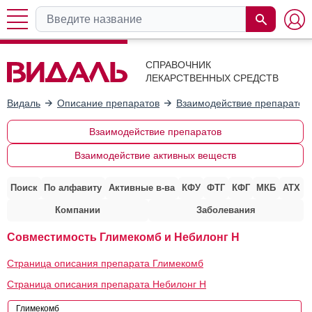
СПРАВОЧНИК
ЛЕКАРСТВЕННЫХ СРЕДСТВ
Видаль
Описание препаратов
Взаимодействие препаратов
Взаимодействие препаратов
Взаимодействие активных веществ
Поиск
По алфавиту
Активные в-ва
КФУ
ФТГ
КФГ
МКБ
АТХ
Компании
Заболевания
Совместимость Глимекомб и Небилонг H
Страница описания препарата Глимекомб
Страница описания препарата Небилонг H