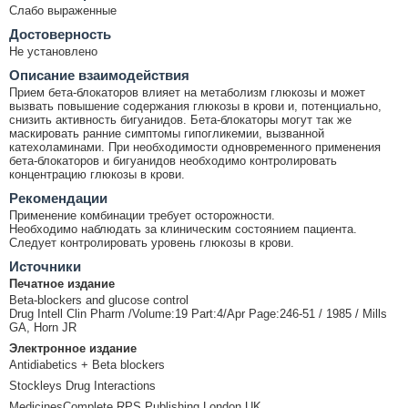
Слабо выраженные
Достоверность
Не установлено
Описание взаимодействия
Прием бета-блокаторов влияет на метаболизм глюкозы и может
вызвать повышение содержания глюкозы в крови и, потенциально,
снизить активность бигуанидов. Бета-блокаторы могут так же
маскировать ранние симптомы гипогликемии, вызванной
катехоламинами. При необходимости одновременного применения
бета-блокаторов и бигуанидов необходимо контролировать
концентрацию глюкозы в крови.
Рекомендации
Применение комбинации требует осторожности.
Необходимо наблюдать за клиническим состоянием пациента.
Следует контролировать уровень глюкозы в крови.
Источники
Печатное издание
Beta-blockers and glucose control
Drug Intell Clin Pharm /Volume:19 Part:4/Apr Page:246-51 / 1985 / Mills
GA, Horn JR
Электронное издание
Antidiabetics + Beta blockers
Stockleys Drug Interactions
MedicinesComplete RPS Publishing London UK