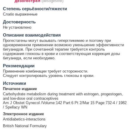
дезогестрел
(desogestrel)
Cтепень серьёзности/тяжести
Слабо выраженные
Достоверность
Не установлено
Описание взаимодействия
Прогестагены могут вызывать гипергликемию и поэтому при
одновременном применении возможно уменьшение эффективности
бигуанидов. При сочетанной терапии требуется контроль
содержания глюкозы в крови и соответствующая коррекция дозы
бигуанида, если необходимо.
Рекомендации
Применение комбинации требует осторожности.
Следует контролировать уровень глюкозы в крови.
Источники
Печатное издание
Carbohydrate metabolism during treatment with estrogen, progestogen,
and low-dose oral contraceptives
Am J Obstet Gynecol /Volume:142 Part:6 Pt 2/Mar 15 Page:732-4 / 1982
/ Spellacy WN
Электронное издание
Antidiabetics-interactions
British National Formulary