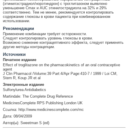
(этинилэстрадиол/норэтиндрон) с троглитазоном выявлено
уменьшение Cmax и AUC этинилэстрадиола на 32% и 29%
соответственно. Тем не менее, рекомендуется контролировать
содержание глюкозы в крови пациента при комбинированном
использовании.
Рекомендации
Применение комбинации требует осторожности.
Следует контролировать уровень глюкозы в крови.
Возможно снижение контрацептивного эффекта, следует применять
другие методы контрацепции.
Источники
Печатное издание
Effect of troglitazone on the pharmacokinetics of an oral contraceptive
agent
J Clin Pharmacol /Volume:39 Part:4/Apr Page:410-7 / 1999 / Loi CM,
Stern R, Koup JR et al
Электронные издание
Sulfonylurea Antidiabetics
Martindale: The Complete Drug Reference
MedicinesComplete RPS Publishing London UK
Ссылка: http://www.medicinescomplete.com/mc
Дата: 08/04/2009
Автор(ы): Sweetman S (ed)