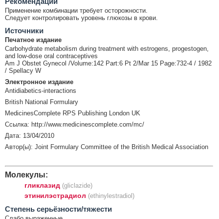
Рекомендации
Применение комбинации требует осторожности.
Следует контролировать уровень глюкозы в крови.
Источники
Печатное издание
Carbohydrate metabolism during treatment with estrogens, progestogen,
and low-dose oral contraceptives
Am J Obstet Gynecol /Volume:142 Part:6 Pt 2/Mar 15 Page:732-4 / 1982
/ Spellacy W
Электронное издание
Antidiabetics-interactions
British National Formulary
MedicinesComplete RPS Publishing London UK
Ссылка: http://www.medicinescomplete.com/mc/
Дата: 13/04/2010
Автор(ы): Joint Formulary Committee of the British Medical Association
Молекулы:
гликлазид
(gliclazide)
этинилэстрадиол
(ethinylestradiol)
Cтепень серьёзности/тяжести
Слабо выраженные