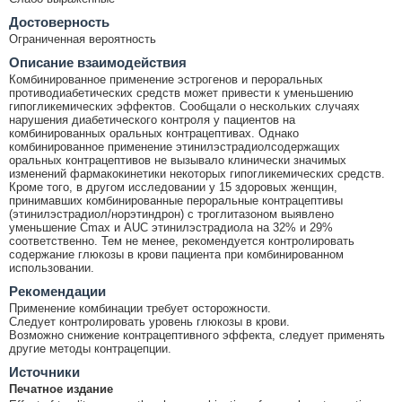
Достоверность
Ограниченная вероятность
Описание взаимодействия
Комбинированное применение эстрогенов и пероральных
противодиабетических средств может привести к уменьшению
гипогликемических эффектов. Сообщали о нескольких случаях
нарушения диабетического контроля у пациентов на
комбинированных оральных контрацептивах. Однако
комбинированное применение этинилэстрадиолсодержащих
оральных контрацептивов не вызывало клинически значимых
изменений фармакокинетики некоторых гипогликемических средств.
Кроме того, в другом исследовании у 15 здоровых женщин,
принимавших комбинированные пероральные контрацептивы
(этинилэстрадиол/норэтиндрон) с троглитазоном выявлено
уменьшение Cmax и AUC этинилэстрадиола на 32% и 29%
соответственно. Тем не менее, рекомендуется контролировать
содержание глюкозы в крови пациента при комбинированном
использовании.
Рекомендации
Применение комбинации требует осторожности.
Следует контролировать уровень глюкозы в крови.
Возможно снижение контрацептивного эффекта, следует применять
другие методы контрацепции.
Источники
Печатное издание