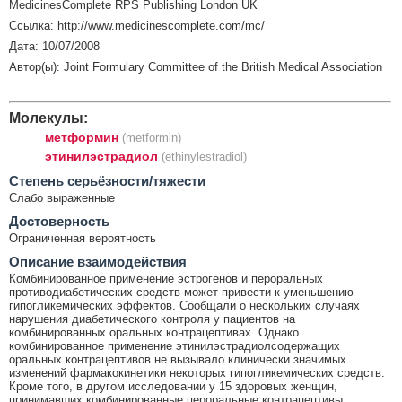
MedicinesComplete RPS Publishing London UK
Ссылка: http://www.medicinescomplete.com/mc/
Дата: 10/07/2008
Автор(ы): Joint Formulary Committee of the British Medical Association
Молекулы:
метформин
(metformin)
этинилэстрадиол
(ethinylestradiol)
Cтепень серьёзности/тяжести
Слабо выраженные
Достоверность
Ограниченная вероятность
Описание взаимодействия
Комбинированное применение эстрогенов и пероральных
противодиабетических средств может привести к уменьшению
гипогликемических эффектов. Сообщали о нескольких случаях
нарушения диабетического контроля у пациентов на
комбинированных оральных контрацептивах. Однако
комбинированное применение этинилэстрадиолсодержащих
оральных контрацептивов не вызывало клинически значимых
изменений фармакокинетики некоторых гипогликемических средств.
Кроме того, в другом исследовании у 15 здоровых женщин,
принимавших комбинированные пероральные контрацептивы