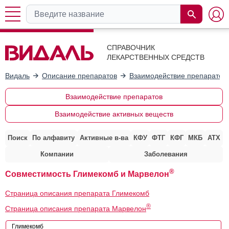
СПРАВОЧНИК
ЛЕКАРСТВЕННЫХ СРЕДСТВ
Видаль
Описание препаратов
Взаимодействие препаратов
Взаимодействие препаратов
Взаимодействие активных веществ
Поиск
По алфавиту
Активные в-ва
КФУ
ФТГ
КФГ
МКБ
АТХ
Компании
Заболевания
®
Совместимость Глимекомб и Марвелон
Страница описания препарата Глимекомб
®
Страница описания препарата Марвелон