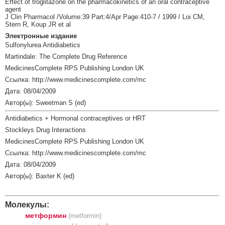
Effect of troglitazone on the pharmacokinetics of an oral contraceptive
agent
J Clin Pharmacol /Volume:39 Part:4/Apr Page:410-7 / 1999 / Loi CM,
Stern R, Koup JR et al
Электронные издание
Sulfonylurea Antidiabetics
Martindale: The Complete Drug Reference
MedicinesComplete RPS Publishing London UK
Ссылка: http://www.medicinescomplete.com/mc
Дата: 08/04/2009
Автор(ы): Sweetman S (ed)
Antidiabetics + Hormonal contraceptives or HRT
Stockleys Drug Interactions
MedicinesComplete RPS Publishing London UK
Ссылка: http://www.medicinescomplete.com/mc
Дата: 08/04/2009
Автор(ы): Baxter K (ed)
Молекулы:
метформин
(metformin)