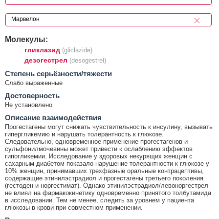
Молекулы:
гликлазид
(gliclazide)
дезогестрел
(desogestrel)
Cтепень серьёзности/тяжести
Слабо выраженные
Достоверность
Не установлено
Описание взаимодействия
Прогестагены могут снижать чувствительность к инсулину, вызывать
гипергликемию и нарушать толерантность к глюкозе.
Следовательно, одновременное применение прогестагенов и
сульфонилмочевины может привести к ослаблению эффектов
гипогликемии. Исследование у здоровых некурящих женщин с
сахарным диабетом показало нарушение толерантности к глюкозе у
10% женщин, принимавших трехфазные оральные контрацептивы,
содержащие этинилэстрадиол и прогестагены третьего поколения
(гестоден и норгестимат). Однако этинилэстрадиол/левоноргестрел
не влиял на фармакокинетику одновременно принятого толбутамида
в исследовании. Тем не менее, следить за уровнем у пациента
глюкозы в крови при совместном применении.