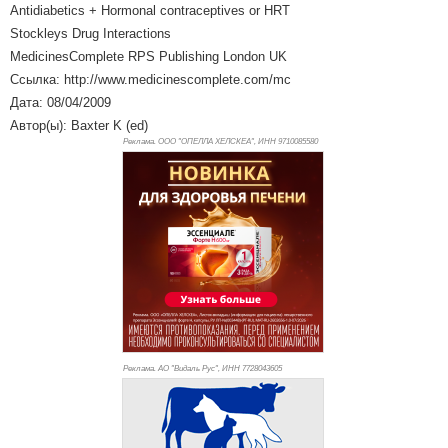
Antidiabetics + Hormonal contraceptives or HRT
Stockleys Drug Interactions
MedicinesComplete RPS Publishing London UK
Ссылка: http://www.medicinescomplete.com/mc
Дата: 08/04/2009
Автор(ы): Baxter K (ed)
Реклама. ООО "ОПЕЛЛА ХЕЛСКЕА", ИНН 971
0085580
Реклама. АО "Видаль Рус", ИНН 772
8043605