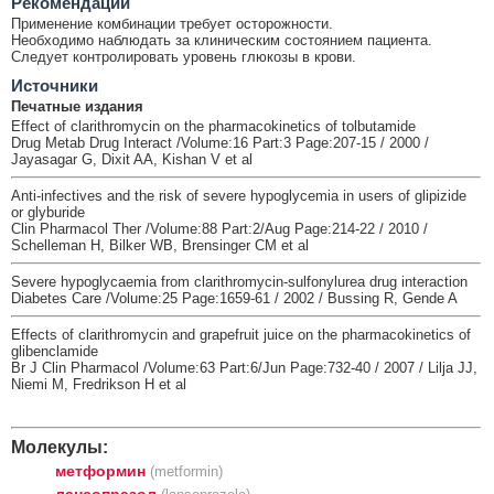
Рекомендации
Применение комбинации требует осторожности.
Необходимо наблюдать за клиническим состоянием пациента.
Следует контролировать уровень глюкозы в крови.
Источники
Печатные издания
Effect of clarithromycin on the pharmacokinetics of tolbutamide
Drug Metab Drug Interact /Volume:16 Part:3 Page:207-15 / 2000 /
Jayasagar G, Dixit AA, Kishan V et al
Anti-infectives and the risk of severe hypoglycemia in users of glipizide
or glyburide
Clin Pharmacol Ther /Volume:88 Part:2/Aug Page:214-22 / 2010 /
Schelleman H, Bilker WB, Brensinger CM et al
Severe hypoglycaemia from clarithromycin-sulfonylurea drug interaction
Diabetes Care /Volume:25 Page:1659-61 / 2002 / Bussing R, Gende A
Effects of clarithromycin and grapefruit juice on the pharmacokinetics of
glibenclamide
Br J Clin Pharmacol /Volume:63 Part:6/Jun Page:732-40 / 2007 / Lilja JJ,
Niemi M, Fredrikson H et al
Молекулы:
метформин
(metformin)
лансопразол