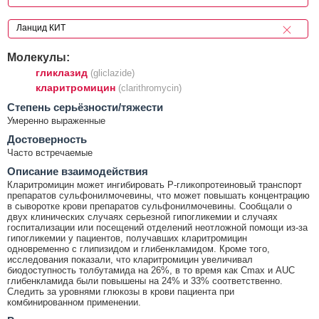
Молекулы:
гликлазид
(gliclazide)
кларитромицин
(clarithromycin)
Cтепень серьёзности/тяжести
Умеренно выраженные
Достоверность
Часто встречаемые
Описание взаимодействия
Кларитромицин может ингибировать Р-гликопротеиновый транспорт
препаратов сульфонилмочевины, что может повышать концентрацию
в сыворотке крови препаратов сульфонилмочевины. Сообщали о
двух клинических случаях серьезной гипогликемии и случаях
госпитализации или посещений отделений неотложной помощи из-за
гипогликемии у пациентов, получавших кларитромицин
одновременно с глипизидом и глибенкламидом. Кроме того,
исследования показали, что кларитромицин увеличивал
биодоступность толбутамида на 26%, в то время как Cmax и AUC
глибенкламида были повышены на 24% и 33% соответственно.
Следить за уровнями глюкозы в крови пациента при
комбинированном применении.