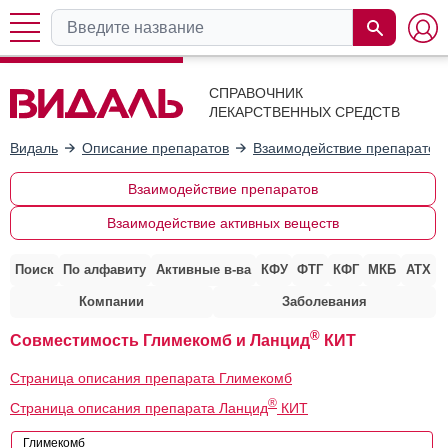
СПРАВОЧНИК
ЛЕКАРСТВЕННЫХ СРЕДСТВ
Видаль
Описание препаратов
Взаимодействие препаратов
Взаимодействие препаратов
Взаимодействие активных веществ
Поиск
По алфавиту
Активные в-ва
КФУ
ФТГ
КФГ
МКБ
АТХ
Компании
Заболевания
®
Совместимость Глимекомб и Ланцид
КИТ
Страница описания препарата Глимекомб
®
Страница описания препарата Ланцид
КИТ