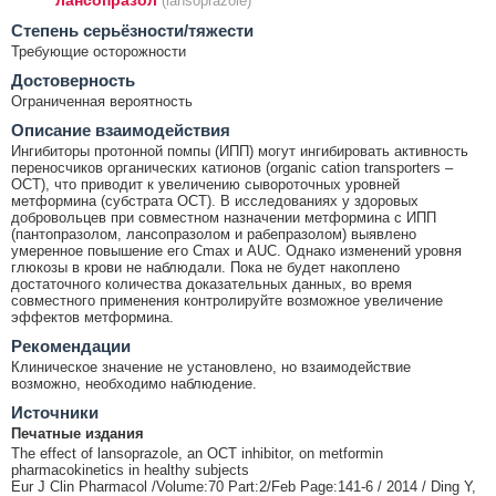
(lansoprazole)
Cтепень серьёзности/тяжести
Требующие осторожности
Достоверность
Ограниченная вероятность
Описание взаимодействия
Ингибиторы протонной помпы (ИПП) могут ингибировать активность
переносчиков органических катионов (organic cation transporters –
OCT), что приводит к увеличению сывороточных уровней
метформина (субстрата OCT). В исследованиях у здоровых
добровольцев при совместном назначении метформина с ИПП
(пантопразолом, лансопразолом и рабепразолом) выявлено
умеренное повышение его Cmax и AUC. Однако изменений уровня
глюкозы в крови не наблюдали. Пока не будет накоплено
достаточного количества доказательных данных, во время
совместного применения контролируйте возможное увеличение
эффектов метформина.
Рекомендации
Клиническое значение не установлено, но взаимодействие
возможно, необходимо наблюдение.
Источники
Печатные издания
The effect of lansoprazole, an OCT inhibitor, on metformin
pharmacokinetics in healthy subjects
Eur J Clin Pharmacol /Volume:70 Part:2/Feb Page:141-6 / 2014 / Ding Y,