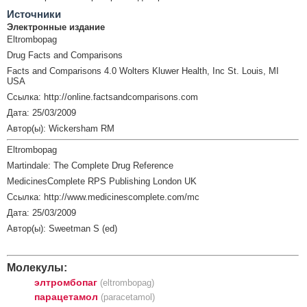
Источники
Электронные издание
Eltrombopag
Drug Facts and Comparisons
Facts and Comparisons 4.0 Wolters Kluwer Health, Inc St. Louis, MI
USA
Ссылка: http://online.factsandcomparisons.com
Дата: 25/03/2009
Автор(ы): Wickersham RM
Eltrombopag
Martindale: The Complete Drug Reference
MedicinesComplete RPS Publishing London UK
Ссылка: http://www.medicinescomplete.com/mc
Дата: 25/03/2009
Автор(ы): Sweetman S (ed)
Молекулы:
элтромбопаг
(eltrombopag)
парацетамол
(paracetamol)