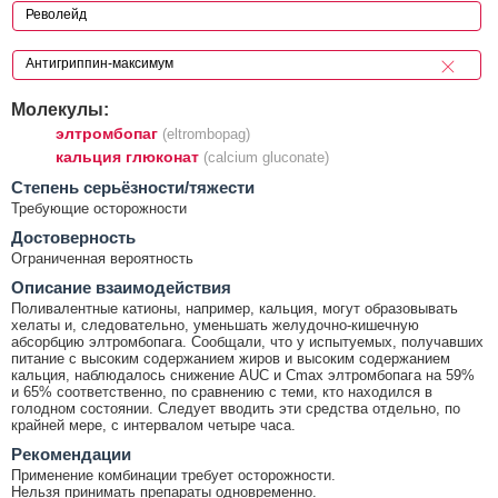
Молекулы:
элтромбопаг
(eltrombopag)
кальция глюконат
(calcium gluconate)
Cтепень серьёзности/тяжести
Требующие осторожности
Достоверность
Ограниченная вероятность
Описание взаимодействия
Поливалентные катионы, например, кальция, могут образовывать
хелаты и, следовательно, уменьшать желудочно-кишечную
абсорбцию элтромбопага. Сообщали, что у испытуемых, получавших
питание с высоким содержанием жиров и высоким содержанием
кальция, наблюдалось снижение AUC и Cmax элтромбопага на 59%
и 65% соответственно, по сравнению с теми, кто находился в
голодном состоянии. Следует вводить эти средства отдельно, по
крайней мере, с интервалом четыре часа.
Рекомендации
Применение комбинации требует осторожности.
Нельзя принимать препараты одновременно.