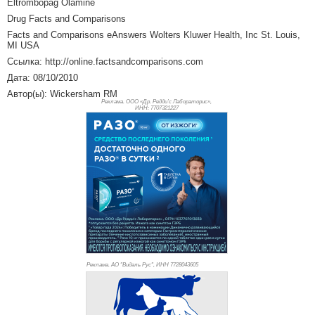
Eltrombopag Olamine
Drug Facts and Comparisons
Facts and Comparisons eAnswers Wolters Kluwer Health, Inc St. Louis,
MI USA
Ссылка: http://online.factsandcomparisons.com
Дата: 08/10/2010
Автор(ы): Wickersham RM
Реклама. ООО «Др. Редди’с Лабораторис»,
ИНН: 770
7321227
Реклама. АО "Видаль Рус", ИНН 772
8043605