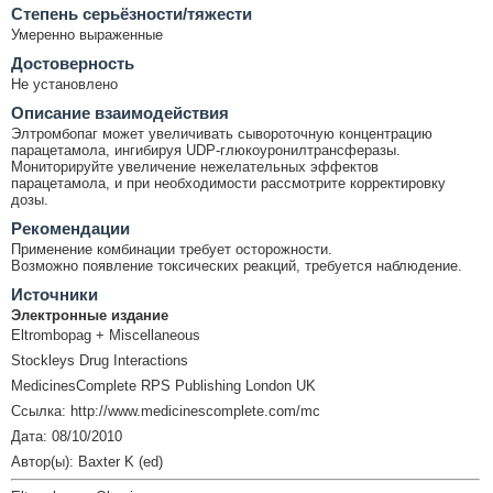
Cтепень серьёзности/тяжести
Умеренно выраженные
Достоверность
Не установлено
Описание взаимодействия
Элтромбопаг может увеличивать сывороточную концентрацию
парацетамола, ингибируя UDP-глюкоуронилтрансферазы.
Мониторируйте увеличение нежелательных эффектов
парацетамола, и при необходимости рассмотрите корректировку
дозы.
Рекомендации
Применение комбинации требует осторожности.
Возможно появление токсических реакций, требуется наблюдение.
Источники
Электронные издание
Eltrombopag + Miscellaneous
Stockleys Drug Interactions
MedicinesComplete RPS Publishing London UK
Ссылка: http://www.medicinescomplete.com/mc
Дата: 08/10/2010
Автор(ы): Baxter K (ed)