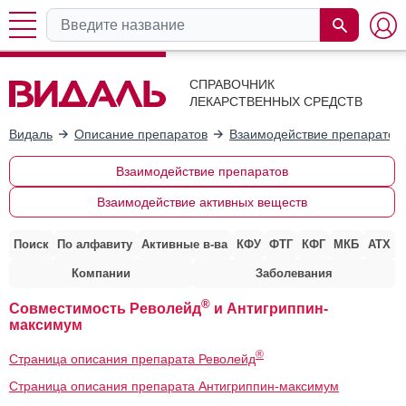
СПРАВОЧНИК
ЛЕКАРСТВЕННЫХ СРЕДСТВ
Видаль
Описание препаратов
Взаимодействие препаратов
Взаимодействие препаратов
Взаимодействие активных веществ
Поиск
По алфавиту
Активные в-ва
КФУ
ФТГ
КФГ
МКБ
АТХ
Компании
Заболевания
®
Совместимость Револейд
и Антигриппин-
максимум
®
Страница описания препарата Револейд
Страница описания препарата Антигриппин-максимум