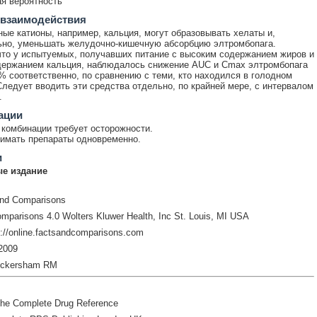
я вероятность
 взаимодействия
ые катионы, например, кальция, могут образовывать хелаты и,
ьно, уменьшать желудочно-кишечную абсорбцию элтромбопага.
то у испытуемых, получавших питание с высоким содержанием жиров и
держанием кальция, наблюдалось снижение AUC и Cmax элтромбопага
% соответственно, по сравнению с теми, кто находился в голодном
Следует вводить эти средства отдельно, по крайней мере, с интервалом
.
ации
комбинации требует осторожности.
имать препараты одновременно.
и
е издание
and Comparisons
mparisons 4.0 Wolters Kluwer Health, Inc St. Louis, MI USA
://online.factsandcomparisons.com
2009
ickersham RM
The Complete Drug Reference