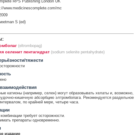
mplete RPS Publishing London UK
p://www.medicinescomplete.com/mc
2009
weetman S (ed)
ы:
омбопаг
(eltrombopag)
ия селенит пентагидрат
(sodium selenite pentahydrate)
ерьёзности/тяжести
осторожности
ность
ено
 взаимодействия
ые катионы (например, селен) могут образовывать хелаты и, возможно,
удочно-кишечную абсорбцию элтромбопага. Рекомендуется раздельное
интервалом, по крайней мере, четыре часа.
ации
комбинации требует осторожности.
имать препараты одновременно.
и
е издание