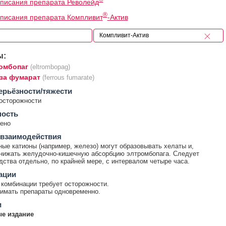
писания препарата Револейд
®
писания препарата Компливит
-Актив
ы:
омбопаг
(eltrombopag)
за фумарат
(ferrous fumarate)
ерьёзности/тяжести
осторожности
ность
ено
 взаимодействия
ые катионы (например, железо) могут образовывать хелаты и,
нижать желудочно-кишечную абсорбцию элтромбопага. Следует
дства отдельно, по крайней мере, с интервалом четыре часа.
ации
комбинации требует осторожности.
имать препараты одновременно.
и
е издание