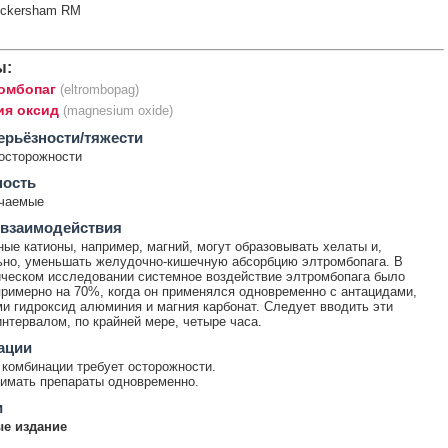
ickersham RM
ы:
омбопаг
(eltrombopag)
ия оксид
(magnesium oxide)
ерьёзности/тяжести
осторожности
ность
ечаемые
 взаимодействия
ые катионы, например, магний, могут образовывать хелаты и,
но, уменьшать желудочно-кишечную абсорбцию элтромбопага. В
ческом исследовании системное воздействие элтромбопага было
римерно на 70%, когда он применялся одновременно с антацидами,
 гидроксид алюминия и магния карбонат. Следует вводить эти
интервалом, по крайней мере, четыре часа.
ации
комбинации требует осторожности.
имать препараты одновременно.
и
е издание