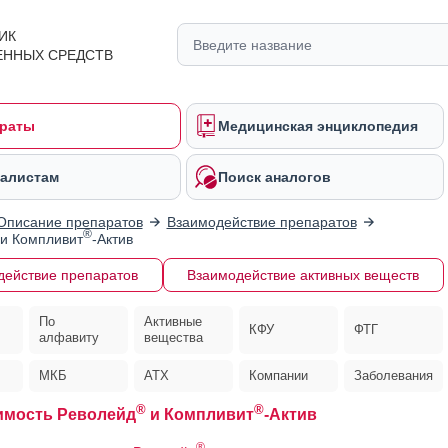
ИК
ЕННЫХ СРЕДСТВ
раты
Медицинская энциклопедия
алистам
Поиск аналогов
Описание препаратов
Взаимодействие препаратов
®
и Компливит
-Актив
действие препаратов
Взаимодействие активных веществ
По
Активные
КФУ
ФТГ
алфавиту
вещества
МКБ
АТХ
Компании
Заболевания
®
®
имость Револейд
и Компливит
-Актив
®