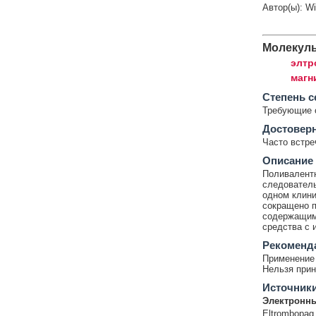
Автор(ы): W
Молекул
элтр
магн
Cтепень с
Требующие 
Достовер
Часто встр
Описание
Поливалентн
следователь
одном клини
сокращено п
содержащими
средства с 
Рекоменд
Применение 
Нельзя прин
Источник
Электронны
Eltrombopag