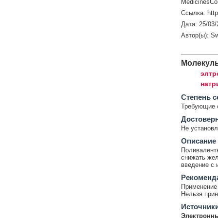
MedicinesCo
Ссылка: htt
Дата: 25/03/
Автор(ы): S
Молекул
элтр
натр
Cтепень с
Требующие 
Достовер
Не установл
Описание
Поливалентн
снижать жел
введение с 
Рекоменд
Применение 
Нельзя прин
Источник
Электронны