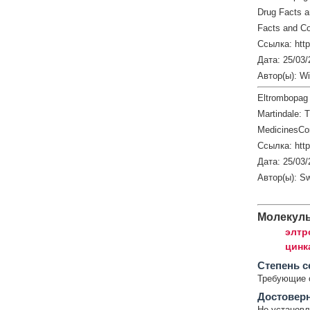
Drug Facts 
Facts and Co
Ссылка: http
Дата: 25/03/
Автор(ы): W
Eltrombopag
Martindale: 
MedicinesCo
Ссылка: htt
Дата: 25/03/
Автор(ы): S
Молекул
элтр
цинк
Cтепень с
Требующие 
Достовер
Не установл