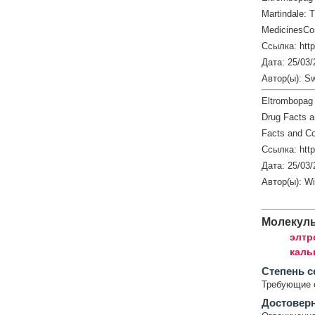
Martindale: 
MedicinesCo
Ссылка: htt
Дата: 25/03/
Автор(ы): S
Eltrombopag
Drug Facts 
Facts and Co
Ссылка: http
Дата: 25/03/
Автор(ы): W
Молекул
элтр
каль
Cтепень с
Требующие 
Достовер