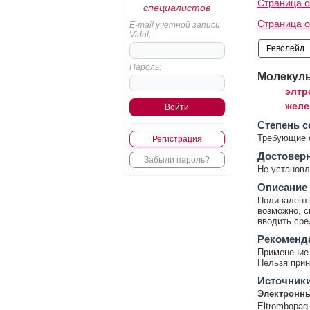
Страница о
специалистов
Страница о
E-mail учетной записи
Vidal:
Пароль:
Молекул
элтр
желе
Cтепень с
Требующие 
Регистрация
Достовер
Забыли пароль?
Не установл
Описание
Поливалентн
возможно, с
вводить сре
Рекоменд
Применение 
Нельзя прин
Источник
Электронны
Eltrombopag