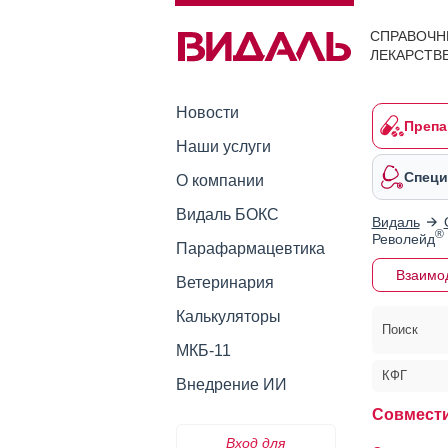
СПРАВОЧН
ЛЕКАРСТВ
Новости
Препа
Наши услуги
Специ
О компании
Видаль БОКС
Видаль
®
Револейд
Парафармацевтика
Взаимо
Ветеринария
Калькуляторы
Поиск
МКБ-11
КФГ
Внедрение ИИ
Совмест
Вход для