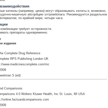
 взаимодействия
ые катионы (например, цинка) могут образовывать хелаты и, возможно,
удочно-кишечную абсорбцию элтромбопага. Рекомендуется раздельное
интервалом, по крайней мере, четыре часа.
ации
комбинации требует осторожности.
имать препараты одновременно.
и
е издание
The Complete Drug Reference
mplete RPS Publishing London UK
p://www.medicinescomplete.com/mc
2009
weetman S (ed)
and Comparisons
mparisons 4.0 Wolters Kluwer Health, Inc St. Louis, MI USA
://online.factsandcomparisons.com
2009