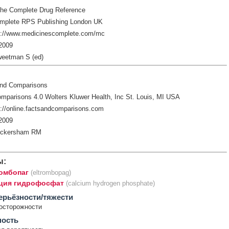
The Complete Drug Reference
mplete RPS Publishing London UK
p://www.medicinescomplete.com/mc
2009
weetman S (ed)
and Comparisons
mparisons 4.0 Wolters Kluwer Health, Inc St. Louis, MI USA
://online.factsandcomparisons.com
2009
ickersham RM
ы:
омбопаг
(eltrombopag)
ция гидрофосфат
(calcium hydrogen phosphate)
ерьёзности/тяжести
осторожности
ность