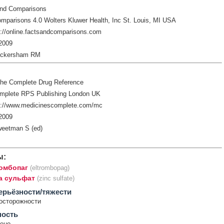
and Comparisons
mparisons 4.0 Wolters Kluwer Health, Inc St. Louis, MI USA
://online.factsandcomparisons.com
2009
ickersham RM
The Complete Drug Reference
mplete RPS Publishing London UK
p://www.medicinescomplete.com/mc
2009
weetman S (ed)
ы:
омбопаг
(eltrombopag)
а сульфат
(zinc sulfate)
ерьёзности/тяжести
осторожности
ность
ено