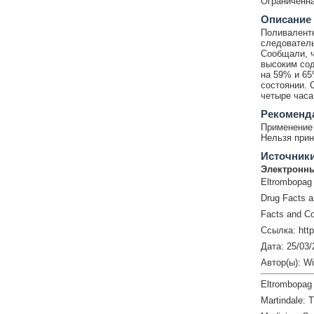
Ограниченна
Описание
Поливалентн
следовател
Сообщали, ч
высоким со
на 59% и 65
состоянии. 
четыре часа
Рекоменд
Применение 
Нельзя прин
Источник
Электронны
Eltrombopag
Drug Facts 
Facts and Co
Ссылка: http
Дата: 25/03/
Автор(ы): W
Eltrombopag
Martindale: 