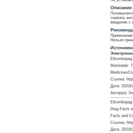
Описание
Поливалентн
снижать жел
введение с 
Рекоменд
Применение 
Нельзя прин
Источник
Электронны
Eltrombopag
Martindale: 
MedicinesCo
Ссылка: htt
Дата: 25/03/
Автор(ы): S
Eltrombopag
Drug Facts 
Facts and Co
Ссылка: http
Дата: 25/03/