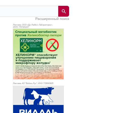
Расширенный поиск
Реклама. ООО «Др. Редди’с Лабораторис»,
ИНН: 770
7321227
Реклама. АО "Видаль Рус", ИНН 772
8043605