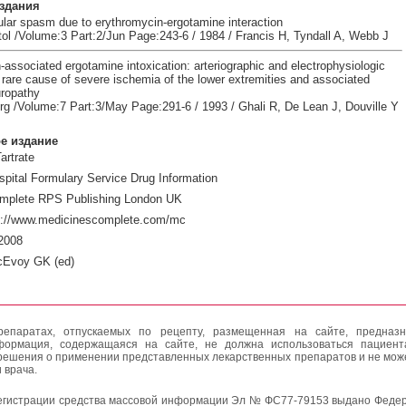
здания
lar spasm due to erythromycin-ergotamine interaction
ol /Volume:3 Part:2/Jun Page:243-6 / 1984 / Francis H, Tyndall A, Webb J
associated ergotamine intoxication: arteriographic and electrophysiologic
 rare cause of severe ischemia of the lower extremities and associated
ropathy
g /Volume:7 Part:3/May Page:291-6 / 1993 / Ghali R, De Lean J, Douville Y
е издание
artrate
pital Formulary Service Drug Information
mplete RPS Publishing London UK
p://www.medicinescomplete.com/mc
2008
cEvoy GK (ed)
епаратах, отпускаемых по рецепту, размещенная на сайте, предназн
формация, содержащаяся на сайте, не должна использоваться пациен
решения о применении представленных лекарственных препаратов и не мож
 врача.
егистрации средства массовой информации Эл № ФС77-79153 выдано Федер