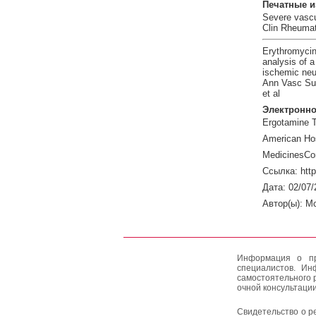
Печатные и
Severe vascu
Clin Rheumat
Erythromycin-
analysis of a
ischemic neu
Ann Vasc Sur
et al
Электронно
Ergotamine T
American Hos
MedicinesCo
Ссылка: htt
Дата: 02/07/
Автор(ы): M
Информация о пр
специалистов. Ин
самостоятельного 
очной консультации
Свидетельство о р