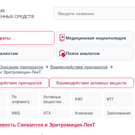
ИК
ЕННЫХ СРЕДСТВ
раты
Медицинская энциклопедия
алистам
Поиск аналогов
Описание препаратов
Взаимодействие препаратов
и Эритромицин-ЛекТ
действие препаратов
Взаимодействие активных веществ
По
Активные
КФУ
ФТГ
алфавиту
вещества
МКБ
АТХ
Компании
Заболевания
мость Синкаптон и Эритромицин-ЛекТ