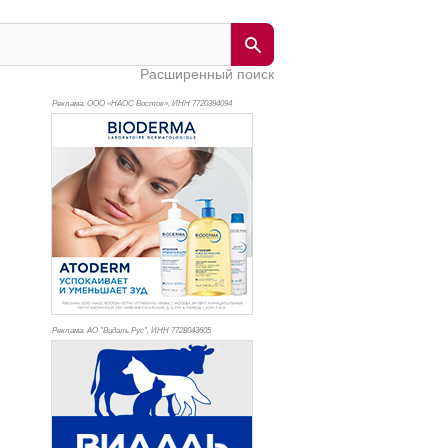
Расширенный поиск
Реклама. ООО «НАОС Восток», ИНН 772
0394094
Реклама. АО "Видаль Рус", ИНН 772
8043605