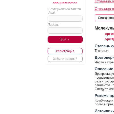
Страница о
специалистов
Страница о
E-mail учетной записи
Vidal:
Пароль:
Молекул
эрго
эрит
Cтепень с
Тяжелые
Регистрация
Достовер
Забыли пароль?
Часто встр
Описание
Эритромици
производных
развитию эр
пациентов, 
Следует изб
Рекоменд
Комбинации 
польза прев
Источник