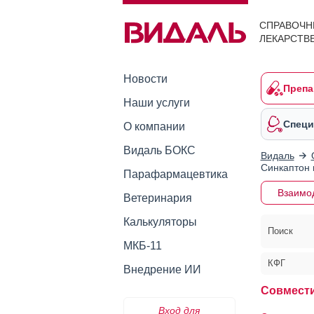
СПРАВОЧН
ЛЕКАРСТВ
Новости
Препа
Наши услуги
Специ
О компании
Видаль БОКС
Видаль
Синкаптон 
Парафармацевтика
Взаимо
Ветеринария
Калькуляторы
Поиск
МКБ-11
КФГ
Внедрение ИИ
Совмести
Вход для