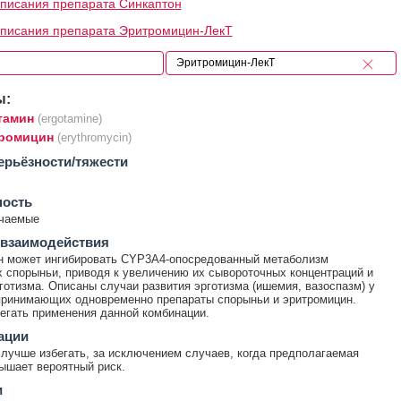
писания препарата Синкаптон
писания препарата Эритромицин-ЛекТ
ы:
тамин
(ergotamine)
ромицин
(erythromycin)
ерьёзности/тяжести
ность
ечаемые
 взаимодействия
н может ингибировать CYP3A4-опосредованный метаболизм
 спорыньи, приводя к увеличению их сывороточных концентраций и
готизма. Описаны случаи развития эрготизма (ишемия, вазоспазм) у
принимающих одновременно препараты спорыньи и эритромицин.
егать применения данной комбинации.
ации
лучше избегать, за исключением случаев, когда предполагаемая
ышает вероятный риск.
и