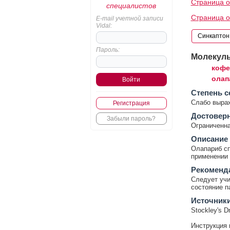
Страница о
специалистов
Страница о
E-mail учетной записи
Vidal:
Пароль:
Молекул
кофе
олап
Cтепень с
Слабо выра
Регистрация
Достовер
Забыли пароль?
Ограниченна
Описание
Олапариб с
применении 
Рекоменд
Следует учи
состояние п
Источник
Stockley's Dr
Инструкция 