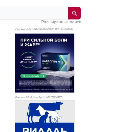
Расширенный поиск
Реклама. ООО "ОПЕЛЛА ХЕЛСКЕА", ИНН 971
0085580
Реклама. АО "Видаль Рус", ИНН 772
8043605