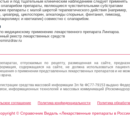
остью и под тщательным клиническим наблюдением следует применять
 олапарибом препараты, являющиеся чувствительными субстратами
кже препараты с малой широтой терапевтического действия (например,
, цизаприд, циклоспорин, алкалоиды спорыньи, фентанил, пимозид,
такролимус и кветиапин) совместно с олапарибом.
и
по медицинскому применению лекарственного препарата Линпарза.
нный реестр лекарственных средств
rosminzdrav.ru
епаратах, отпускаемых по рецепту, размещенная на сайте, предназн
формация, содержащаяся на сайте, не должна использоваться пациен
решения о применении представленных лекарственных препаратов и не мож
 врача.
егистрации средства массовой информации Эл № ФС77-79153 выдано Федер
вязи, информационных технологий и массовых коммуникаций (Роскомнадзор
льское соглашение
Политика конфиденциальности
Политика обработк
opyright
Справочник Видаль «Лекарственные препараты в Росси
©