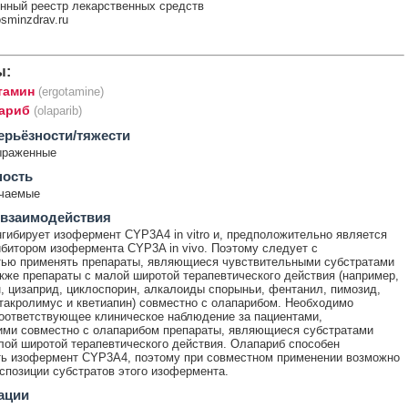
нный реестр лекарственных средств
rosminzdrav.ru
ы:
тамин
(ergotamine)
ариб
(olaparib)
ерьёзности/тяжести
ыраженные
ность
ечаемые
 взаимодействия
гибирует изофермент CYP3A4 in vitro и, предположительно является
битором изофермента CYP3A in vivo. Поэтому следует с
тью применять препараты, являющиеся чувствительными субстратами
кже препараты с малой широтой терапевтического действия (например,
, цизаприд, циклоспорин, алкалоиды спорыньи, фентанил, пимозид,
такролимус и кветиапин) совместно с олапарибом. Необходимо
оответствующее клиническое наблюдение за пациентами,
ми совместно с олапарибом препараты, являющиеся субстратами
ой широтой терапевтического действия. Олапариб способен
ть изофермент CYP3A4, поэтому при совместном применении возможно
спозиции субстратов этого изофермента.
ации