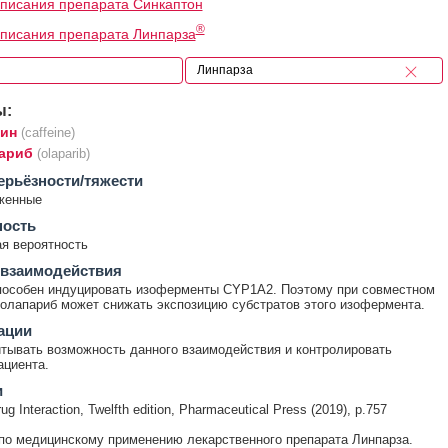
писания препарата Синкаптон
®
писания препарата Линпарза
ы:
ин
(caffeine)
ариб
(olaparib)
ерьёзности/тяжести
женные
ность
я вероятность
 взаимодействия
пособен индуцировать изоферменты CYP1A2. Поэтому при совместном
олапариб может снижать экспозицию субстратов этого изофермента.
ации
тывать возможность данного взаимодействия и контролировать
ациента.
и
ug Interaction, Twelfth edition, Pharmaceutical Press (2019), p.757
по медицинскому применению лекарственного препарата Линпарза.