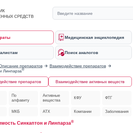
ИК
ЕННЫХ СРЕДСТВ
раты
Медицинская энциклопедия
алистам
Поиск аналогов
Описание препаратов
Взаимодействие препаратов
®
и Линпарза
действие препаратов
Взаимодействие активных веществ
По
Активные
КФУ
ФТГ
алфавиту
вещества
МКБ
АТХ
Компании
Заболевания
®
мость Синкаптон и Линпарза