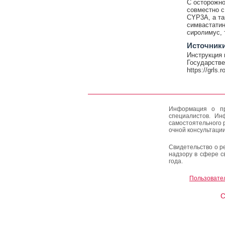
C осторожн
совместно с
CYP3A, а та
симвастатин
сиролимус, 
Источник
Инструкция 
Государстве
https://grls.
Информация о пр
специалистов. Ин
самостоятельного 
очной консультации
Свидетельство о р
надзору в сфере с
года.
Пользовате
C