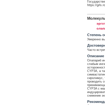
Государстве
https://grls.
Молекул
эрго
олап
Cтепень с
Умеренно в
Достовер
Часто встр
Описание
Олапариб ин
слабым инги
осторожнос
CYP3A, а та
симвастатин
сиролимус, 
проводить с
принимающи
CYP3A с мал
индуцирова
снижение эк
Рекоменд