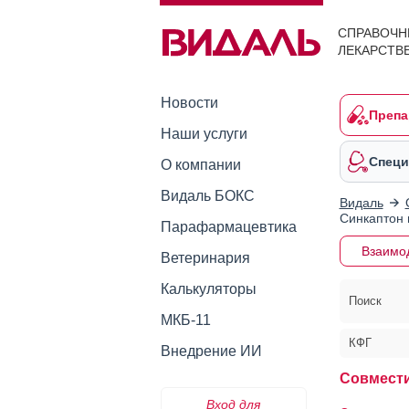
СПРАВОЧН
ЛЕКАРСТВ
Новости
Препа
Наши услуги
Специ
О компании
Видаль БОКС
Видаль
Синкаптон 
Парафармацевтика
Взаимо
Ветеринария
Калькуляторы
Поиск
МКБ-11
КФГ
Внедрение ИИ
Совмести
Вход для