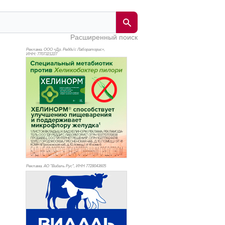
Расширенный поиск
Реклама. ООО «Др. Редди’с Лабораторис»,
ИНН: 770
7321227
Реклама. АО "Видаль Рус", ИНН 772
8043605