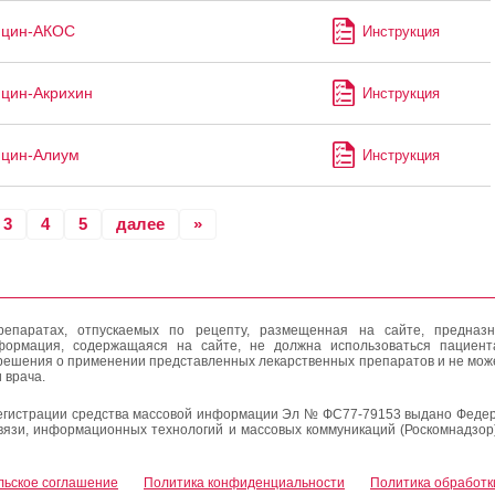
ицин-АКОС
Инструкция
цин-Акрихин
Инструкция
ицин-Алиум
Инструкция
3
4
5
далее
»
епаратах, отпускаемых по рецепту, размещенная на сайте, предназн
формация, содержащаяся на сайте, не должна использоваться пациен
решения о применении представленных лекарственных препаратов и не мож
 врача.
егистрации средства массовой информации Эл № ФС77-79153 выдано Федер
вязи, информационных технологий и массовых коммуникаций (Роскомнадзор
льское соглашение
Политика конфиденциальности
Политика обработк