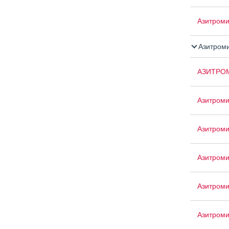
Азитром
Азитром
АЗИТРО
Азитроми
Азитром
Азитроми
Азитроми
Азитром