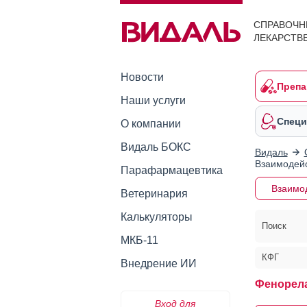
СПРАВОЧН
ЛЕКАРСТВ
Новости
Препа
Наши услуги
Специ
О компании
Видаль БОКС
Видаль
Взаимодейс
Парафармацевтика
Взаимо
Ветеринария
Калькуляторы
Поиск
МКБ-11
КФГ
Внедрение ИИ
Фенорел
Вход для