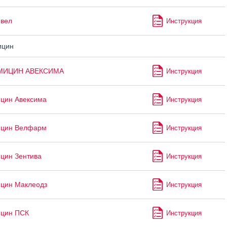
ивел
Инструкция
ицин
МИЦИН АВЕКСИМА
Инструкция
цин Авексима
Инструкция
ицин Велфарм
Инструкция
цин Зентива
Инструкция
цин Маклеодз
Инструкция
ицин ПСК
Инструкция