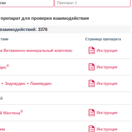
препарат для проверки взаимодействия
взаимодействий:
3376
твие
Страница препарата
в Витаминно-минеральный комплекс
Инструкция
®
дис
Инструкция
 + Зидовудин + Ламивудин
Инструкция
й
®
й Ментена
Инструкция
лим
Инструкция