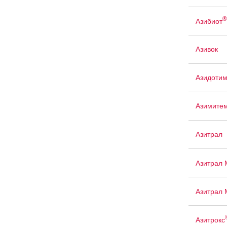
®
Азибиот
Азивок
Азидоти
Азимите
Азитрал
Азитрал 
Азитрал 
Азитрокс