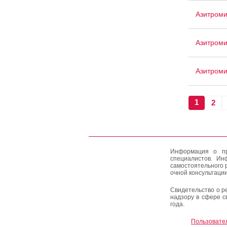
Азитром
Азитроми
Азитром
1
2
Информация о пр
специалистов. Ин
самостоятельного 
очной консультации
Свидетельство о р
надзору в сфере с
года.
Пользовате