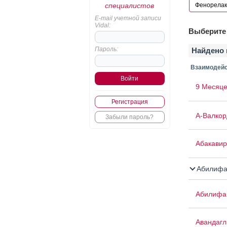
специалистов
E-mail учетной записи
Vidal:
Выберите 
Пароль:
Найдено 
Взаимодейс
9 Месяце
Регистрация
А-Валкор
Забыли пароль?
Абакавир
Абилифа
Абилифа
Авандаг