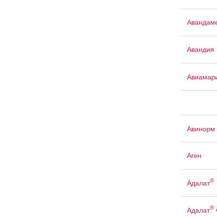
Авандам
Авандия
Авиамар
Авинорм 
Аген
®
Адалат
®
Адалат