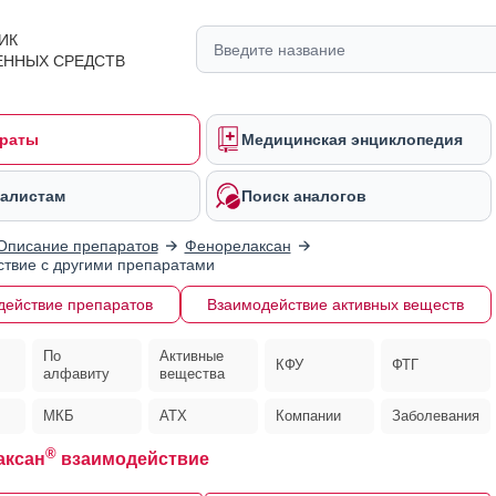
ИК
ЕННЫХ СРЕДСТВ
раты
Медицинская энциклопедия
алистам
Поиск аналогов
Описание препаратов
Фенорелаксан
твие с другими препаратами
действие препаратов
Взаимодействие активных веществ
По
Активные
КФУ
ФТГ
алфавиту
вещества
МКБ
АТХ
Компании
Заболевания
®
аксан
взаимодействие