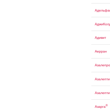
Адельфа
АджиКол
Адивит
Аерран
Азалепр
Азалепти
Азалепти
®
Азарга