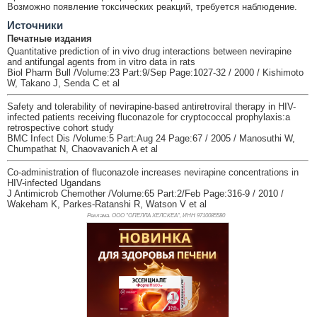
Возможно появление токсических реакций, требуется наблюдение.
Источники
Печатные издания
Quantitative prediction of in vivo drug interactions between nevirapine
and antifungal agents from in vitro data in rats
Biol Pharm Bull /Volume:23 Part:9/Sep Page:1027-32 / 2000 / Kishimoto
W, Takano J, Senda C et al
Safety and tolerability of nevirapine-based antiretroviral therapy in HIV-
infected patients receiving fluconazole for cryptococcal prophylaxis:a
retrospective cohort study
BMC Infect Dis /Volume:5 Part:Aug 24 Page:67 / 2005 / Manosuthi W,
Chumpathat N, Chaovavanich A et al
Co-administration of fluconazole increases nevirapine concentrations in
HIV-infected Ugandans
J Antimicrob Chemother /Volume:65 Part:2/Feb Page:316-9 / 2010 /
Wakeham K, Parkes-Ratanshi R, Watson V et al
Реклама. ООО "ОПЕЛЛА ХЕЛСКЕА", ИНН 971
0085580