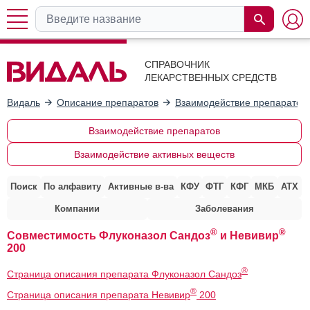
СПРАВОЧНИК
ЛЕКАРСТВЕННЫХ СРЕДСТВ
Видаль
Описание препаратов
Взаимодействие препаратов
Взаимодействие препаратов
Взаимодействие активных веществ
Поиск
По алфавиту
Активные в-ва
КФУ
ФТГ
КФГ
МКБ
АТХ
Компании
Заболевания
®
®
Совместимость Флуконазол Сандоз
и Невивир
200
®
Страница описания препарата Флуконазол Сандоз
®
Страница описания препарата Невивир
200