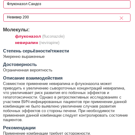
Молекулы:
флуконазол
(fluconazole)
невирапин
(nevirapine)
Cтепень серьёзности/тяжести
Умеренно выраженные
Достоверность
Ограниченная вероятность
Описание взаимодействия
Совместное применение невирапина и флуконазола может
приводить к увеличению сывороточных концентраций невирапина,
что увеличивает риск развития его побочных эффектов и
гепатотоксичности. Однако в ретроспективных исследованиях с
участием ВИЧ-инфицированных пациентов при применении данной
комбинации не было выявлено увеличение случаев развития
побочных эффектов со стороны печени. При необходимости
применения данной комбинации следует контролировать состояние
пациентов.
Рекомендации
Применение комбинации требует осторожности.