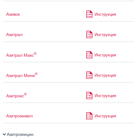
Азивок
Инструкция
Азитрал
Инструкция
®
Азитрал Макс
Инструкция
®
Азитрал Мини
Инструкция
®
Азитрокс
Инструкция
Азитромивел
Инструкция
Азитромицин