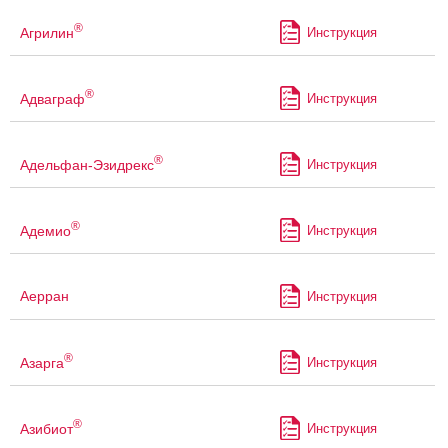
®
Агрилин
Инструкция
®
Адваграф
Инструкция
®
Адельфан-Эзидрекс
Инструкция
®
Адемио
Инструкция
Аерран
Инструкция
®
Азарга
Инструкция
®
Азибиот
Инструкция