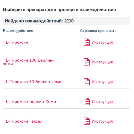
Выберите препарат для проверки взаимодействия
Найдено взаимодействий:
2110
Взаимодействие
Страница препарата
L-Тироксин
Инструкция
L-Тироксин 100 Берлин-
Инструкция
хеми
L-Тироксин 50 Берлин-хеми
Инструкция
L-Тироксин Берлин-Хеми
Инструкция
L-Тироксин Гексал
Инструкция