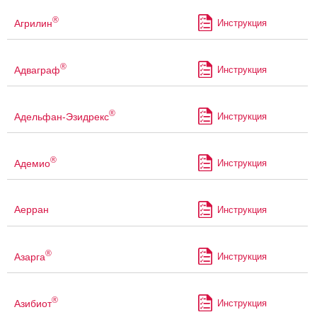
®
Агрилин
Инструкция
®
Адваграф
Инструкция
®
Адельфан-Эзидрекс
Инструкция
®
Адемио
Инструкция
Аерран
Инструкция
®
Азарга
Инструкция
®
Азибиот
Инструкция