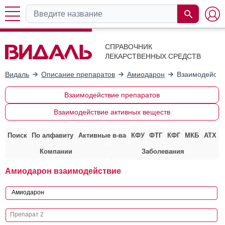
СПРАВОЧНИК
ЛЕКАРСТВЕННЫХ СРЕДСТВ
Видаль
Описание препаратов
Амиодарон
Взаимодейств
Взаимодействие препаратов
Взаимодействие активных веществ
Поиск
По алфавиту
Активные в-ва
КФУ
ФТГ
КФГ
МКБ
АТХ
Компании
Заболевания
Амиодарон взаимодействие