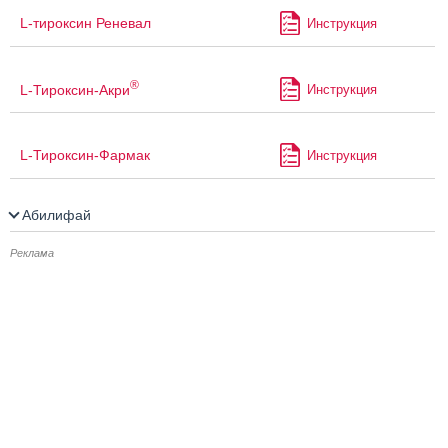
L-тироксин Реневал
Инструкция
®
L-Тироксин-Акри
Инструкция
L-Тироксин-Фармак
Инструкция
Абилифай
Реклама