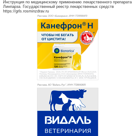
Инструкция по медицинскому применению лекарственного препарата
Линпарза. Государственный реестр лекарственных средств
https://grls.rosminzdrav.ru
Реклама. ООО «Бионорика», ИНН 772
9590470
Реклама. АО "Видаль Рус", ИНН 772
8043605