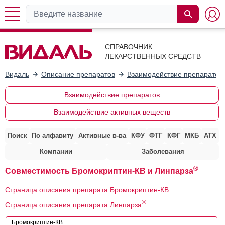
СПРАВОЧНИК
ЛЕКАРСТВЕННЫХ СРЕДСТВ
Видаль
Описание препаратов
Взаимодействие препаратов
Взаимодействие препаратов
Взаимодействие активных веществ
Поиск
По алфавиту
Активные в-ва
КФУ
ФТГ
КФГ
МКБ
АТХ
Компании
Заболевания
®
Совместимость Бромокриптин-КВ и Линпарза
Страница описания препарата Бромокриптин-КВ
®
Страница описания препарата Линпарза