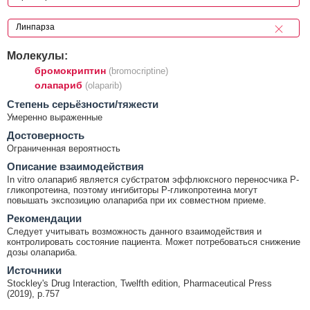
Молекулы:
бромокриптин
(bromocriptine)
олапариб
(olaparib)
Cтепень серьёзности/тяжести
Умеренно выраженные
Достоверность
Ограниченная вероятность
Описание взаимодействия
In vitro олапариб является субстратом эффлюксного переносчика P-
гликопротеина, поэтому ингибиторы P-гликопротеина могут
повышать экспозицию олапариба при их совместном приеме.
Рекомендации
Следует учитывать возможность данного взаимодействия и
контролировать состояние пациента. Может потребоваться снижение
дозы олапариба.
Источники
Stockley's Drug Interaction, Twelfth edition, Pharmaceutical Press
(2019), p.757