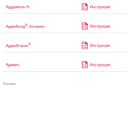
Аддамель Н
Инструкция
®
АджиКолд
Хотмикс
Инструкция
®
АджиФлюкс
Инструкция
Адивит
Инструкция
Реклама