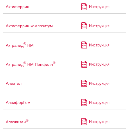
Актиферрин
Инструкция
Актиферрин композитум
Инструкция
®
Актрапид
НМ
Инструкция
®
®
Актрапид
НМ Пенфилл
Инструкция
Алвитил
Инструкция
АлвиферГем
Инструкция
®
Алвовизан
Инструкция