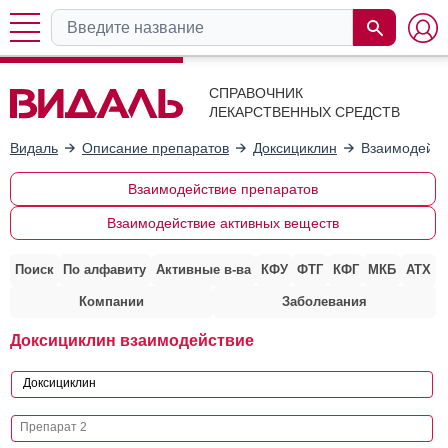
СПРАВОЧНИК
ЛЕКАРСТВЕННЫХ СРЕДСТВ
Видаль
Описание препаратов
Доксициклин
Взаимодейст
Взаимодействие препаратов
Взаимодействие активных веществ
Поиск
По алфавиту
Активные в-ва
КФУ
ФТГ
КФГ
МКБ
АТХ
Компании
Заболевания
Доксициклин взаимодействие