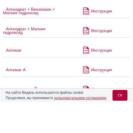
Алгелдрат + Бензокаин +
Инструкция
Магния гидроксид
Алгелдрат + Магния
Инструкция
гидроксид
Алгемаг
Инструкция
Алгемаг А
Инструкция
®
Алка-Зельтцер
Инструкция
На сайте Видаль используются файлы cookie
Ok
Продолжая, вы принимаете
пользовательское соглашение
.
®
Алмагель
Инструкция
Вход для специалистов
E-mail учетной записи Vidal:
®
Алмагель
А
Инструкция