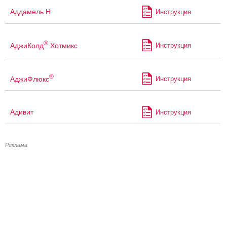
Аддамель Н
Инструкция
®
АджиКолд
Хотмикс
Инструкция
®
АджиФлюкс
Инструкция
Адивит
Инструкция
Реклама