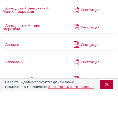
Алгелдрат + Бензокаин +
Инструкция
Магния гидроксид
Алгелдрат + Магния
Инструкция
гидроксид
Алгемаг
Инструкция
Алгемаг А
Инструкция
®
Алка-Зельтцер
Инструкция
На сайте Видаль используются файлы cookie
Ok
Продолжая, вы принимаете
пользовательское соглашение
.
®
Алмагель
Инструкция
Вход для специалистов
E-mail учетной записи Vidal:
®
Алмагель
А
Инструкция