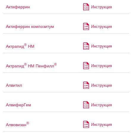
Актиферрин
Инструкция
Актиферрин композитум
Инструкция
®
Актрапид
НМ
Инструкция
®
®
Актрапид
НМ Пенфилл
Инструкция
Алвитил
Инструкция
АлвиферГем
Инструкция
®
Алвовизан
Инструкция