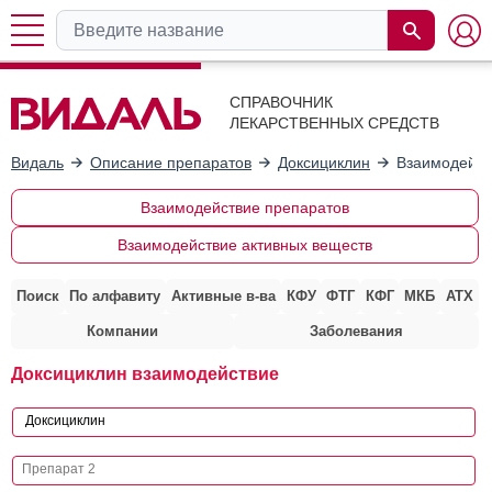
СПРАВОЧНИК
ЛЕКАРСТВЕННЫХ СРЕДСТВ
Видаль
Описание препаратов
Доксициклин
Взаимодейст
Взаимодействие препаратов
Взаимодействие активных веществ
Поиск
По алфавиту
Активные в-ва
КФУ
ФТГ
КФГ
МКБ
АТХ
Компании
Заболевания
Доксициклин взаимодействие