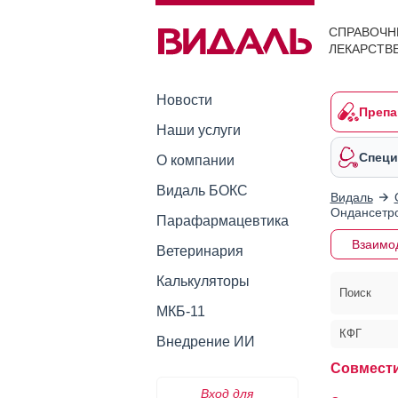
СПРАВОЧН
ЛЕКАРСТВ
Новости
Препа
Наши услуги
Специ
О компании
Видаль БОКС
Видаль
Ондансетро
Парафармацевтика
Взаимо
Ветеринария
Калькуляторы
Поиск
МКБ-11
КФГ
Внедрение ИИ
Совмести
Вход для