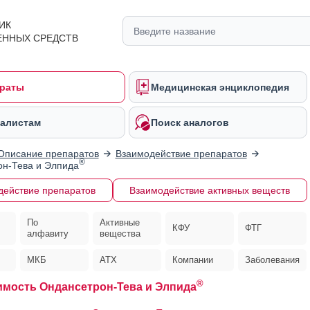
ИК
ЕННЫХ СРЕДСТВ
раты
Медицинская энциклопедия
алистам
Поиск аналогов
Описание препаратов
Взаимодействие препаратов
®
н-Тева и Элпида
действие препаратов
Взаимодействие активных веществ
По
Активные
КФУ
ФТГ
алфавиту
вещества
МКБ
АТХ
Компании
Заболевания
®
мость Ондансетрон-Тева и Элпида