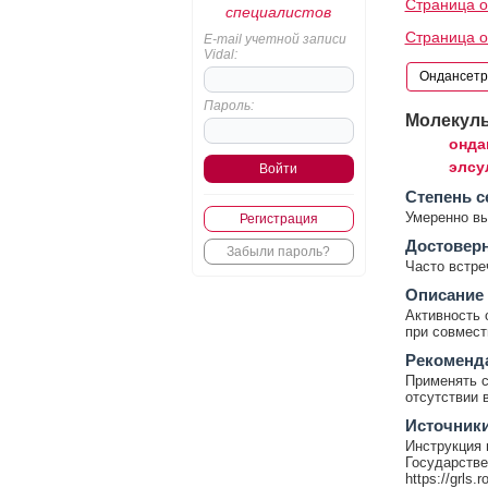
Страница о
специалистов
Страница о
E-mail учетной записи
Vidal:
Пароль:
Молекул
онда
элсу
Cтепень с
Умеренно в
Регистрация
Достовер
Забыли пароль?
Часто встр
Описание
Активность 
при совмест
Рекоменд
Применять с
отсутствии 
Источник
Инструкция 
Государстве
https://grls.