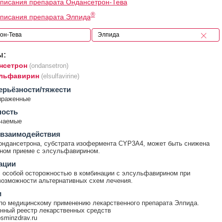
писания препарата Ондансетрон-Тева
®
писания препарата Элпида
ы:
нсетрон
(ondansetron)
льфавирин
(elsulfavirine)
ерьёзности/тяжести
ыраженные
ность
ечаемые
 взаимодействия
ондансетрона, субстрата изофермента CYP3A4, может быть снижена
ном приеме с элсульфавирином.
ации
 особой осторожностью в комбинации с элсульфавирином при
возможности альтернативных схем лечения.
и
по медицинскому применению лекарственного препарата Элпида.
нный реестр лекарственных средств
rosminzdrav.ru