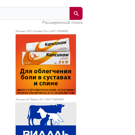
Расширенный поиск
Реклама. ООО «Гриндекс Рус», ИНН 772
6548343
Реклама. АО "Видаль Рус", ИНН 772
8043605