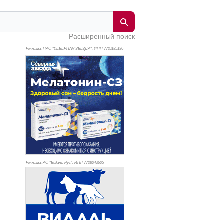
Расширенный поиск
Реклама. НАО "СЕВЕРНАЯ ЗВЕЗДА", ИНН 772
0185196
Реклама. АО "Видаль Рус", ИНН 772
8043605