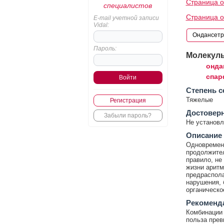
Страница о
специалистов
Страница о
E-mail учетной записи
Vidal:
Пароль:
Молекул
онда
спар
Cтепень с
Тяжелые
Регистрация
Достовер
Забыли пароль?
Не установл
Описание
Одновремен
продолжител
правило, не
жизни аритми
предраспола
нарушения, 
органическо
Рекоменд
Комбинации 
польза прев