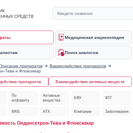
ИК
ЕННЫХ СРЕДСТВ
раты
Медицинская энциклопедия
алистам
Поиск аналогов
Описание препаратов
Взаимодействие препаратов
н-Тева и Флоксимар
действие препаратов
Взаимодействие активных веществ
По
Активные
КФУ
ФТГ
алфавиту
вещества
МКБ
АТХ
Компании
Заболевания
мость Ондансетрон-Тева и Флоксимар