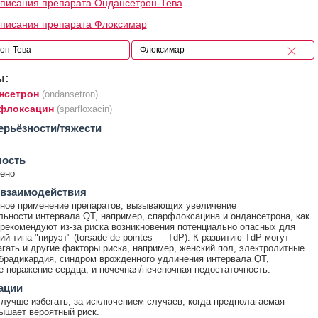
писания препарата Ондансетрон-Тева
писания препарата Флоксимар
ы:
нсетрон
(ondansetron)
флоксацин
(sparfloxacin)
ерьёзности/тяжести
ность
ено
 взаимодействия
ное применение препаратов, вызывающих увеличение
ьности интервала QT, например, спарфлоксацина и ондансетрона, как
 рекомендуют из-за риска возникновения потенциально опасных для
й типа "пируэт" (torsade de pointes — TdP). К развитию TdP могут
гать и другие факторы риска, например, женский пол, электролитные
брадикардия, синдром врожденного удлинения интервала QT,
е поражение сердца, и почечная/печеночная недостаточность.
ации
лучше избегать, за исключением случаев, когда предполагаемая
ышает вероятный риск.