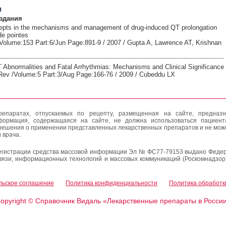
и
здания
epts in the mechanisms and management of drug-induced QT prolongation
de pointes
Volume:153 Part:6/Jun Page:891-9 / 2007 / Gupta A, Lawrence AT, Krishnan
T Abnormalities and Fatal Arrhythmias: Mechanisms and Clinical Significance
 Rev /Volume:5 Part:3/Aug Page:166-76 / 2009 / Cubeddu LX
епаратах, отпускаемых по рецепту, размещенная на сайте, предназн
формация, содержащаяся на сайте, не должна использоваться пациен
решения о применении представленных лекарственных препаратов и не мож
 врача.
егистрации средства массовой информации Эл № ФС77-79153 выдано Федер
вязи, информационных технологий и массовых коммуникаций (Роскомнадзор
льское соглашение
Политика конфиденциальности
Политика обработк
opyright
Справочник Видаль «Лекарственные препараты в Росси
©