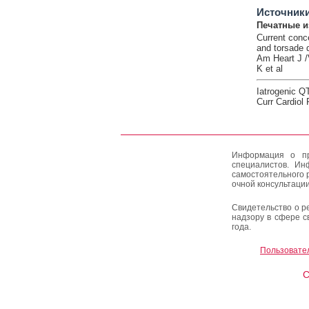
Источник
Печатные и
Current conc
and torsade 
Am Heart J /
K et al
Iatrogenic Q
Curr Cardiol
Информация о пр
специалистов. Ин
самостоятельного 
очной консультации
Свидетельство о р
надзору в сфере с
года.
Пользовате
C