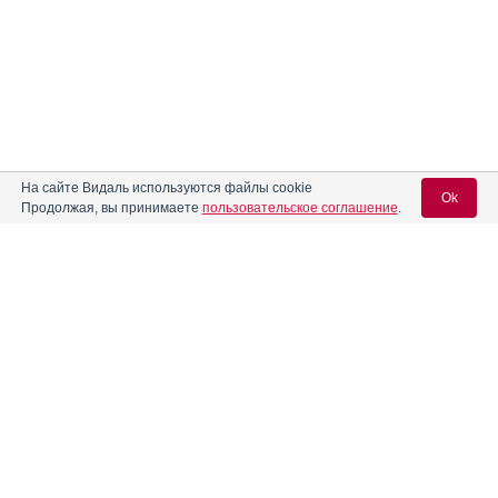
На сайте Видаль используются файлы cookie
Ok
Продолжая, вы принимаете
пользовательское соглашение
.
Вход для специалистов
E-mail учетной записи Vidal:
Реклама. НАО "СЕВЕРНАЯ ЗВЕЗДА", ИНН 772
0185196
Пароль: