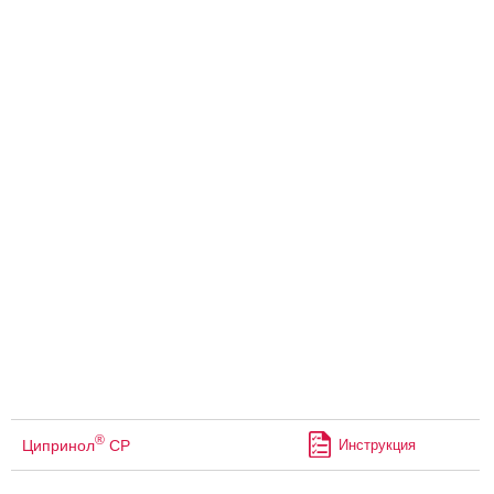
®
Ципринол
СР
Инструкция