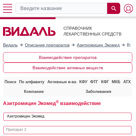
СПРАВОЧНИК
ЛЕКАРСТВЕННЫХ СРЕДСТВ
Видаль
Описание препаратов
Азитромицин Экомед
Взаи
Взаимодействие препаратов
Взаимодействие активных веществ
Поиск
По алфавиту
Активные в-ва
КФУ
ФТГ
КФГ
МКБ
АТХ
Компании
Заболевания
®
Азитромицин Экомед
взаимодействие