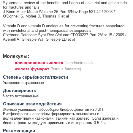
Systematic review of the benefits and harms of calcitriol and alfacalcidol
for fractures and falls
J Bone Miner Metab /Volume:26 Part:6/Nov Page:531-42 / 2008 /
O'Donnell S, Moher D, Thomas K et al
Vitamin D and vitamin D analogues for preventing fractures associated
with involutional and post-menopausal osteoporosis
Cochrane Database Syst Rev /Volume:CD000227 Part:2/Apr 15 / 2009 /
Avenell A, Gillespie WJ, Gillespie LD et al
Молекулы:
алендроновая кислота
(alendronic acid)
железа фумарат
(ferrous fumarate)
Cтепень серьёзности/тяжести
Умеренно выраженные
Достоверность
Часто встречаемые
Описание взаимодействия
Железо уменьшает абсорбцию бисфосфонатов из ЖКТ.
Бисфосфонаты способны формировать комплексы с
поливалентными катионами, такими как железо. Соли железа и
бисфосфонаты следует принимать с интервалом 0.5-2 ч.
Рекомендации