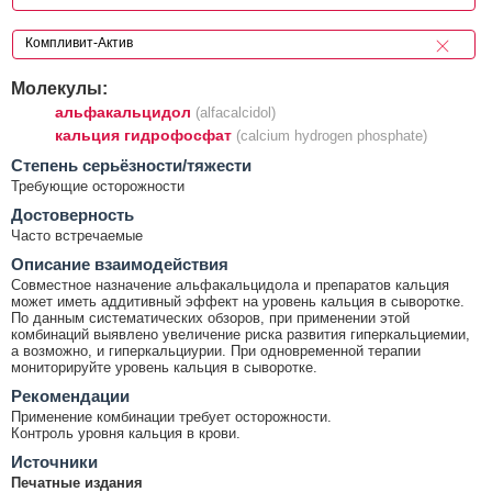
Молекулы:
альфакальцидол
(alfacalcidol)
кальция гидрофосфат
(calcium hydrogen phosphate)
Cтепень серьёзности/тяжести
Требующие осторожности
Достоверность
Часто встречаемые
Описание взаимодействия
Совместное назначение альфакальцидола и препаратов кальция
может иметь аддитивный эффект на уровень кальция в сыворотке.
По данным систематических обзоров, при применении этой
комбинаций выявлено увеличение риска развития гиперкальциемии,
а возможно, и гиперкальциурии. При одновременной терапии
мониторируйте уровень кальция в сыворотке.
Рекомендации
Применение комбинации требует осторожности.
Контроль уровня кальция в крови.
Источники
Печатные издания