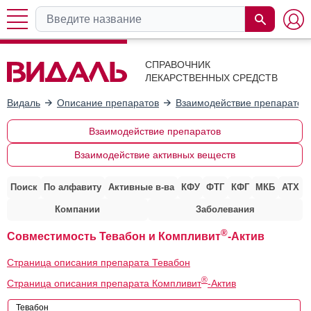
СПРАВОЧНИК
ЛЕКАРСТВЕННЫХ СРЕДСТВ
Видаль
Описание препаратов
Взаимодействие препаратов
Взаимодействие препаратов
Взаимодействие активных веществ
Поиск
По алфавиту
Активные в-ва
КФУ
ФТГ
КФГ
МКБ
АТХ
Компании
Заболевания
®
Совместимость Тевабон и Компливит
-Актив
Страница описания препарата Тевабон
®
Страница описания препарата Компливит
-Актив