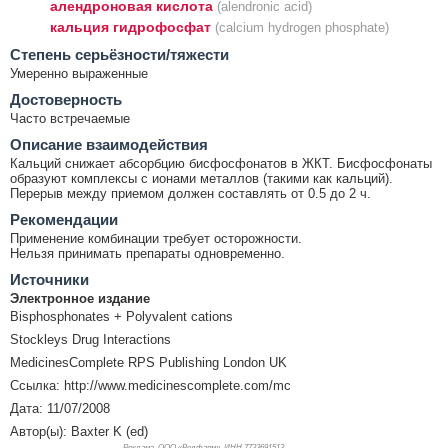
алендроновая кислота
(alendronic acid)
кальция гидрофосфат
(calcium hydrogen phosphate)
Cтепень серьёзности/тяжести
Умеренно выраженные
Достоверность
Часто встречаемые
Описание взаимодействия
Кальций снижает абсорбцию бисфосфонатов в ЖКТ. Бисфосфонаты
образуют комплексы с ионами металлов (такими как кальций).
Перерыв между приемом должен составлять от 0.5 до 2 ч.
Рекомендации
Применение комбинации требует осторожности.
Нельзя принимать препараты одновременно.
Источники
Электронное издание
Bisphosphonates + Polyvalent cations
Stockleys Drug Interactions
MedicinesComplete RPS Publishing London UK
Ссылка: http://www.medicinescomplete.com/mc
Дата: 11/07/2008
Автор(ы): Baxter K (ed)
Реклама. ООО «Велфарм», ИНН 773
3691513