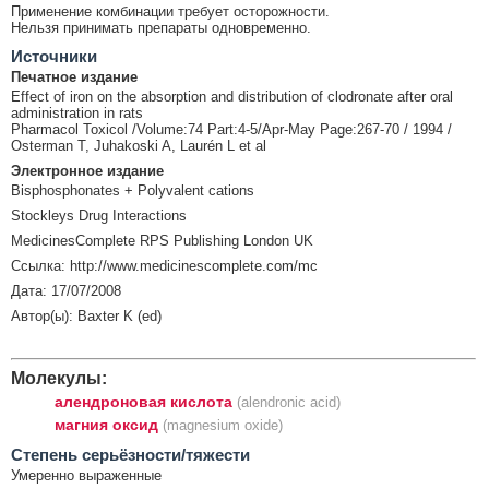
Применение комбинации требует осторожности.
Нельзя принимать препараты одновременно.
Источники
Печатное издание
Effect of iron on the absorption and distribution of clodronate after oral
administration in rats
Pharmacol Toxicol /Volume:74 Part:4-5/Apr-May Page:267-70 / 1994 /
Osterman T, Juhakoski A, Laurén L et al
Электронное издание
Bisphosphonates + Polyvalent cations
Stockleys Drug Interactions
MedicinesComplete RPS Publishing London UK
Ссылка: http://www.medicinescomplete.com/mc
Дата: 17/07/2008
Автор(ы): Baxter K (ed)
Молекулы:
алендроновая кислота
(alendronic acid)
магния оксид
(magnesium oxide)
Cтепень серьёзности/тяжести
Умеренно выраженные