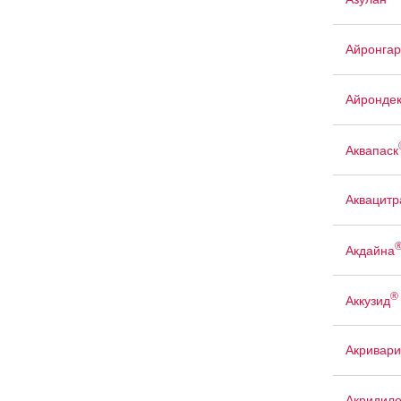
Айронгар
Айрондек
Аквапаск
Аквацит
Акдайна
®
Аккузид
Акривари
Акридил