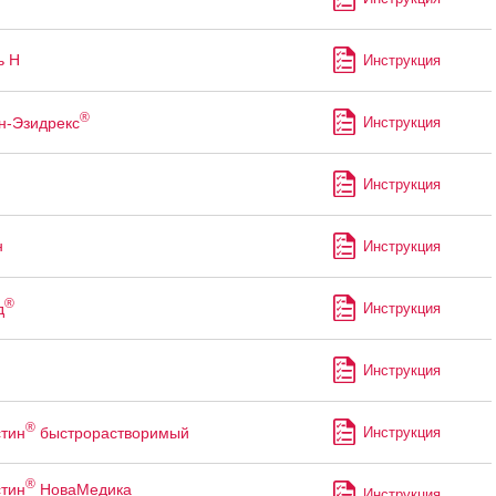
ь Н
Инструкция
®
н-Эзидрекс
Инструкция
Инструкция
н
Инструкция
®
д
Инструкция
Инструкция
®
тин
быстрорастворимый
Инструкция
®
тин
НоваМедика
Инструкция