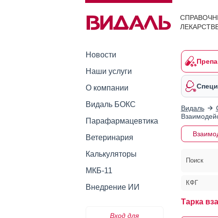
СПРАВОЧН
ЛЕКАРСТВ
Новости
Препа
Наши услуги
Специ
О компании
Видаль БОКС
Видаль
Взаимодейс
Парафармацевтика
Взаимо
Ветеринария
Калькуляторы
Поиск
МКБ-11
КФГ
Внедрение ИИ
Тарка вз
Вход для