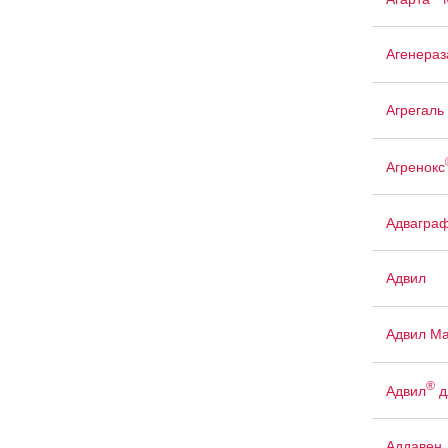
Агенераз
Агрегаль
Агренокс
Адвагра
Адвил
Адвил М
®
Адвил
д
Аддавен