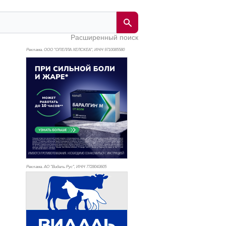
Расширенный поиск
Реклама. ООО "ОПЕЛЛА ХЕЛСКЕА", ИНН 971
0085580
Реклама. АО "Видаль Рус", ИНН 772
8043605