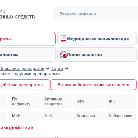
ИК
ЕННЫХ СРЕДСТВ
раты
Медицинская энциклопедия
алистам
Поиск аналогов
Описание препаратов
Тарка
твие с другими препаратами
действие препаратов
Взаимодействие активных веществ
По
Активные
КФУ
ФТГ
алфавиту
вещества
МКБ
АТХ
Компании
Заболевания
аимодействие