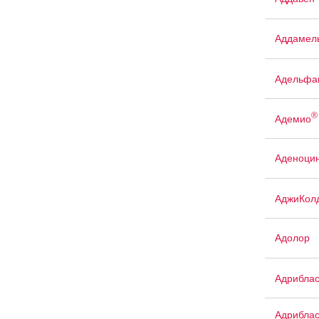
Аддамел
Адельфа
®
Адемио
Аденоци
АджиКол
Адолор
Адриблас
Адриблас