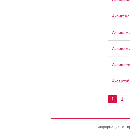
Акриксел
Акрипам
Акрипам
Акрипрес
Аксартоб
1
2
Информация о пр