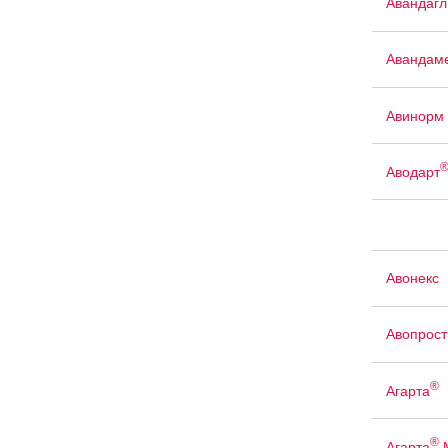
Авандаг
Авандам
Авинорм 
Аводарт
Авонекс
Авопрост
®
Агарта
®
Агарта