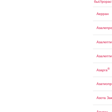
быстрорас
Аерран
Азалепр
Азалепти
Азалепти
®
Азарга
Азатиопр
Азота За
Азулан