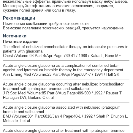
нежелательные эффекты, правильно используя маску небулайзера.
Мониторируйте офтальмологические осложнения, например,
сужение полей зрения или боли в глазу.
Рекомендации
Применение комбинации требует осторожности.
Возможно появление токсических реакций, требуется наблюдение.
Источники
Печатные издания
The effect of nebulized bronchodilator therapy on intraocular pressures in
patients with glaucoma
Chest /Volume:93 Part:4/Apr Page:739-41 / 1988 / Kalra L, Bone MF
Acute angle-closure glaucoma as a complication of combined beta-
agonist and ipratropium bromide therapy in the emergency department
Ann Emerg Med /Volume:23 Part:4/Apr Page:884-7 / 1994 / Hall SK
Acute angle closure glaucoma occurring after nebulized bronchodilator
treatment with ipratropium bromide and salbutamol
J R Soc Med /Volume:85 Part:8/Aug Page:499-500 / 1992 / Reuser T,
Flanagan DW, Borland C et al
Acute angle closure glaucoma associated with nebulised ipratropium
bromide and salbutamol
BMJ /Volume:304 Part:6818/Jan 4 Page:40-1 / 1992 / Shah P, Dhurjon L,
Metcalfe T et al
Acute closure-angle glaucoma after treatment with ipratropium bromide