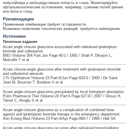
небулайзера и непосредственно попасть в глаза. Мониторируйте
офтальмологические осложнения, например, сужение полей зрения
или боли в глазу.
Рекомендации
Применение комбинации требует осторожности.
Возможно появление токсических реакций, требуется наблюдение.
Источники
Печатные издания
Acute angle closure glaucoma associated with nebulised ipratropium
bromide and salbutamol
BMJ /Volume:304 Part:Jan Page:40-1 / 1992 / Shah P, Dhurjon L,
Metcalfe T et al
Acute closure-angle glaucoma after treatment with ipratropium bromide
and salbutamol aerosols
J Fr Ophthalmol /Volume:23 Part:6/Jun Page:603-5 / 2000 / De Saint
Jean M, Bourcier T, Borderie V et al
Acute angle-closure glaucoma precipitated by local tiotropium absorption
Pulm Pharmacol Ther /Volume:20 Part:6 Page:627-8 / 2007 / Oksuz H,
Tamer C, Akoglu S et al
Acute angle-closure glaucoma as a complication of combined beta-
agonist and ipratropium bromide therapy in the emergency department
Ann Emerg Med /Volume:23 Part:4/Apr Page:884-7 / 1994 / Hall SK
Acute angle closure glaucoma occuring after nebulised bronchodilator