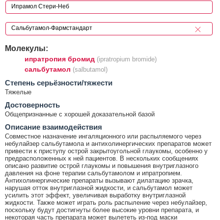
Молекулы:
ипратропия бромид
(ipratropium bromide)
сальбутамол
(salbutamol)
Cтепень серьёзности/тяжести
Тяжелые
Достоверность
Общепризнанные с хорошей доказательной базой
Описание взаимодействия
Совместное назначение ингаляционного или распыляемого через
небулайзер сальбутамола и антихолинергических препаратов может
привести к приступу острой закрытоугольной глаукомы, особенно у
предрасположенных к ней пациентов. В нескольких сообщениях
описано развитие острой глаукомы и повышения внутриглазного
давления на фоне терапии сальбутамолом и ипратропием.
Антихолинергические препараты вызывают дилатацию зрачка,
нарушая отток внутриглазной жидкости, и сальбутамол может
усилить этот эффект, увеличивая выработку внутриглазной
жидкости. Также может играть роль распыление через небулайзер,
поскольку будут достигнуты более высокие уровни препарата, и
некоторая часть препарата может вылететь из-под маски