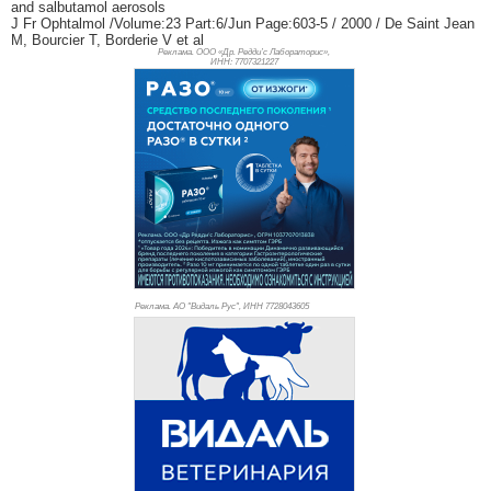
and salbutamol aerosols
J Fr Ophtalmol /Volume:23 Part:6/Jun Page:603-5 / 2000 / De Saint Jean
M, Bourcier T, Borderie V et al
Реклама. ООО «Др. Редди’с Лабораторис»,
ИНН: 770
7321227
Реклама. АО "Видаль Рус", ИНН 772
8043605