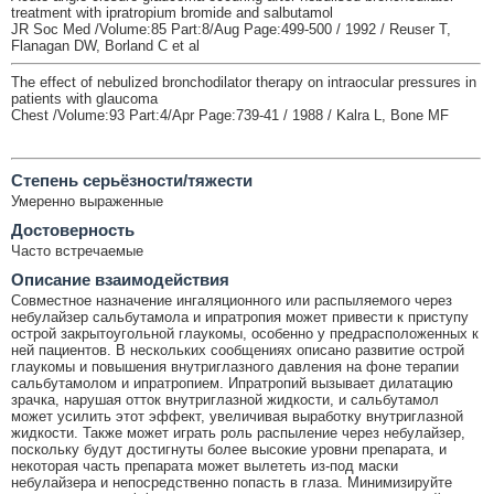
treatment with ipratropium bromide and salbutamol
JR Soc Med /Volume:85 Part:8/Aug Page:499-500 / 1992 / Reuser T,
Flanagan DW, Borland C et al
The effect of nebulized bronchodilator therapy on intraocular pressures in
patients with glaucoma
Chest /Volume:93 Part:4/Apr Page:739-41 / 1988 / Kalra L, Bone MF
Cтепень серьёзности/тяжести
Умеренно выраженные
Достоверность
Часто встречаемые
Описание взаимодействия
Совместное назначение ингаляционного или распыляемого через
небулайзер сальбутамола и ипратропия может привести к приступу
острой закрытоугольной глаукомы, особенно у предрасположенных к
ней пациентов. В нескольких сообщениях описано развитие острой
глаукомы и повышения внутриглазного давления на фоне терапии
сальбутамолом и ипратропием. Ипратропий вызывает дилатацию
зрачка, нарушая отток внутриглазной жидкости, и сальбутамол
может усилить этот эффект, увеличивая выработку внутриглазной
жидкости. Также может играть роль распыление через небулайзер,
поскольку будут достигнуты более высокие уровни препарата, и
некоторая часть препарата может вылететь из-под маски
небулайзера и непосредственно попасть в глаза. Минимизируйте