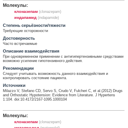
Молекулы:
клоназепам
(clonazepam)
индапамид
(indapamide)
Cтепень серьёзности/тяжести
Требующие осторожности
Достоверность
Часто встречаемые
Описание взаимодействия
При одновременном применении с антигипертензивными средствами
возможно усиление гипотензивного действия.
Рекомендации
Следует учитывать возможность данного взаимодействия и
контролировать состояние пациента.
Источники
Milazzo V, Stefano CD, Servo S, Crudo V, Fulcheri C, et al.(2012) Drugs
and Orthostatic Hypotension: Evidence from Literature. J Hypertens
1:104. doi:10.4172/2167-1095.1000104
Молекулы:
клоназепам
(clonazepam)
метопролол
(metoprolol)