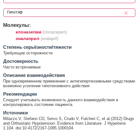
Молекулы:
клоназепам
(clonazepam)
эналаприл
(enalapril)
Cтепень серьёзности/тяжести
Требующие осторожности
Достоверность
Часто встречаемые
Описание взаимодействия
При одновременном применении с антигипертензивными средствами
возможно усиление гипотензивного действия.
Рекомендации
Следует учитывать возможность данного взаимодействия и
контролировать состояние пациента.
Источники
Milazzo V, Stefano CD, Servo S, Crudo V, Fulcheri C, et al.(2012) Drugs
and Orthostatic Hypotension: Evidence from Literature. J Hypertens
1:104. doi:10.4172/2167-1095.1000104