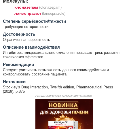
Молекулы:
клоназепам
(clonazepam)
лансопразол
(lansoprazole)
Cтепень серьёзности/тяжести
Требующие осторожности
Достоверность
Ограниченная вероятность
Описание взаимодействия
Ингибиторы микросомального окисления повышают риск развития
токсических эффектов.
Рекомендации
Следует учитывать возможность данного взаимодействия и
контролировать состояние пациента.
Источники
Stockley's Drug Interaction, Twelfth edition, Pharmaceutical Press
(2019), p.875
Реклама. ООО "ОПЕЛЛА ХЕЛСКЕА", ИНН 971
0085580