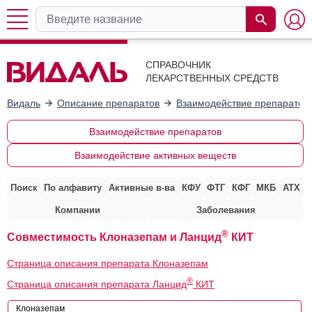
СПРАВОЧНИК
ЛЕКАРСТВЕННЫХ СРЕДСТВ
Видаль
Описание препаратов
Взаимодействие препаратов
Взаимодействие препаратов
Взаимодействие активных веществ
Поиск
По алфавиту
Активные в-ва
КФУ
ФТГ
КФГ
МКБ
АТХ
Компании
Заболевания
®
Совместимость Клоназепам и Ланцид
КИТ
Страница описания препарата Клоназепам
®
Страница описания препарата Ланцид
КИТ