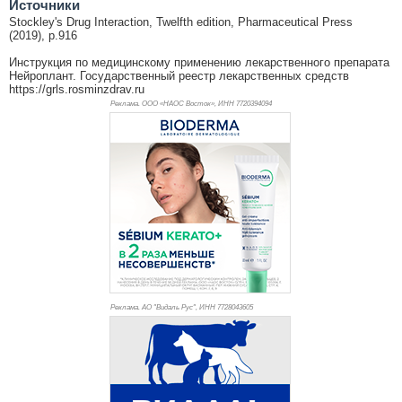
Источники
Stockley's Drug Interaction, Twelfth edition, Pharmaceutical Press
(2019), p.916
Инструкция по медицинскому применению лекарственного препарата
Нейроплант. Государственный реестр лекарственных средств
https://grls.rosminzdrav.ru
Реклама. ООО «НАОС Восток», ИНН 772
0394094
Реклама. АО "Видаль Рус", ИНН 772
8043605