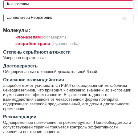
Молекулы:
клоназепам
(clonazepam)
зверобоя трава
(Hyperici herba)
Cтепень серьёзности/тяжести
Умеренно выраженные
Достоверность
Общепризнанные с хорошей доказательной базой
Описание взаимодействия
Зверобой может усиливать CYP3A4-опосредованный метаболизм
бензодиазепинов, что приводит к снижению значений их экспозиции
и уменьшению эффективности. Выраженность данного
взаимодействия зависит от лекарственной формы препарата,
содержащего зверобой продырявленный, его дозы и длительности
применения.
Рекомендации
Одновременное применение не рекомендуется. При необходимости
сопутствующей терапии требуется контроль эффективности
лечения и состояния пациента.