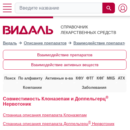
СПРАВОЧНИК
ЛЕКАРСТВЕННЫХ СРЕДСТВ
Видаль
Описание препаратов
Взаимодействие препаратов
Взаимодействие препаратов
Взаимодействие активных веществ
Поиск
По алфавиту
Активные в-ва
КФУ
ФТГ
КФГ
МКБ
АТХ
Компании
Заболевания
®
Совместимость Клоназепам и Доппельгерц
Нервотоник
Страница описания препарата Клоназепам
®
Страница описания препарата Доппельгерц
Нервотоник