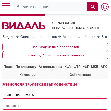
СПРАВОЧНИК
ЛЕКАРСТВЕННЫХ СРЕДСТВ
Видаль
Описание препаратов
Атенолола таблетки
Взаим
Взаимодействие препаратов
Взаимодействие активных веществ
Поиск
По алфавиту
Активные в-ва
КФУ
ФТГ
КФГ
МКБ
АТХ
Компании
Заболевания
Атенолола таблетки взаимодействие