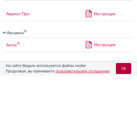
Акриол Про
Инструкция
®
Аксамон
®
Актос
Инструкция
®
Актрапид
НМ
Инструкция
На сайте Видаль используются файлы cookie
Ok
Продолжая, вы принимаете
пользовательское соглашение
.
®
®
Актрапид
НМ Пенфилл
Инструкция
Вход для специалистов
E-mail учетной записи Vidal:
Алвитил
Инструкция
Пароль:
Алгезир Ультра
Инструкция