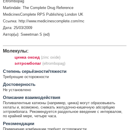
Eltrombopag
Martindale: The Complete Drug Reference
MedicinesComplete RPS Publishing London UK
Ссылка: http://www.medicinescomplete.com/mc
Дата: 25/03/2009
Автор(ы): Sweetman S (ed)
Молекулы:
цинка оксид
(zinc oxide)
элтромбопаг
(eltrombopag)
Cтепень серьёзности/тяжести
Требующие осторожности
Достоверность
Не установлено
Описание взаимодействия
Поливалентные катионы (например, цинка) могут образовывать
хелаты и, возможно, снижать желудочно-кишечную абсорбцию
элтромбопага. Рекомендуется раздельное введение с интервалом,
по крайней мере, четыре часа.
Рекомендации
Применение комбинации требует осторожности.