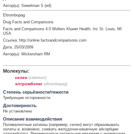
Автор(ы): Sweetman S (ed)
Eltrombopag
Drug Facts and Comparisons
Facts and Comparisons 4.0 Wolters Kluwer Health, Inc St. Louis, MI
USA
Ссылка: http://online.factsandcomparisons.com
Дата: 25/03/2009
Автор(ы): Wickersham RM
Молекулы:
селен
(selenium)
элтромбопаг
(eltrombopag)
Cтепень серьёзности/тяжести
Требующие осторожности
Достоверность
Не установлено
Описание взаимодействия
Поливалентные катионы (например, селен) могут образовывать
хелаты и, возможно, снижать желудочно-кишечную абсорбцию
элтромбопага. Рекомендуется раздельное введение с интервалом,