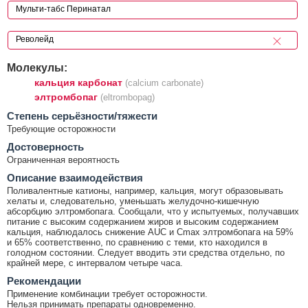
Молекулы:
кальция карбонат
(calcium carbonate)
элтромбопаг
(eltrombopag)
Cтепень серьёзности/тяжести
Требующие осторожности
Достоверность
Ограниченная вероятность
Описание взаимодействия
Поливалентные катионы, например, кальция, могут образовывать
хелаты и, следовательно, уменьшать желудочно-кишечную
абсорбцию элтромбопага. Сообщали, что у испытуемых, получавших
питание с высоким содержанием жиров и высоким содержанием
кальция, наблюдалось снижение AUC и Cmax элтромбопага на 59%
и 65% соответственно, по сравнению с теми, кто находился в
голодном состоянии. Следует вводить эти средства отдельно, по
крайней мере, с интервалом четыре часа.
Рекомендации
Применение комбинации требует осторожности.
Нельзя принимать препараты одновременно.