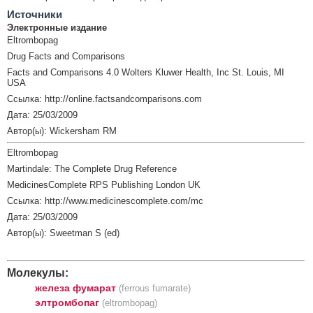
Источники
Электронные издание
Eltrombopag
Drug Facts and Comparisons
Facts and Comparisons 4.0 Wolters Kluwer Health, Inc St. Louis, MI
USA
Ссылка: http://online.factsandcomparisons.com
Дата: 25/03/2009
Автор(ы): Wickersham RM
Eltrombopag
Martindale: The Complete Drug Reference
MedicinesComplete RPS Publishing London UK
Ссылка: http://www.medicinescomplete.com/mc
Дата: 25/03/2009
Автор(ы): Sweetman S (ed)
Молекулы:
железа фумарат
(ferrous fumarate)
элтромбопаг
(eltrombopag)