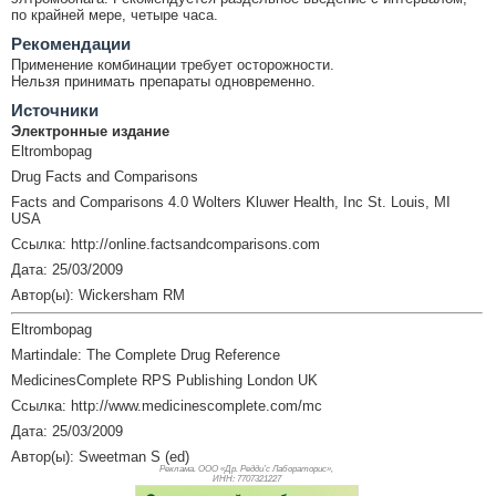
по крайней мере, четыре часа.
Рекомендации
Применение комбинации требует осторожности.
Нельзя принимать препараты одновременно.
Источники
Электронные издание
Eltrombopag
Drug Facts and Comparisons
Facts and Comparisons 4.0 Wolters Kluwer Health, Inc St. Louis, MI
USA
Ссылка: http://online.factsandcomparisons.com
Дата: 25/03/2009
Автор(ы): Wickersham RM
Eltrombopag
Martindale: The Complete Drug Reference
MedicinesComplete RPS Publishing London UK
Ссылка: http://www.medicinescomplete.com/mc
Дата: 25/03/2009
Автор(ы): Sweetman S (ed)
Реклама. ООО «Др. Редди’с Лабораторис»,
ИНН: 770
7321227