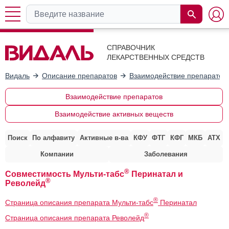
СПРАВОЧНИК
ЛЕКАРСТВЕННЫХ СРЕДСТВ
Видаль
Описание препаратов
Взаимодействие препаратов
Взаимодействие препаратов
Взаимодействие активных веществ
Поиск
По алфавиту
Активные в-ва
КФУ
ФТГ
КФГ
МКБ
АТХ
Компании
Заболевания
®
Совместимость Мульти-табс
Перинатал и
®
Револейд
®
Страница описания препарата Мульти-табс
Перинатал
®
Страница описания препарата Револейд