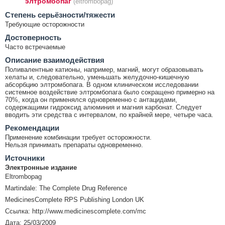
элтромбопаг
(eltrombopag)
Cтепень серьёзности/тяжести
Требующие осторожности
Достоверность
Часто встречаемые
Описание взаимодействия
Поливалентные катионы, например, магний, могут образовывать
хелаты и, следовательно, уменьшать желудочно-кишечную
абсорбцию элтромбопага. В одном клиническом исследовании
системное воздействие элтромбопага было сокращено примерно на
70%, когда он применялся одновременно с антацидами,
содержащими гидроксид алюминия и магния карбонат. Следует
вводить эти средства с интервалом, по крайней мере, четыре часа.
Рекомендации
Применение комбинации требует осторожности.
Нельзя принимать препараты одновременно.
Источники
Электронные издание
Eltrombopag
Martindale: The Complete Drug Reference
MedicinesComplete RPS Publishing London UK
Ссылка: http://www.medicinescomplete.com/mc
Дата: 25/03/2009