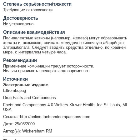
Cтепень серьёзности/тяжести
Требующие осторожности
Достоверность
Не установлено
Описание взаимодействия
Поливалентные катионы (например, железо) могут образовывать
хелаты и, возможно, снижать желудочно-кишечную абсорбцию
элтромбопага. Следует вводить средства отдельно, по крайней
мере, с интервалом четыре часа.
Рекомендации
Применение комбинации требует осторожности.
Нельзя принимать препараты одновременно.
Источники
Электронные издание
Eltrombopag
Drug Facts and Comparisons
Facts and Comparisons 4.0 Wolters Kluwer Health, Inc St. Louis, MI
USA
Ссылка: http://online.factsandcomparisons.com
Дата: 25/03/2009
Автор(ы): Wickersham RM