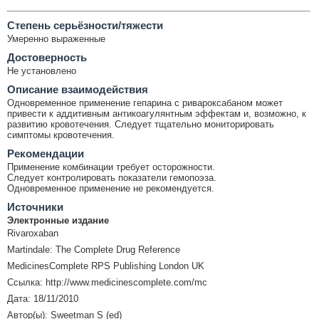
Cтепень серьёзности/тяжести
Умеренно выраженные
Достоверность
Не установлено
Описание взаимодействия
Одновременное применение гепарина с ривароксабаном может
привести к аддитивным антикоагулянтным эффектам и, возможно, к
развитию кровотечения. Следует тщательно мониторировать
симптомы кровотечения.
Рекомендации
Применение комбинации требует осторожности.
Следует контролировать показатели гемопоэза.
Одновременное применение не рекомендуется.
Источники
Электронные издание
Rivaroxaban
Martindale: The Complete Drug Reference
MedicinesComplete RPS Publishing London UK
Ссылка: http://www.medicinescomplete.com/mc
Дата: 18/11/2010
Автор(ы): Sweetman S (ed)