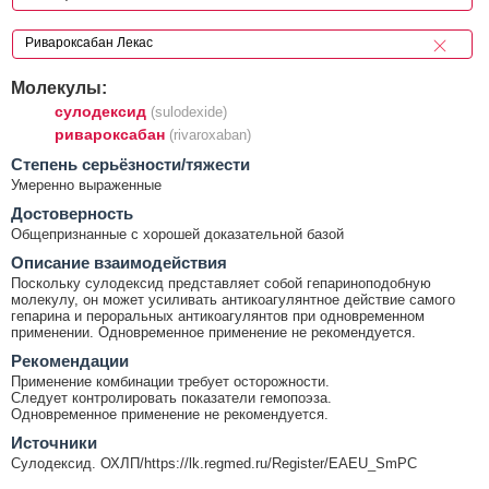
Молекулы:
сулодексид
(sulodexide)
ривароксабан
(rivaroxaban)
Cтепень серьёзности/тяжести
Умеренно выраженные
Достоверность
Общепризнанные с хорошей доказательной базой
Описание взаимодействия
Поскольку сулодексид представляет собой гепариноподобную
молекулу, он может усиливать антикоагулянтное действие самого
гепарина и пероральных антикоагулянтов при одновременном
применении. Одновременное применение не рекомендуется.
Рекомендации
Применение комбинации требует осторожности.
Следует контролировать показатели гемопоэза.
Одновременное применение не рекомендуется.
Источники
Сулодексид. ОХЛП/https://lk.regmed.ru/Register/EAEU_SmPC