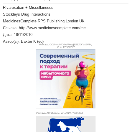
Rivaroxaban + Miscellaneous
Stockleys Drug Interactions
MedicinesComplete RPS Publishing London UK
Ссылка: http://www.medicinescomplete.com/mc
Дата: 18/11/2010
Автор(ы): Baxter K (ed)
Реклама. ООО «НАНОФАРМА ДЕВЕЛОПМЕНТ»,
ИНН 165
5283577
Реклама. АО "Видаль Рус", ИНН 772
8043605