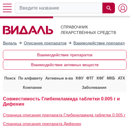
СПРАВОЧНИК
ЛЕКАРСТВЕННЫХ СРЕДСТВ
Видаль
Описание препаратов
Взаимодействие препаратов
Взаимодействие препаратов
Взаимодействие активных веществ
Поиск
По алфавиту
Активные в-ва
КФУ
ФТГ
КФГ
МКБ
АТХ
Компании
Заболевания
Совместимость Глибенкламида таблетки 0.005 г и
Дифенин
Страница описания препарата Глибенкламида таблетки 0.005 г
Страница описания препарата Дифенин