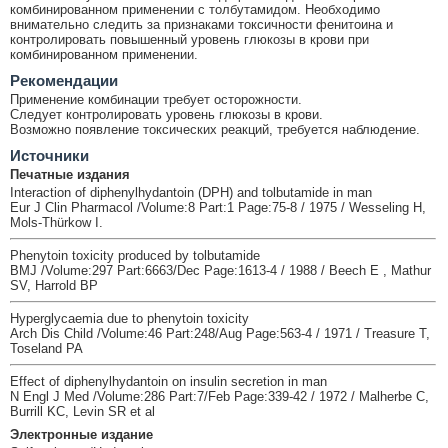
комбинированном применении с толбутамидом. Необходимо
внимательно следить за признаками токсичности фенитоина и
контролировать повышенный уровень глюкозы в крови при
комбинированном применении.
Рекомендации
Применение комбинации требует осторожности.
Следует контролировать уровень глюкозы в крови.
Возможно появление токсических реакций, требуется наблюдение.
Источники
Печатные издания
Interaction of diphenylhydantoin (DPH) and tolbutamide in man
Eur J Clin Pharmacol /Volume:8 Part:1 Page:75-8 / 1975 / Wesseling H,
Mols-Thürkow I.
Phenytoin toxicity produced by tolbutamide
BMJ /Volume:297 Part:6663/Dec Page:1613-4 / 1988 / Beech E , Mathur
SV, Harrold BP
Hyperglycaemia due to phenytoin toxicity
Arch Dis Child /Volume:46 Part:248/Aug Page:563-4 / 1971 / Treasure T,
Toseland PA
Effect of diphenylhydantoin on insulin secretion in man
N Engl J Med /Volume:286 Part:7/Feb Page:339-42 / 1972 / Malherbe C,
Burrill KC, Levin SR et al
Электронные издание