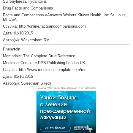
Sulfonylureas/Hydantoins
Drug Facts and Comparisons
Facts and Comparisons eAnswers Wolters Kluwer Health, Inc St. Louis,
MI USA
Ссылка: http://online.factsandcomparisons.com
Дата: 01/10/2015
Автор(ы): Wickersham RM
Phenytoin
Martindale: The Complete Drug Reference
MedicinesComplete RPS Publishing London UK
Ссылка: http://www.medicinescomplete.com/mc
Дата: 01/10/2015
Автор(ы): Sweetman S (ed)
Реклама. НАО "СЕВЕРНАЯ ЗВЕЗДА", ИНН 772
0185196