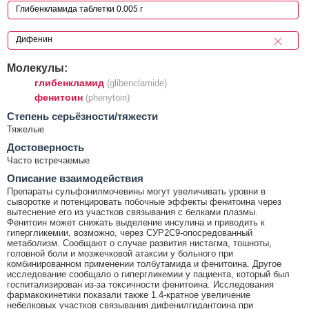
Молекулы:
глибенкламид
(glibenclamide)
фенитоин
(phenytoin)
Cтепень серьёзности/тяжести
Тяжелые
Достоверность
Часто встречаемые
Описание взаимодействия
Препараты сульфонилмочевины могут увеличивать уровни в
сыворотке и потенцировать побочные эффекты фенитоина через
вытеснение его из участков связывания с белками плазмы.
Фенитоин может снижать выделение инсулина и приводить к
гипергликемии, возможно, через СУР2С9-опосредованный
метаболизм. Сообщают о случае развития нистагма, тошноты,
головной боли и мозжечковой атаксии у больного при
комбинированном применении толбутамида и фенитоина. Другое
исследование сообщало о гипергликемии у пациента, который был
госпитализирован из-за токсичности фенитоина. Исследования
фармакокинетики показали также 1.4-кратное увеличение
небелковых участков связывания дифенилгидантоина при