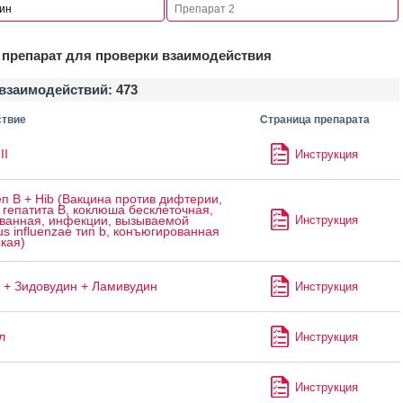
препарат для проверки взаимодействия
взаимодействий:
473
твие
Страница препарата
II
Инструкция
п B + Hib (Вакцина против дифтерии,
 гепатита B, коклюша бесклеточная,
Инструкция
ванная, инфекции, вызываемой
s influenzae тип b, конъюгированная
кая)
 + Зидовудин + Ламивудин
Инструкция
л
Инструкция
Инструкция