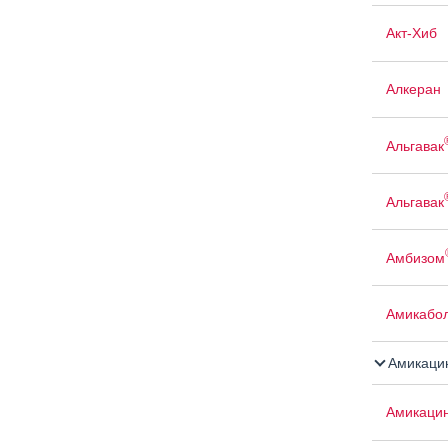
Акт-Хиб
Алкеран
Альгавак
Альгавак
Амбизом
Амикабо
Амикаци
Амикаци