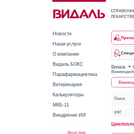
СПРАВОЧН
ЛЕКАРСТВ
Новости
Препа
Наши услуги
Специ
О компании
Видаль БОКС
Видаль
Взаимодейс
Парафармацевтика
Взаимо
Ветеринария
Калькуляторы
Поиск
МКБ-11
КФГ
Внедрение ИИ
Циклопла
Вход для