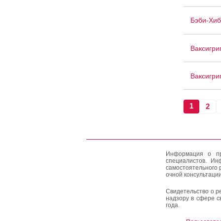
Бэби-Хиб
Ваксигри
Ваксигри
1
2
Информация о пр
специалистов. Ин
самостоятельного 
очной консультации
Свидетельство о р
надзору в сфере с
года.