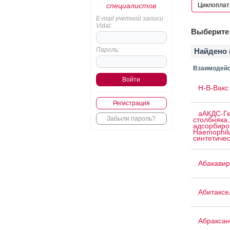
специалистов
E-mail учетной записи
Vidal:
Выберите 
Пароль:
Найдено 
Взаимодейс
H-B-Вакс 
Регистрация
аАКДС-Ге
Забыли пароль?
столбняка,
адсорбиро
Haemophilu
синтетичес
Абакавир
Абитаксе
Абраксан