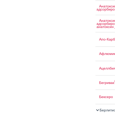
Анатокси
адсорбиро
Анатокси
адсорбиро
анатоксин 
Апо-Кар
Афлюмик
Ацеллби
Бегривак
Бексеро
Берлити