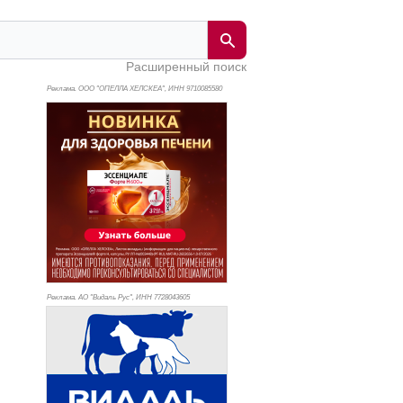
Расширенный поиск
Реклама. ООО "ОПЕЛЛА ХЕЛСКЕА", ИНН 971
0085580
Реклама. АО "Видаль Рус", ИНН 772
8043605