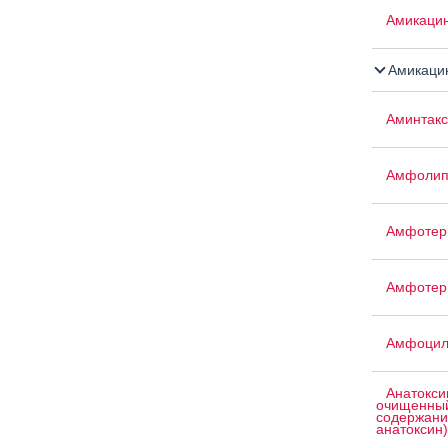
Амикаци
Амикацин
Аминтакс
Амфоли
Амфотер
Амфотер
Амфоци
Анатокси
очищенный
содержани
анатоксин)