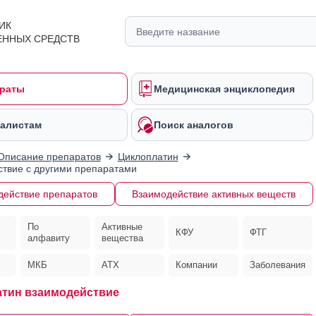
ИК
ЕННЫХ СРЕДСТВ
раты
Медицинская энциклопедия
алистам
Поиск аналогов
Описание препаратов
Циклоплатин
твие с другими препаратами
действие препаратов
Взаимодействие активных веществ
По
Активные
КФУ
ФТГ
алфавиту
вещества
МКБ
АТХ
Компании
Заболевания
тин взаимодействие