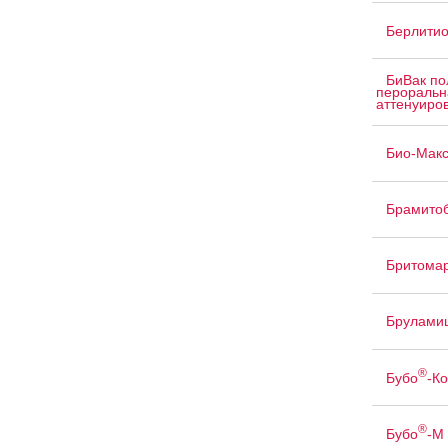
Берлити
БиВак по
пероральн
аттенуиров
Био-Мак
Брамито
Бритома
Брулами
®
Бубо
-Ко
®
Бубо
-М