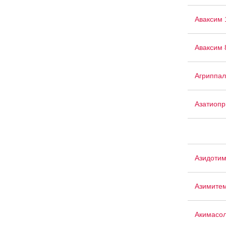
Аваксим 
Аваксим 
Агриппал
Азатиопр
Азидоти
Азимите
Акимасо