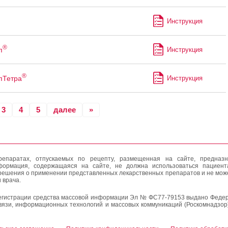
Инструкция
®
п
Инструкция
®
пТетра
Инструкция
3
4
5
далее
»
епаратах, отпускаемых по рецепту, размещенная на сайте, предназн
формация, содержащаяся на сайте, не должна использоваться пациен
решения о применении представленных лекарственных препаратов и не мож
 врача.
егистрации средства массовой информации Эл № ФС77-79153 выдано Федер
вязи, информационных технологий и массовых коммуникаций (Роскомнадзор