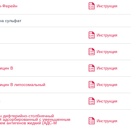
н-Ферейн
Инструкция
а сульфат
Инструкция
п
Инструкция
ицин В
Инструкция
ицин В липосомальный
Инструкция
л
Инструкция
н дифтерийно-столбнячный
 адсорбированный с уменьшенным
Инструкция
ем антигенов жидкий (АДС-М