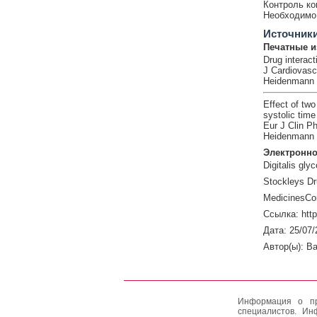
Контроль ко
Необходимо 
Источник
Печатные и
Drug interact
J Cardiovasc
Heidenmann H
Effect of two
systolic time
Eur J Clin P
Heidenmann H
Электронно
Digitalis gl
Stockleys Dr
MedicinesCo
Ссылка: htt
Дата: 25/07/
Автор(ы): Ba
Информация о пр
специалистов. Ин