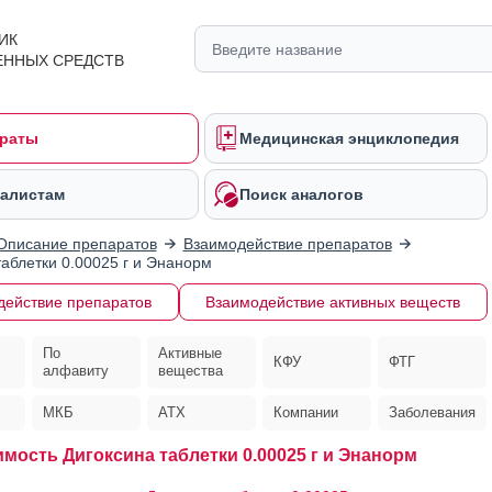
ИК
ЕННЫХ СРЕДСТВ
раты
Медицинская энциклопедия
алистам
Поиск аналогов
Описание препаратов
Взаимодействие препаратов
таблетки 0.00025 г и Энанорм
действие препаратов
Взаимодействие активных веществ
По
Активные
КФУ
ФТГ
алфавиту
вещества
МКБ
АТХ
Компании
Заболевания
мость Дигоксина таблетки 0.00025 г и Энанорм