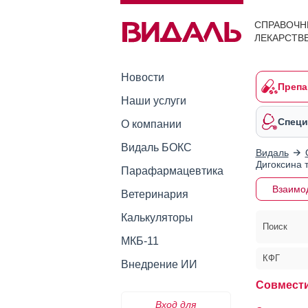
СПРАВОЧН
ЛЕКАРСТВ
Новости
Препа
Наши услуги
Специ
О компании
Видаль БОКС
Видаль
Дигоксина 
Парафармацевтика
Взаимо
Ветеринария
Калькуляторы
Поиск
МКБ-11
КФГ
Внедрение ИИ
Совмести
Вход для