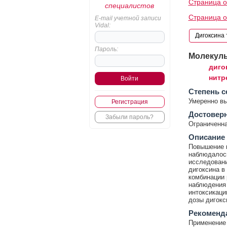
Страница о
специалистов
Страница 
E-mail учетной записи
Vidal:
Пароль:
Молекул
диго
нитр
Cтепень с
Умеренно в
Регистрация
Достовер
Забыли пароль?
Ограниченна
Описание
Повышение к
наблюдалось
исследовани
дигоксина в
комбинации 
наблюдения 
интоксикаци
дозы дигокс
Рекоменд
Применение 