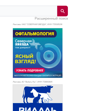
Расширенный поиск
Реклама. НАО "СЕВЕРНАЯ ЗВЕЗДА", ИНН 772
0185196
Реклама. АО "Видаль Рус", ИНН 772
8043605