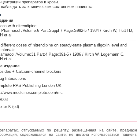
нцентрации препаратов в крови.
наблюдать за клиническим состоянием пациента.
и
здания
ions with nitrendipine
 Pharmacol /Volume:6 Part:Suppl 7 Page:S982-5 / 1984 / Kirch W, Hutt HJ,
 et al
 different doses of nitrendipine on steady-state plasma digoxin level and
 intervals
harmacol /Volume:31 Part:4 Page:391-5 / 1986 / Kirch W, Logemann C,
 et al
е издание
ycosides + Calcium-channel blockers
ug Interactions
mplete RPS Publishing London UK
p://www.medicinescomplete.com/mc
2008
xter K (ed)
епаратах, отпускаемых по рецепту, размещенная на сайте, предназн
формация, содержащаяся на сайте, не должна использоваться пациен