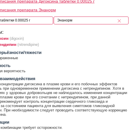
писания препарата Дигоксина таблетки 0.00025 г
описания препарата Энанорм
ы:
ксин
(digoxin)
ендипин
(nitrendipine)
ерьёзности/тяжести
ыраженные
ность
я вероятность
 взаимодействия
онцентрации дигоксина в плазме крови и его побочных эффектов
 при одновременном применении дигоксина с нитрендипином. Хотя в
ях у здоровых добровольцев не наблюдалось изменения концентрации
 плазме крови при его сочетании с нитрендипином, при данной
рекомендует контроль концентрации сердечного гликозида и
за состоянием пациента для выявления симптомов гликозидной
и. При необходимости следует проводить соответствующую коррекцию
ина.
ации
комбинации требует осторожности.