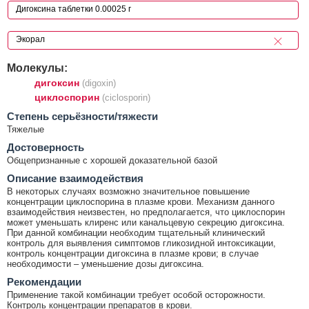
Молекулы:
дигоксин
(digoxin)
циклоспорин
(ciclosporin)
Cтепень серьёзности/тяжести
Тяжелые
Достоверность
Общепризнанные с хорошей доказательной базой
Описание взаимодействия
В некоторых случаях возможно значительное повышение
концентрации циклоспорина в плазме крови. Механизм данного
взаимодействия неизвестен, но предполагается, что циклоспорин
может уменьшать клиренс или канальцевую секрецию дигоксина.
При данной комбинации необходим тщательный клинический
контроль для выявления симптомов гликозидной интоксикации,
контроль концентрации дигоксина в плазме крови; в случае
необходимости – уменьшение дозы дигоксина.
Рекомендации
Применение такой комбинации требует особой осторожности.
Контроль концентрации препаратов в крови.