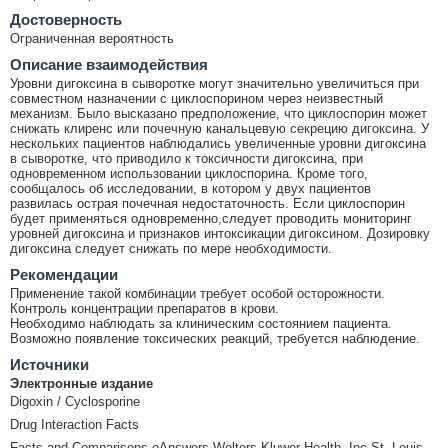
Достоверность
Ограниченная вероятность
Описание взаимодействия
Уровни дигоксина в сыворотке могут значительно увеличиться при
совместном назначении с циклоспорином через неизвестный
механизм. Было высказано предположение, что циклоспорин может
снижать клиренс или почечную канальцевую секрецию дигоксина. У
нескольких пациентов наблюдались увеличенные уровни дигоксина
в сыворотке, что приводило к токсичности дигоксина, при
одновременном использовании циклоспорина. Кроме того,
сообщалось об исследовании, в котором у двух пациентов
развилась острая почечная недостаточность. Если циклоспорин
будет применяться одновременно,следует проводить мониторинг
уровней дигоксина и признаков интоксикации дигоксином. Дозировку
дигоксина следует снижать по мере необходимости.
Рекомендации
Применение такой комбинации требует особой осторожности.
Контроль концентрации препаратов в крови.
Необходимо наблюдать за клиническим состоянием пациента.
Возможно появление токсических реакций, требуется наблюдение.
Источники
Электронные издание
Digoxin / Cyclosporine
Drug Interaction Facts
Facts and Comparisons eAnswers Wolters Kluwer Health, Inc St. Louis,