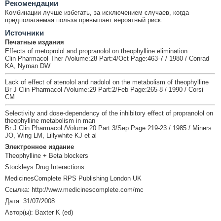
Рекомендации
Комбинации лучше избегать, за исключением случаев, когда
предполагаемая польза превышает вероятный риск.
Источники
Печатные издания
Effects of metoprolol and propranolol on theophylline elimination
Clin Pharmacol Ther /Volume:28 Part:4/Oct Page:463-7 / 1980 / Conrad
KA, Nyman DW
Lack of effect of atenolol and nadolol on the metabolism of theophylline
Br J Clin Pharmacol /Volume:29 Part:2/Feb Page:265-8 / 1990 / Corsi
CM
Selectivity and dose-dependency of the inhibitory effect of propranolol on
theophylline metabolism in man
Br J Clin Pharmacol /Volume:20 Part:3/Sep Page:219-23 / 1985 / Miners
JO, Wing LM, Lillywhite KJ et al
Электронное издание
Theophylline + Beta blockers
Stockleys Drug Interactions
MedicinesComplete RPS Publishing London UK
Ссылка: http://www.medicinescomplete.com/mc
Дата: 31/07/2008
Автор(ы): Baxter K (ed)