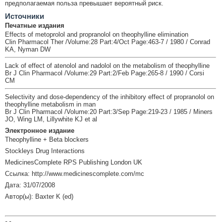
предполагаемая польза превышает вероятный риск.
Источники
Печатные издания
Effects of metoprolol and propranolol on theophylline elimination
Clin Pharmacol Ther /Volume:28 Part:4/Oct Page:463-7 / 1980 / Conrad
KA, Nyman DW
Lack of effect of atenolol and nadolol on the metabolism of theophylline
Br J Clin Pharmacol /Volume:29 Part:2/Feb Page:265-8 / 1990 / Corsi
CM
Selectivity and dose-dependency of the inhibitory effect of propranolol on
theophylline metabolism in man
Br J Clin Pharmacol /Volume:20 Part:3/Sep Page:219-23 / 1985 / Miners
JO, Wing LM, Lillywhite KJ et al
Электронное издание
Theophylline + Beta blockers
Stockleys Drug Interactions
MedicinesComplete RPS Publishing London UK
Ссылка: http://www.medicinescomplete.com/mc
Дата: 31/07/2008
Автор(ы): Baxter K (ed)