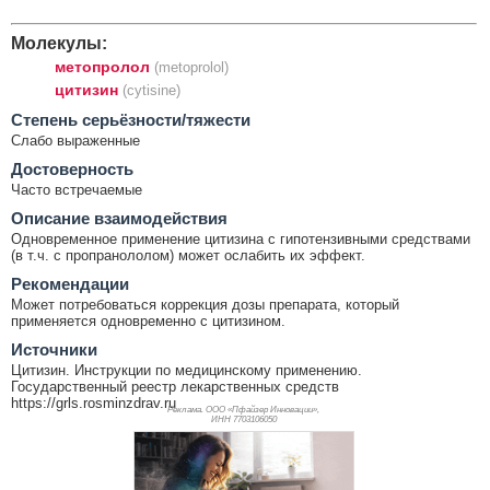
Молекулы:
метопролол
(metoprolol)
цитизин
(cytisine)
Cтепень серьёзности/тяжести
Слабо выраженные
Достоверность
Часто встречаемые
Описание взаимодействия
Одновременное применение цитизина с гипотензивными средствами
(в т.ч. с пропранололом) может ослабить их эффект.
Рекомендации
Может потребоваться коррекция дозы препарата, который
применяется одновременно с цитизином.
Источники
Цитизин. Инструкции по медицинскому применению.
Государственный реестр лекарственных средств
https://grls.rosminzdrav.ru
Реклама. ООО «Пфайзер Инновации»,
ИНН 770
3106050