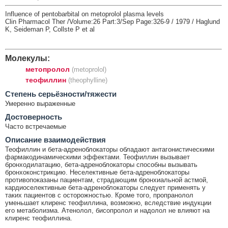
Influence of pentobarbital on metoprolol plasma levels
Clin Pharmacol Ther /Volume:26 Part:3/Sep Page:326-9 / 1979 / Haglund
K, Seideman P, Collste P et al
Молекулы:
метопролол
(metoprolol)
теофиллин
(theophylline)
Cтепень серьёзности/тяжести
Умеренно выраженные
Достоверность
Часто встречаемые
Описание взаимодействия
Теофиллин и бета-адреноблокаторы обладают антагонистическими
фармакодинамическими эффектами. Теофиллин вызывает
бронходилатацию, бета-адреноблокаторы способны вызывать
бронхоконстрикцию. Неселективные бета-адреноблокаторы
противопоказаны пациентам, страдающим бронхиальной астмой,
кардиоселективные бета-адреноблокаторы следует применять у
таких пациентов с осторожностью. Кроме того, пропранолол
уменьшает клиренс теофиллина, возможно, вследствие индукции
его метаболизма. Атенолол, бисопролол и надолол не влияют на
клиренс теофиллина.