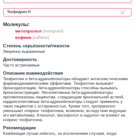
Молекулы:
метопролол
(metoprolol)
кофеин
(caffeine)
Cтепень серьёзности/тяжести
Умеренно выраженные
Достоверность
Часто встречаемые
Описание взаимодействия
Теофиллин и бета-адреноблокаторы обладают антагонистическими
фармакодинамическими эффектами. Теофиллин вызывает
бронходилатацию, бета-адреноблокаторы способны вызывать
бронхоконстрикцию. Неселективные бета-адреноблокаторы
противопоказаны пациентам, страдающим бронхиальной астмой,
кардиоселективные бета-адреноблокаторы следует применять у
таких пациентов с осторожностью. Кроме того, пропранолол
уменьшает клиренс теофиллина, возможно, вследствие индукции
его метаболизма. Атенолол, бисопролол и надолол не влияют на
клиренс теофиллина.
Рекомендации
Комбинации лучше избегать, за исключением случаев, когда