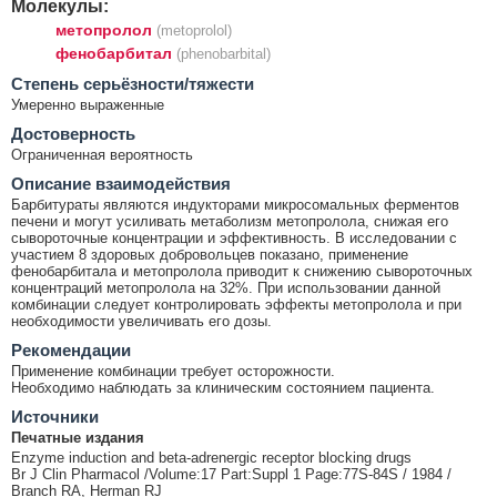
Молекулы:
метопролол
(metoprolol)
фенобарбитал
(phenobarbital)
Cтепень серьёзности/тяжести
Умеренно выраженные
Достоверность
Ограниченная вероятность
Описание взаимодействия
Барбитураты являются индукторами микросомальных ферментов
печени и могут усиливать метаболизм метопролола, снижая его
сывороточные концентрации и эффективность. В исследовании с
участием 8 здоровых добровольцев показано, применение
фенобарбитала и метопролола приводит к снижению сывороточных
концентраций метопролола на 32%. При использовании данной
комбинации следует контролировать эффекты метопролола и при
необходимости увеличивать его дозы.
Рекомендации
Применение комбинации требует осторожности.
Необходимо наблюдать за клиническим состоянием пациента.
Источники
Печатные издания
Enzyme induction and beta-adrenergic receptor blocking drugs
Br J Clin Pharmacol /Volume:17 Part:Suppl 1 Page:77S-84S / 1984 /
Branch RA, Herman RJ