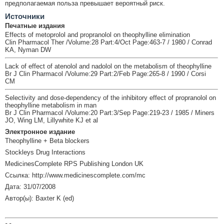
предполагаемая польза превышает вероятный риск.
Источники
Печатные издания
Effects of metoprolol and propranolol on theophylline elimination
Clin Pharmacol Ther /Volume:28 Part:4/Oct Page:463-7 / 1980 / Conrad
KA, Nyman DW
Lack of effect of atenolol and nadolol on the metabolism of theophylline
Br J Clin Pharmacol /Volume:29 Part:2/Feb Page:265-8 / 1990 / Corsi
CM
Selectivity and dose-dependency of the inhibitory effect of propranolol on
theophylline metabolism in man
Br J Clin Pharmacol /Volume:20 Part:3/Sep Page:219-23 / 1985 / Miners
JO, Wing LM, Lillywhite KJ et al
Электронное издание
Theophylline + Beta blockers
Stockleys Drug Interactions
MedicinesComplete RPS Publishing London UK
Ссылка: http://www.medicinescomplete.com/mc
Дата: 31/07/2008
Автор(ы): Baxter K (ed)