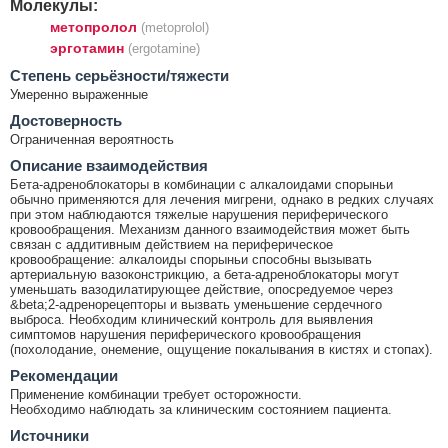
Молекулы:
метопролол
(metoprolol)
эрготамин
(ergotamine)
Cтепень серьёзности/тяжести
Умеренно выраженные
Достоверность
Ограниченная вероятность
Описание взаимодействия
Бета-адреноблокаторы в комбинации с алкалоидами спорыньи
обычно применяются для лечения мигрени, однако в редких случаях
при этом наблюдаются тяжелые нарушения периферического
кровообращения. Механизм данного взаимодействия может быть
связан с аддитивным действием на периферическое
кровообращение: алкалоиды спорыньи способны вызывать
артериальную вазоконстрикцию, а бета-адреноблокаторы могут
уменьшать вазодилатирующее действие, опосредуемое через
&beta;2-адренорецепторы и вызвать уменьшение сердечного
выброса. Необходим клинический контроль для выявления
симптомов нарушения периферического кровообращения
(похолодание, онемение, ощущение покалывания в кистях и стопах).
Рекомендации
Применение комбинации требует осторожности.
Необходимо наблюдать за клиническим состоянием пациента.
Источники