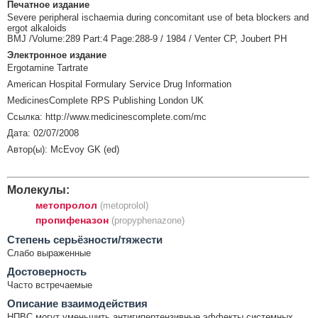
Печатное издание
Severe peripheral ischaemia during concomitant use of beta blockers and
ergot alkaloids
BMJ /Volume:289 Part:4 Page:288-9 / 1984 / Venter CP, Joubert PH
Электронное издание
Ergotamine Tartrate
American Hospital Formulary Service Drug Information
MedicinesComplete RPS Publishing London UK
Ссылка: http://www.medicinescomplete.com/mc
Дата: 02/07/2008
Автор(ы): McEvoy GK (ed)
Молекулы:
метопролол
(metoprolol)
пропифеназон
(propyphenazone)
Cтепень серьёзности/тяжести
Слабо выраженные
Достоверность
Часто встречаемые
Описание взаимодействия
НПВС могут уменьшить антигипертензивные эффекты системных