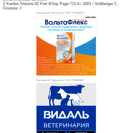
Z Kardiol /Volume:92 Part:9/Sep Page:721-9 / 2003 / Stöllberger C,
Finsterer J
Реклама. АО "Хелеон Рус", ИНН 770
3105112
Реклама. АО "Видаль Рус", ИНН 772
8043605