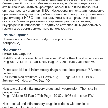
бета-адреноблокаторы. Механизм неясен, но было предложено, что
это вызвано сочетанием факторов, связанных с ингибированием
синтеза простагландинов НПВС. Исследования показали повышение
артериального давления приблизительно на 6 мм рт. ст. у пациентов,
принимающих НПВС с системными бета-блокаторами, и эффект
оказался более выраженным у индометацина, пироксикама,
ибупрофена и напроксена. Следить за артериальным давлением у
пациента во время совместного использования.
Рекомендации
Применение комбинации требует осторожности.
Контроль АД.
Источники
Печатные издания
NSAIDs and increased blood pressure. What is the clinical significance?
Drug Saf /Volume:17 Part:5/Nov Page:277-89 / 1997 / Johnson AG
Do nonsteroidal anti-inflammatory drugs affect blood pressure? A meta-
analysis
Ann Intern Med /Volume:121 Part:4/Aug 15 Page:289-300 / 1994 /
Johnson AG, Nguyen TV, Day RO
Nonsteroidal anti-inflammatory drugs and hypertension. The risks in
perspective
Drugs /Volume:51 Part:2/Feb Page:179-87 / 1996 / de Leeuw PW
Nonsteroidal anti-inflammatory drugs in patients with cardio- or
cerebrovascular disorders