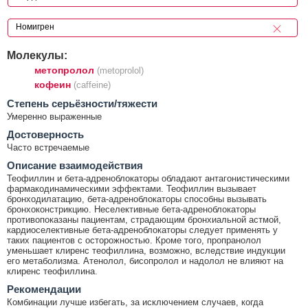
Молекулы:
метопролол
(metoprolol)
кофеин
(caffeine)
Cтепень серьёзности/тяжести
Умеренно выраженные
Достоверность
Часто встречаемые
Описание взаимодействия
Теофиллин и бета-адреноблокаторы обладают антагонистическими
фармакодинамическими эффектами. Теофиллин вызывает
бронходилатацию, бета-адреноблокаторы способны вызывать
бронхоконстрикцию. Неселективные бета-адреноблокаторы
противопоказаны пациентам, страдающим бронхиальной астмой,
кардиоселективные бета-адреноблокаторы следует применять у
таких пациентов с осторожностью. Кроме того, пропранолол
уменьшает клиренс теофиллина, возможно, вследствие индукции
его метаболизма. Атенолол, бисопролол и надолол не влияют на
клиренс теофиллина.
Рекомендации
Комбинации лучше избегать, за исключением случаев, когда