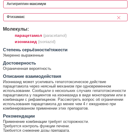
Молекулы:
парацетамол
(paracetamol)
изониазид
(isoniazid)
Cтепень серьёзности/тяжести
Умеренно выраженные
Достоверность
Ограниченная вероятность
Описание взаимодействия
Изониазид может усиливать гепатотоксическое действие
парацетамола через неясный механизм при одновременном
использовании. Сообщали о нескольких случаях гепатотоксичности
парацетамола у пациентов на изониазида в виде монотерапии или в
комбинации с рифампицином. Рассмотреть вопрос об ограничении
использования парацетамола до менее чем 4 г ежедневно при
комбинированном применении этих препаратов.
Рекомендации
Применение комбинации требует осторожности.
Требуется контроль функции печени.
Требуется снижение дозы препарата.