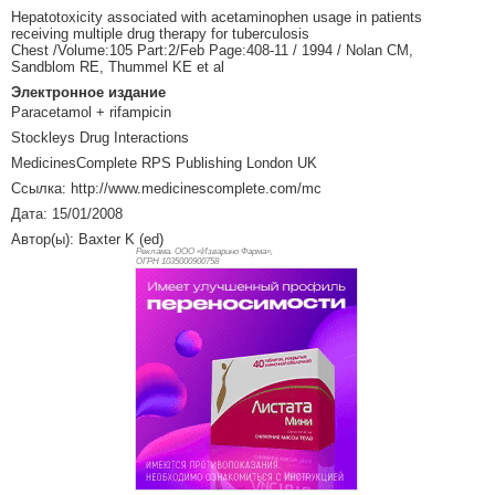
Hepatotoxicity associated with acetaminophen usage in patients
receiving multiple drug therapy for tuberculosis
Chest /Volume:105 Part:2/Feb Page:408-11 / 1994 / Nolan CM,
Sandblom RE, Thummel KE et al
Электронное издание
Paracetamol + rifampicin
Stockleys Drug Interactions
MedicinesComplete RPS Publishing London UK
Ссылка: http://www.medicinescomplete.com/mc
Дата: 15/01/2008
Автор(ы): Baxter K (ed)
Реклама. ООО «Изварино Фарма»,
ОГРН 103
5000900758