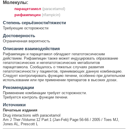
Молекулы:
парацетамол
(paracetamol)
рифампицин
(rifampicin)
Cтепень серьёзности/тяжести
Требующие осторожности
Достоверность
Ограниченная вероятность
Описание взаимодействия
Рифампицин и парацетамол обладают гепатотоксическим
действием. Рифампицин также может индуцировать образование
гепатотоксических и негепатотоксических метаболитов
парацетамола. Сообщалось о тяжелых случаях развития
гепатотоксичности у пациентов, принимающих данную комбинацию.
Следует контролировать функцию печени, особенно при длительном
использовании или при применении препаратов в высоких дозах.
Рекомендации
Применение комбинации требует осторожности.
Требуется контроль функции печени.
Источники
Печатные издания
Drug interactions with paracetamol
Am J Ther /Volume:12 Part:1 (Jan-Feb) Page:56-66 / 2005 / Toes MJ,
Jones AL, Prescott L