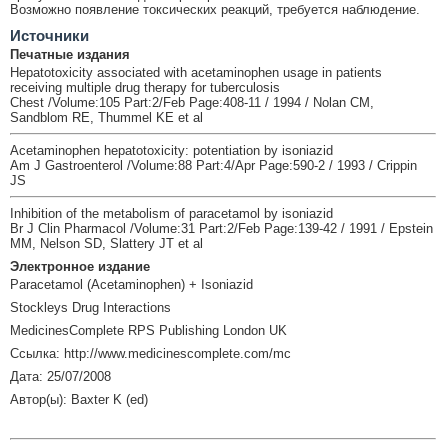
Возможно появление токсических реакций, требуется наблюдение.
Источники
Печатные издания
Hepatotoxicity associated with acetaminophen usage in patients
receiving multiple drug therapy for tuberculosis
Chest /Volume:105 Part:2/Feb Page:408-11 / 1994 / Nolan CM,
Sandblom RE, Thummel KE et al
Acetaminophen hepatotoxicity: potentiation by isoniazid
Am J Gastroenterol /Volume:88 Part:4/Apr Page:590-2 / 1993 / Crippin
JS
Inhibition of the metabolism of paracetamol by isoniazid
Br J Clin Pharmacol /Volume:31 Part:2/Feb Page:139-42 / 1991 / Epstein
MM, Nelson SD, Slattery JT et al
Электронное издание
Paracetamol (Acetaminophen) + Isoniazid
Stockleys Drug Interactions
MedicinesComplete RPS Publishing London UK
Ссылка: http://www.medicinescomplete.com/mc
Дата: 25/07/2008
Автор(ы): Baxter K (ed)