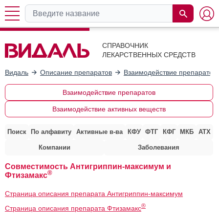
СПРАВОЧНИК
ЛЕКАРСТВЕННЫХ СРЕДСТВ
Видаль
Описание препаратов
Взаимодействие препаратов
Взаимодействие препаратов
Взаимодействие активных веществ
Поиск
По алфавиту
Активные в-ва
КФУ
ФТГ
КФГ
МКБ
АТХ
Компании
Заболевания
Совместимость Антигриппин-максимум и
®
Фтизамакс
Страница описания препарата Антигриппин-максимум
®
Страница описания препарата Фтизамакс