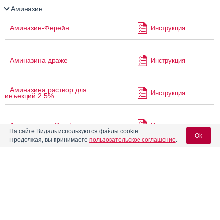
Аминазин
Аминазин-Ферейн
Инструкция
Аминазина драже
Инструкция
Аминазина раствор для
Инструкция
инъекций 2.5%
Амисульприд Велфарм
Инструкция
На сайте Видаль используются файлы cookie
Ok
Продолжая, вы принимаете
пользовательское соглашение
.
Амитриптилин
Вход для специалистов
Амитриптилин Гриндекс
Инструкция
E-mail учетной записи Vidal:
Амитриптилин Зентива