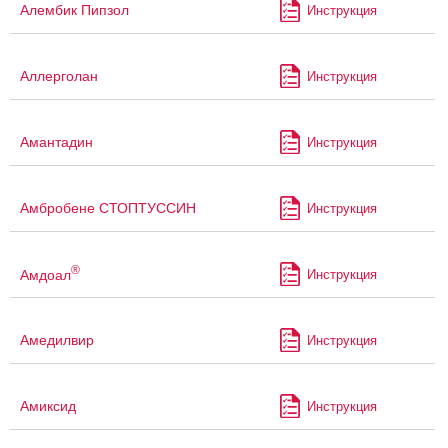
Алембик Пипзол
Инструкция
Аллерголан
Инструкция
Амантадин
Инструкция
Амбробене СТОПТУССИН
Инструкция
®
Амдоал
Инструкция
Амедилвир
Инструкция
Амиксид
Инструкция