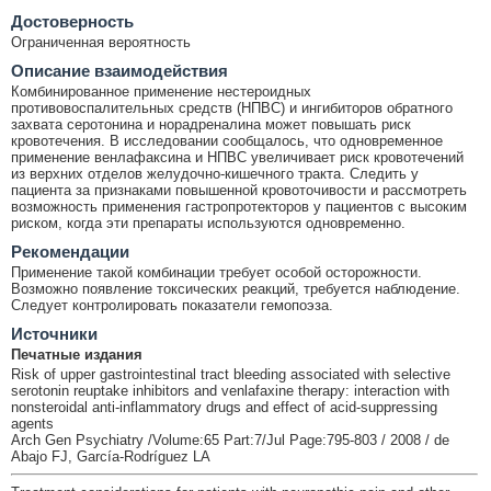
Достоверность
Ограниченная вероятность
Описание взаимодействия
Комбинированное применение нестероидных
противовоспалительных средств (НПВС) и ингибиторов обратного
захвата серотонина и норадреналина может повышать риск
кровотечения. В исследовании сообщалось, что одновременное
применение венлафаксина и НПВС увеличивает риск кровотечений
из верхних отделов желудочно-кишечного тракта. Следить у
пациента за признаками повышенной кровоточивости и рассмотреть
возможность применения гастропротекторов у пациентов с высоким
риском, когда эти препараты используются одновременно.
Рекомендации
Применение такой комбинации требует особой осторожности.
Возможно появление токсических реакций, требуется наблюдение.
Следует контролировать показатели гемопоэза.
Источники
Печатные издания
Risk of upper gastrointestinal tract bleeding associated with selective
serotonin reuptake inhibitors and venlafaxine therapy: interaction with
nonsteroidal anti-inflammatory drugs and effect of acid-suppressing
agents
Arch Gen Psychiatry /Volume:65 Part:7/Jul Page:795-803 / 2008 / de
Abajo FJ, García-Rodríguez LA