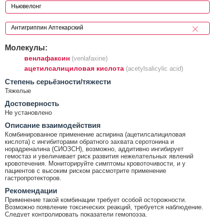
Молекулы:
венлафаксин
(venlafaxine)
ацетилсалициловая кислота
(acetylsalicylic acid)
Cтепень серьёзности/тяжести
Тяжелые
Достоверность
Не установлено
Описание взаимодействия
Комбинированное применение аспирина (ацетилсалициловая
кислота) с ингибиторами обратного захвата серотонина и
норадреналина (СИОЗСН), возможно, аддитивно ингибирует
гемостаз и увеличивает риск развития нежелательных явлений
кровотечения. Мониторируйте симптомы кровоточивости, и у
пациентов с высоким риском рассмотрите применение
гастропротекторов.
Рекомендации
Применение такой комбинации требует особой осторожности.
Возможно появление токсических реакций, требуется наблюдение.
Следует контролировать показатели гемопоэза.