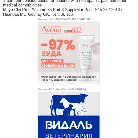
Treatment considerations for patients with neuropathic pain and other
medical comorbidities
Mayo Clin Proc /Volume:85 Part:3 Suppl/Mar Page:S15-25 / 2010 /
Haanpää ML, Gourlay GK, Kent JL et al
Реклама. ООО «ПЬЕР ФАБР», ИНН: 770
4719490
Реклама. АО "Видаль Рус", ИНН 772
8043605