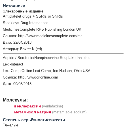
Источники
Электронные издание
Antiplatelet drugs + SSRIs or SNRIs
Stockleys Drug Interactions
MedicinesComplete RPS Publishing London UK
Ссылка: http://www.medicinescomplete.com/mc
Дата: 22/04/2013
Автор(ы): Baxter K (ed)
Aspirin / Serotonin/Norepinephrine Reuptake Inhibitors
Lexi-Interact
Lexi-Comp Online Lexi-Comp, Inc Hudson, Ohio USA
Ссылка: http://www.crlonline.com
Дата: 09/05/2013
Молекулы:
венлафаксин
(venlafaxine)
метамизол натрия
(metamizole sodium)
Cтепень серьёзности/тяжести
Тяжелые