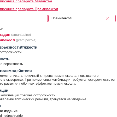
писания препарата Мидантан
писания препарата Прамипексол
ы:
тадин
(amantadine)
ипексол
(pramipexole)
ерьёзности/тяжести
осторожности
ность
я вероятность
 взаимодействия
ожет снижать почечный клиренс прамипексола, повышая его
ю в сыворотке. При применении комбинации требуется осторожность из-
го развития побочных эффектов прамипексола.
ации
комбинации требует осторожности.
явление токсических реакций, требуется наблюдение.
и
е издание
dihydrochloride