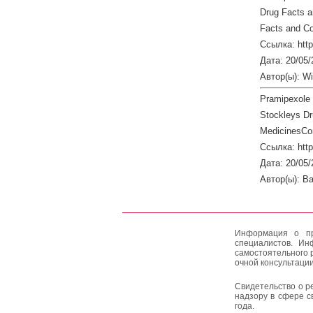
Drug Facts 
Facts and Co
Ссылка: http
Дата: 20/05/
Автор(ы): W
Pramipexole +
Stockleys Dr
MedicinesCo
Ссылка: htt
Дата: 20/05/
Автор(ы): Ba
Информация о пр
специалистов. Ин
самостоятельного 
очной консультации
Свидетельство о р
надзору в сфере с
года.