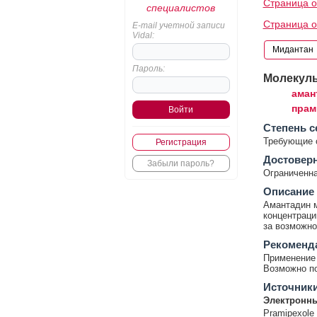
Страница о
специалистов
Страница о
E-mail учетной записи
Vidal:
Пароль:
Молекул
аман
прам
Cтепень с
Требующие 
Регистрация
Достовер
Забыли пароль?
Ограниченна
Описание
Амантадин м
концентраци
за возможно
Рекоменд
Применение 
Возможно по
Источник
Электронны
Pramipexole 