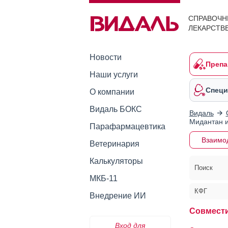
СПРАВОЧН
ЛЕКАРСТВ
Новости
Препа
Наши услуги
Специ
О компании
Видаль БОКС
Видаль
Мидантан 
Парафармацевтика
Взаимо
Ветеринария
Калькуляторы
Поиск
МКБ-11
КФГ
Внедрение ИИ
Совмести
Вход для