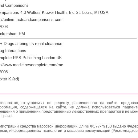
and Comparisons
mparisons 4.0 Wolters Kluwer Health, Inc St. Louis, MI USA
://online.factsandcomparisons.com
2008
ickersham RM
 Drugs altering its renal clearance
ug Interactions
mplete RPS Publishing London UK
p://www.medicinescomplete.com/mc
2008
xter K (ed)
епаратах, отпускаемых по рецепту, размещенная на сайте, предназн
формация, содержащаяся на сайте, не должна использоваться пациен
решения о применении представленных лекарственных препаратов и не мож
 врача.
егистрации средства массовой информации Эл № ФС77-79153 выдано Федер
вязи, информационных технологий и массовых коммуникаций (Роскомнадзор