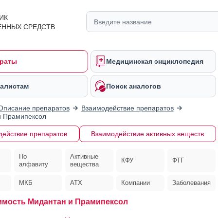
ИК
ЕННЫХ СРЕДСТВ
раты
Медицинская энциклопедия
алистам
Поиск аналогов
Описание препаратов
Взаимодействие препаратов
и Прамипексол
действие препаратов
Взаимодействие активных веществ
По
Активные
КФУ
ФТГ
алфавиту
вещества
МКБ
АТХ
Компании
Заболевания
мость Мидантан и Прамипексол