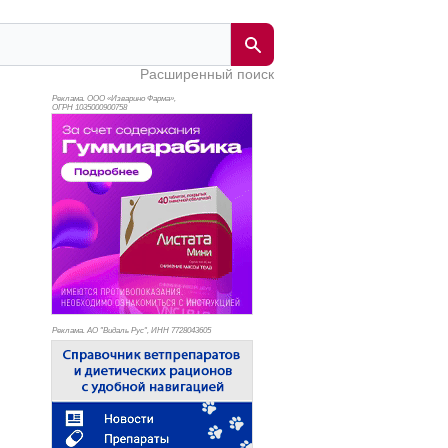
Расширенный поиск
Реклама. ООО «Изварино Фарма»,
ОГРН 103
5000900758
Реклама. АО "Видаль Рус", ИНН 772
8043605