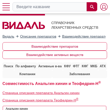
СПРАВОЧНИК
ЛЕКАРСТВЕННЫХ СРЕДСТВ
Видаль
Описание препаратов
Взаимодействие препаратов
Взаимодействие препаратов
Взаимодействие активных веществ
Поиск
По алфавиту
Активные в-ва
КФУ
ФТГ
КФГ
МКБ
АТХ
Компании
Заболевания
®
Совместимость Анальгин-хинин и Теофедрин-Н
Страница описания препарата Анальгин-хинин
®
Страница описания препарата Теофедрин-Н