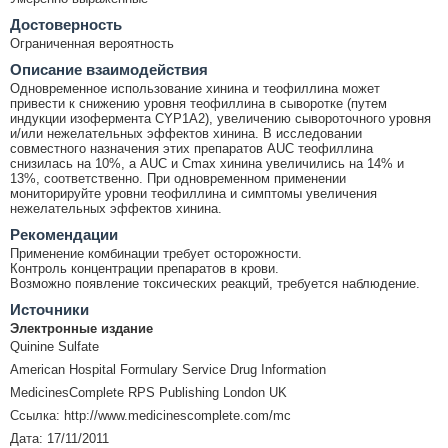
Достоверность
Ограниченная вероятность
Описание взаимодействия
Одновременное использование хинина и теофиллина может
привести к снижению уровня теофиллина в сыворотке (путем
индукции изофермента CYP1A2), увеличению сывороточного уровня
и/или нежелательных эффектов хинина. В исследовании
совместного назначения этих препаратов AUC теофиллина
снизилась на 10%, а AUC и Cmax хинина увеличились на 14% и
13%, соответственно. При одновременном применении
мониторируйте уровни теофиллина и симптомы увеличения
нежелательных эффектов хинина.
Рекомендации
Применение комбинации требует осторожности.
Контроль концентрации препаратов в крови.
Возможно появление токсических реакций, требуется наблюдение.
Источники
Электронные издание
Quinine Sulfate
American Hospital Formulary Service Drug Information
MedicinesComplete RPS Publishing London UK
Ссылка: http://www.medicinescomplete.com/mc
Дата: 17/11/2011