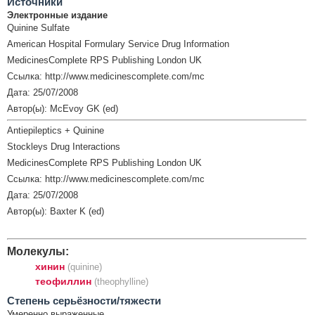
Источники
Электронные издание
Quinine Sulfate
American Hospital Formulary Service Drug Information
MedicinesComplete RPS Publishing London UK
Ссылка: http://www.medicinescomplete.com/mc
Дата: 25/07/2008
Автор(ы): McEvoy GK (ed)
Antiepileptics + Quinine
Stockleys Drug Interactions
MedicinesComplete RPS Publishing London UK
Ссылка: http://www.medicinescomplete.com/mc
Дата: 25/07/2008
Автор(ы): Baxter K (ed)
Молекулы:
хинин
(quinine)
теофиллин
(theophylline)
Cтепень серьёзности/тяжести
Умеренно выраженные