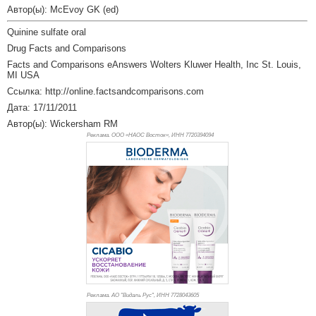
Автор(ы): McEvoy GK (ed)
Quinine sulfate oral
Drug Facts and Comparisons
Facts and Comparisons eAnswers Wolters Kluwer Health, Inc St. Louis,
MI USA
Ссылка: http://online.factsandcomparisons.com
Дата: 17/11/2011
Автор(ы): Wickersham RM
Реклама. ООО «НАОС Восток», ИНН 772
0394094
Реклама. АО "Видаль Рус", ИНН 772
8043605