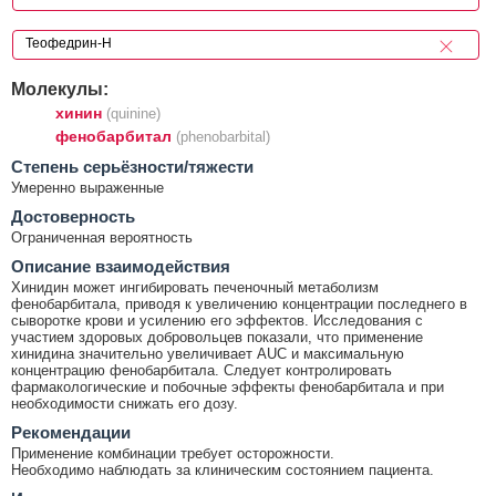
Молекулы:
хинин
(quinine)
фенобарбитал
(phenobarbital)
Cтепень серьёзности/тяжести
Умеренно выраженные
Достоверность
Ограниченная вероятность
Описание взаимодействия
Хинидин может ингибировать печеночный метаболизм
фенобарбитала, приводя к увеличению концентрации последнего в
сыворотке крови и усилению его эффектов. Исследования с
участием здоровых добровольцев показали, что применение
хинидина значительно увеличивает AUC и максимальную
концентрацию фенобарбитала. Следует контролировать
фармакологические и побочные эффекты фенобарбитала и при
необходимости снижать его дозу.
Рекомендации
Применение комбинации требует осторожности.
Необходимо наблюдать за клиническим состоянием пациента.