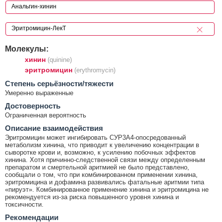
Молекулы:
хинин
(quinine)
эритромицин
(erythromycin)
Cтепень серьёзности/тяжести
Умеренно выраженные
Достоверность
Ограниченная вероятность
Описание взаимодействия
Эритромицин может ингибировать СУР3А4-опосредованный
метаболизм хинина, что приводит к увеличению концентрации в
сыворотке крови и, возможно, к усилению побочных эффектов
хинина. Хотя причинно-следственной связи между определенным
препаратом и смертельной аритмией не было представлено,
сообщали о том, что при комбинированном применении хинина,
эритромицина и дофамина развивались фатальные аритмии типа
«пируэт». Комбинированное применение хинина и эритромицина не
рекомендуется из-за риска повышенного уровня хинина и
токсичности.
Рекомендации