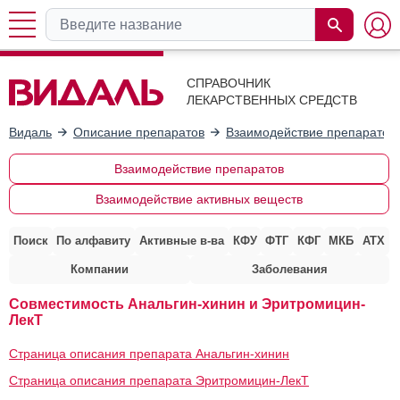
СПРАВОЧНИК
ЛЕКАРСТВЕННЫХ СРЕДСТВ
Видаль
Описание препаратов
Взаимодействие препаратов
Взаимодействие препаратов
Взаимодействие активных веществ
Поиск
По алфавиту
Активные в-ва
КФУ
ФТГ
КФГ
МКБ
АТХ
Компании
Заболевания
Совместимость Анальгин-хинин и Эритромицин-
ЛекТ
Страница описания препарата Анальгин-хинин
Страница описания препарата Эритромицин-ЛекТ