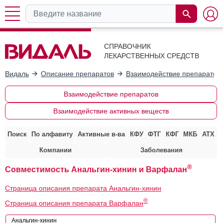
СПРАВОЧНИК
ЛЕКАРСТВЕННЫХ СРЕДСТВ
Видаль
Описание препаратов
Взаимодействие препаратов
Взаимодействие препаратов
Взаимодействие активных веществ
Поиск
По алфавиту
Активные в-ва
КФУ
ФТГ
КФГ
МКБ
АТХ
Компании
Заболевания
®
Совместимость Анальгин-хинин и Варфалан
Страница описания препарата Анальгин-хинин
®
Страница описания препарата Варфалан