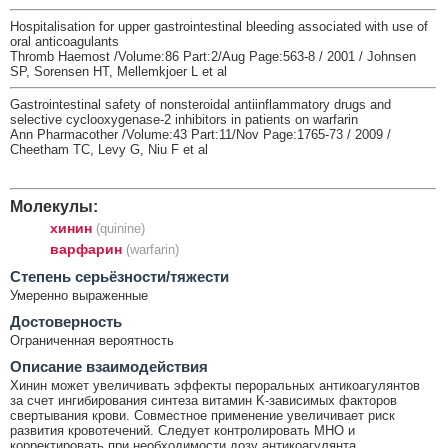
Hospitalisation for upper gastrointestinal bleeding associated with use of
oral anticoagulants
Thromb Haemost /Volume:86 Part:2/Aug Page:563-8 / 2001 / Johnsen
SP, Sorensen HT, Mellemkjoer L et al
Gastrointestinal safety of nonsteroidal antiinflammatory drugs and
selective cyclooxygenase-2 inhibitors in patients on warfarin
Ann Pharmacother /Volume:43 Part:11/Nov Page:1765-73 / 2009 /
Cheetham TC, Levy G, Niu F et al
Молекулы:
хинин
(quinine)
варфарин
(warfarin)
Cтепень серьёзности/тяжести
Умеренно выраженные
Достоверность
Ограниченная вероятность
Описание взаимодействия
Хинин может увеличивать эффекты пероральных антикоагулянтов
за счет ингибирования синтеза витамин K-зависимых факторов
свертывания крови. Совместное применение увеличивает риск
развития кровотечений. Следует контролировать МНО и
корректировать при необходимости дозу антикоагулянта.