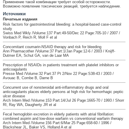
Применение такой комбинации требует особой осторожности.
Возможно появление токсических реакций, требуется наблюдение.
Источники
Печатные издания
Risk factors for gastrointestinal bleeding: a hospital-based case-control
study
Swiss Med Wkly /Volume:137 Part:49-50/Dec 22 Page:705-10 / 2007 /
Vonbach P, Reich R, Moll F et al
Concomitant coumarin-NSAID therapy and risk for bleeding
Ann Pharmacother /Volume:37 Part:1/Jan Page:12-6 / 2003 / Knijff-
Dutmer EA, Schut GA, van de Laar MA
Prescription of NSAIDs in patients treatment with platelet inhibitors or
anticoagulants
Presse Med /Volume:32 Part:37 Pt 2/Nov 22 Page:S38-43 / 2003 /
Avouac B, Combe B, Darne B
Concurrent use of nonsteroidal anti-inflammatory drugs and oral
anticoagulants places elderly persons at high risk for hemorrhagic peptic
ulcer disease
Arch Intern Med /Volume:153 Part:14/Jul 26 Page:1665-70 / 1993 / Shorr
RI, Ray WA, Daugherty JR et al
Fecal hemoglobin excretion in elderly patients with atrial fibrillation:
combined aspirin and low-dose warfarin vs conventional warfarin therapy
Arch Intern Med /Volume:156 Part:6/Mar 25 Page:658-60 / 1996 /
Blackshear JL, Baker VS, Holland A et al