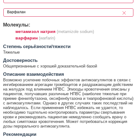
Молекулы:
метамизол натрия
(metamizole sodium)
варфарин
(warfarin)
Cтепень серьёзности/тяжести
Тяжелые
Достоверность
Общепризнанные с хорошей доказательной базой
Описание взаимодействия
Возможно усиление побочных эффектов антикоагулянтов в связи с
ингибированием агрегации тромбоцитов и раздражающим действием
на желудок под влиянием НПВС. Эпизоды кровотечения описаны у
пациентов, получавших различные НПВС (наиболее тяжелые при
приеме фенилбутазона, оксифенбутазона и тиапрофеновой кислоты)
с антикоагулянтами. Однако в других случаях таких последствий не
наблюдалось. Если применения НПВС избежать не удается, то
необходимо тщательно контролировать параметры свертывания
крови и рекомендовать пациентам немедленно сообщать врачу о
любых симптомах кровотечения. Может потребоваться коррекция
дозы перорального антикоагулянта.
Рекомендации