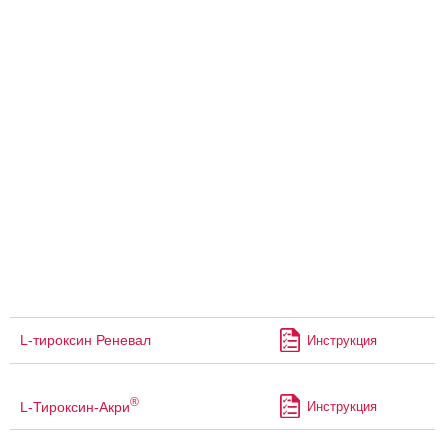
L-тироксин Реневал
Инструкция
®
L-Тироксин-Акри
Инструкция