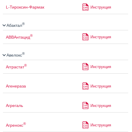
L-Тироксин-Фармак
Инструкция
®
Абактал
®
АВВАнтацид
Инструкция
®
Авелокс
®
Агграстат
Инструкция
Агенераза
Инструкция
Агрегаль
Инструкция
®
Агренокс
Инструкция