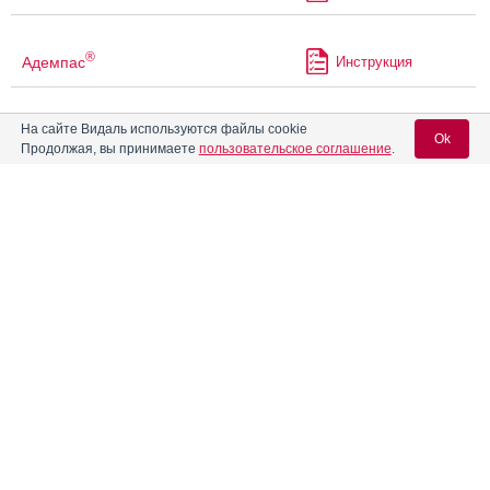
®
Адемпас
Инструкция
На сайте Видаль используются файлы cookie
®
АджиФлюкс
Инструкция
Ok
Продолжая, вы принимаете
пользовательское соглашение
.
Адолор
Инструкция
Вход для специалистов
E-mail учетной записи Vidal:
®
Адуцил
Инструкция
Пароль:
Айронгард
Инструкция
Айрондекст
Инструкция