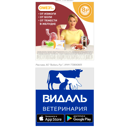
ИНН: 770
7321227
Реклама. АО "Видаль Рус", ИНН 772
8043605