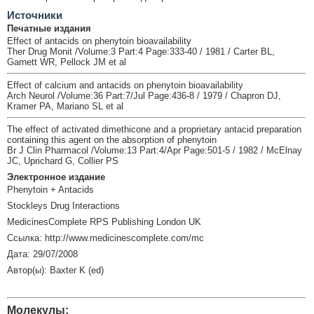
Источники
Печатные издания
Effect of antacids on phenytoin bioavailability
Ther Drug Monit /Volume:3 Part:4 Page:333-40 / 1981 / Carter BL,
Garnett WR, Pellock JM et al
Effect of calcium and antacids on phenytoin bioavailability
Arch Neurol /Volume:36 Part:7/Jul Page:436-8 / 1979 / Chapron DJ,
Kramer PA, Mariano SL et al
The effect of activated dimethicone and a proprietary antacid preparation
containing this agent on the absorption of phenytoin
Br J Clin Pharmacol /Volume:13 Part:4/Apr Page:501-5 / 1982 / McElnay
JC, Uprichard G, Collier PS
Электронное издание
Phenytoin + Antacids
Stockleys Drug Interactions
MedicinesComplete RPS Publishing London UK
Ссылка: http://www.medicinescomplete.com/mc
Дата: 29/07/2008
Автор(ы): Baxter K (ed)
Молекулы: