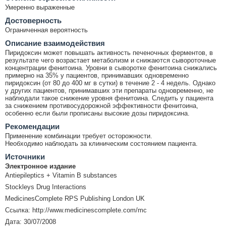
Умеренно выраженные
Достоверность
Ограниченная вероятность
Описание взаимодействия
Пиридоксин может повышать активность печеночных ферментов, в
результате чего возрастает метаболизм и снижаются сывороточные
концентрации фенитоина. Уровни в сыворотке фенитоина снижались
примерно на 35% у пациентов, принимавших одновременно
пиридоксин (от 80 до 400 мг в сутки) в течение 2 - 4 недель. Однако
у других пациентов, принимавших эти препараты одновременно, не
наблюдали такое снижение уровня фенитоина. Следить у пациента
за снижением противосудорожной эффективности фенитоина,
особенно если были прописаны высокие дозы пиридоксина.
Рекомендации
Применение комбинации требует осторожности.
Необходимо наблюдать за клиническим состоянием пациента.
Источники
Электронное издание
Antiepileptics + Vitamin B substances
Stockleys Drug Interactions
MedicinesComplete RPS Publishing London UK
Ссылка: http://www.medicinescomplete.com/mc
Дата: 30/07/2008