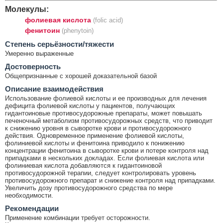
Молекулы:
фолиевая кислота
(folic acid)
фенитоин
(phenytoin)
Cтепень серьёзности/тяжести
Умеренно выраженные
Достоверность
Общепризнанные с хорошей доказательной базой
Описание взаимодействия
Использование фолиевой кислоты и ее производных для лечения
дефицита фолиевой кислоты у пациентов, получающих
гидантоиновые противосудорожные препараты, может повышать
печеночный метаболизм противосудорожных средств, что приводит
к снижению уровня в сыворотке крови и противосудорожного
действия. Одновременное применение фолиевой кислоты,
фолиниевой кислоты и фенитоина приводило к понижению
концентрации фенитоина в сыворотке крови и потере контроля над
припадками в нескольких докладах. Если фолиевая кислота или
фолиниевая кислота добавляются к гидантоиновой
противосудорожной терапии, следует контролировать уровень
противосудорожного препарат и снижение контроля над припадками.
Увеличить дозу противосудорожного средства по мере
необходимости.
Рекомендации
Применение комбинации требует осторожности.