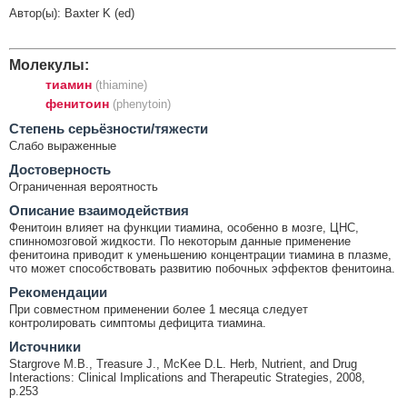
Автор(ы): Baxter K (ed)
Молекулы:
тиамин
(thiamine)
фенитоин
(phenytoin)
Cтепень серьёзности/тяжести
Слабо выраженные
Достоверность
Ограниченная вероятность
Описание взаимодействия
Фенитоин влияет на функции тиамина, особенно в мозге, ЦНС,
спинномозговой жидкости. По некоторым данные применение
фенитоина приводит к уменьшению концентрации тиамина в плазме,
что может способствовать развитию побочных эффектов фенитоина.
Рекомендации
При совместном применении более 1 месяца следует
контролировать симптомы дефицита тиамина.
Источники
Stargrove M.B., Treasure J., McKee D.L. Herb, Nutrient, and Drug
Interactions: Clinical Implications and Therapeutic Strategies, 2008,
p.253