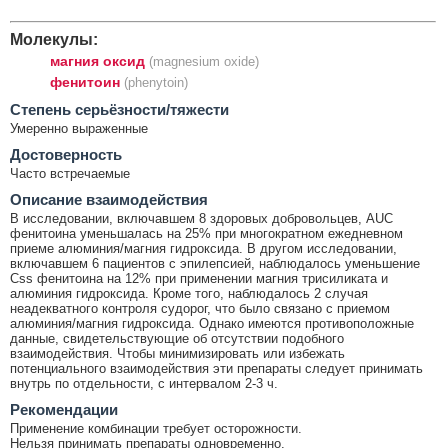
Молекулы:
магния оксид
(magnesium oxide)
фенитоин
(phenytoin)
Cтепень серьёзности/тяжести
Умеренно выраженные
Достоверность
Часто встречаемые
Описание взаимодействия
В исследовании, включавшем 8 здоровых добровольцев, AUC
фенитоина уменьшалась на 25% при многократном ежедневном
приеме алюминия/магния гидроксида. В другом исследовании,
включавшем 6 пациентов с эпилепсией, наблюдалось уменьшение
Css фенитоина на 12% при применении магния трисиликата и
алюминия гидроксида. Кроме того, наблюдалось 2 случая
неадекватного контроля судорог, что было связано с приемом
алюминия/магния гидроксида. Однако имеются противоположные
данные, свидетельствующие об отсутствии подобного
взаимодействия. Чтобы минимизировать или избежать
потенциального взаимодействия эти препараты следует принимать
внутрь по отдельности, с интервалом 2-3 ч.
Рекомендации
Применение комбинации требует осторожности.
Нельзя принимать препараты одновременно.