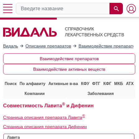
СПРАВОЧНИК
ЛЕКАРСТВЕННЫХ СРЕДСТВ
Видаль
Описание препаратов
Взаимодействие препаратов
Взаимодействие препаратов
Взаимодействие активных веществ
Поиск
По алфавиту
Активные в-ва
КФУ
ФТГ
КФГ
МКБ
АТХ
Компании
Заболевания
®
Совместимость Лавита
и Дифенин
®
Страница описания препарата Лавита
Страница описания препарата Дифенин