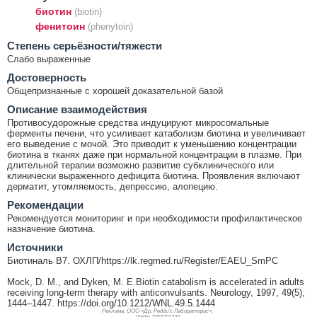
биотин
(biotin)
фенитоин
(phenytoin)
Cтепень серьёзности/тяжести
Слабо выраженные
Достоверность
Общепризнанные с хорошей доказательной базой
Описание взаимодействия
Противосудорожные средства индуцируют микросомальные
ферменты печени, что усиливает катаболизм биотина и увеличивает
его выведение с мочой. Это приводит к уменьшению концентрации
биотина в тканях даже при нормальной концентрации в плазме. При
длительной терапии возможно развитие субклинического или
клинически выраженного дефицита биотина. Проявления включают
дерматит, утомляемость, депрессию, алопецию.
Рекомендации
Рекомендуется мониторинг и при необходимости профилактическое
назначение биотина.
Источники
Биотиналь B7. ОХЛП/https://lk.regmed.ru/Register/EAEU_SmPC
Mock, D. M., and Dyken, M. E.Biotin catabolism is accelerated in adults
receiving long-term therapy with anticonvulsants. Neurology, 1997, 49(5),
1444–1447. https://doi.org/10.1212/WNL.49.5.1444
Реклама. ООО «Др. Редди’с Лабораторис»,