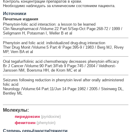
Контроль концентрации препаратов в крови.
Необходимо наблюдать за клиническим состоянием пациента.
Источники
Печатные издания
Phenytoin-folic acid interaction: a lesson to be learned
Clin Neuropharmacol /Volume:22 Part:5/Sep-Oct Page:268-72 / 1999 /
Seligmann H, Potasman I, Weller B et al
Phenytoin and folic acid: individualized drug-drug interaction
Ther Drug Monit /Volume:5 Part:4/ Page:395-9 / 1983 / Berg MJ, Rivey
MP, Vern BA et al
Oral tegafur/folinic acid chemotherapy decreases phenytoin efficacy
Br J Cancer /Volume:90 Part:3/Feb 9 Page:745 / 2004 / Veldhorst-
Janssen NM, Boersma HH, de Krom MC et al
Seizures following reduction in phenytoin level after orally administered
folic acid
Neurology /Volume:64 Part:11/Jun 14 Page:1982 / 2005 / Steinweg DL,
Bentley ML
Молекулы:
пиридоксин
(pyridoxine)
фенитоин
(phenytoin)
Cтепень серьёзности/тяжести