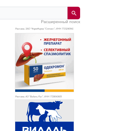
Расширенный поиск
Реклама. ЗАО "ФармФирма "Сотекс", ИНН 771
5240941
Реклама. АО "Видаль Рус", ИНН 772
8043605