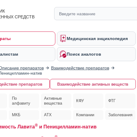
ИК
ЕННЫХ СРЕДСТВ
раты
Медицинская энциклопедия
алистам
Поиск аналогов
Описание препаратов
Взаимодействие препаратов
Пеницилламин-натив
действие препаратов
Взаимодействие активных веществ
По
Активные
КФУ
ФТГ
алфавиту
вещества
МКБ
АТХ
Компании
Заболевания
®
мость Лавита
и Пеницилламин-натив
®