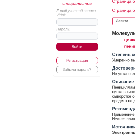
Страница о
специалистов
Страница о
E-mail учетной записи
Vidal:
Пароль:
Молекул
цинк
пени
Cтепень с
Умеренно в
Регистрация
Достовер
Забыли пароль?
Не установл
Описание
Пенициллами
цинка в киш
сыворотке о
средств на 
Рекоменд
Применение 
Нельзя прин
Источник
Электронны