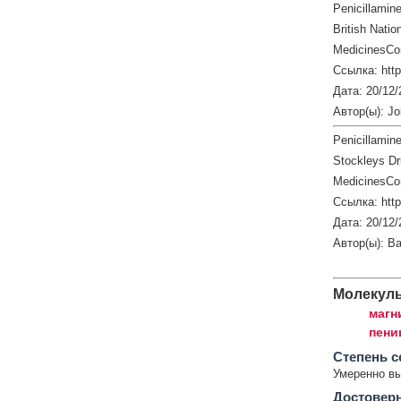
Penicillamin
British Natio
MedicinesCo
Ссылка: htt
Дата: 20/12/
Автор(ы): Jo
Penicillamine
Stockleys Dr
MedicinesCo
Ссылка: htt
Дата: 20/12/
Автор(ы): Ba
Молекул
магн
пени
Cтепень с
Умеренно в
Достовер