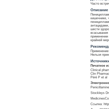
Часто встр
Описание
Пенициллами
кишечнике, 
пенициллами
антацидами,
шести здоро
всасывания 
применении 
крайней мер
Рекоменд
Применение 
Нельзя прин
Источник
Печатное и
Clinical phar
Clin Pharmac
Péré P et al
Электронно
Penicillamin
Stockleys Dr
MedicinesCo
Ссылка: htt