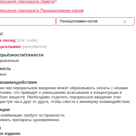
писания препарата Лавита
писания препарата Пеницилламин-натив
ы:
а оксид
(zinc oxide)
цилламин
(penicillamine)
ерьёзности/тяжести
ыраженные
ность
ено
 взаимодействия
н при пероральном введении может образовывать хелаты с ионами
ечнике, что приводит к уменьшению всасывания и концентрации в
боих веществ. Необходимо отделить пероральное введение этих
два-три часа друг от друга, чтобы свести к минимуму взаимодействие.
ации
комбинации требует осторожности.
имать препараты одновременно.
и
е издание