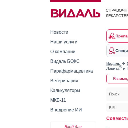
СПРАВОЧН
ЛЕКАРСТВ
Новости
Препа
Наши услуги
Специ
О компании
Видаль БОКС
Видаль
®
Лавита
и 
Парафармацевтика
Взаимо
Ветеринария
Калькуляторы
Поиск
МКБ-11
КФГ
Внедрение ИИ
Совмести
Вход для