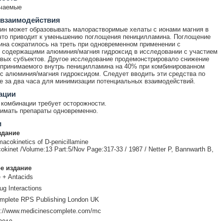
ечаемые
 взаимодействия
н может образовывать малорастворимые хелаты с ионами магния в
что приводит к уменьшению поглощения пеницилламина. Поглощение
на сократилось на треть при одновременном применении с
 содержащими алюминия/магния гидроксид в исследовании с участием
вых субъектов. Другое исследование продемонстрировало снижение
принимаемого внутрь пеницилламина на 40% при комбинированном
с алюминия/магния гидроксидом. Следует вводить эти средства по
е за два часа для минимизации потенциальных взаимодействий.
ации
комбинации требует осторожности.
имать препараты одновременно.
и
здание
macokinetics of D-penicillamine
okinet /Volume:13 Part:5/Nov Page:317-33 / 1987 / Netter P, Bannwarth B,
е издание
e + Antacids
ug Interactions
mplete RPS Publishing London UK
p://www.medicinescomplete.com/mc