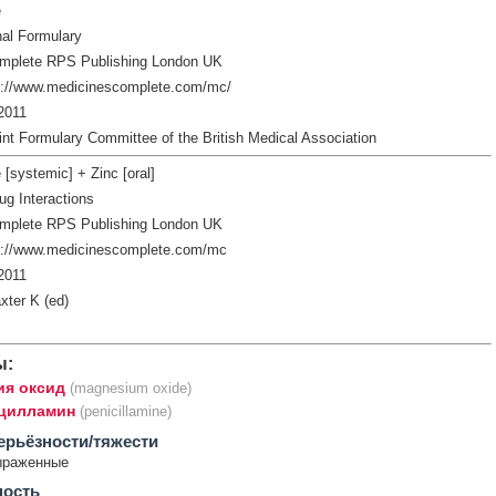
e
nal Formulary
mplete RPS Publishing London UK
p://www.medicinescomplete.com/mc/
2011
int Formulary Committee of the British Medical Association
 [systemic] + Zinc [oral]
ug Interactions
mplete RPS Publishing London UK
p://www.medicinescomplete.com/mc
2011
xter K (ed)
ы:
ия оксид
(magnesium oxide)
цилламин
(penicillamine)
ерьёзности/тяжести
ыраженные
ность