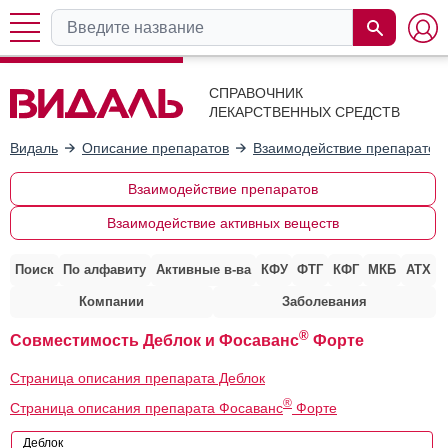
СПРАВОЧНИК
ЛЕКАРСТВЕННЫХ СРЕДСТВ
Видаль
Описание препаратов
Взаимодействие препаратов
Взаимодействие препаратов
Взаимодействие активных веществ
Поиск
По алфавиту
Активные в-ва
КФУ
ФТГ
КФГ
МКБ
АТХ
Компании
Заболевания
®
Совместимость Деблок и Фосаванс
Форте
Страница описания препарата Деблок
®
Страница описания препарата Фосаванс
Форте