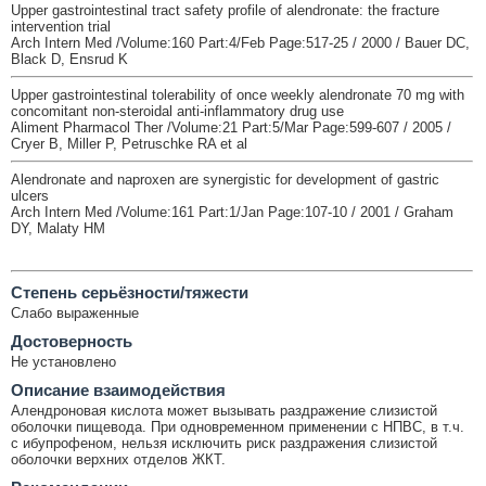
Upper gastrointestinal tract safety profile of alendronate: the fracture
intervention trial
Arch Intern Med /Volume:160 Part:4/Feb Page:517-25 / 2000 / Bauer DC,
Black D, Ensrud K
Upper gastrointestinal tolerability of once weekly alendronate 70 mg with
concomitant non-steroidal anti-inflammatory drug use
Aliment Pharmacol Ther /Volume:21 Part:5/Mar Page:599-607 / 2005 /
Cryer B, Miller P, Petruschke RA et al
Alendronate and naproxen are synergistic for development of gastric
ulcers
Arch Intern Med /Volume:161 Part:1/Jan Page:107-10 / 2001 / Graham
DY, Malaty HM
Cтепень серьёзности/тяжести
Слабо выраженные
Достоверность
Не установлено
Описание взаимодействия
Алендроновая кислота может вызывать раздражение слизистой
оболочки пищевода. При одновременном применении с НПВС, в т.ч.
с ибупрофеном, нельзя исключить риск раздражения слизистой
оболочки верхних отделов ЖКТ.