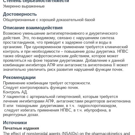
Cтепень серьёзности/тяжести
Умеренно выраженные
Достоверность
Общепризнанные с хорошей доказательной базой
Описание взаимодействия
Возможно уменьшение антигипертензивного и диуретического
действия. Это, по-видимому, связано с нарушением синтеза
простагландинов, что приводит к задержке солей и воды в
организме. При одновременном применении требуется клинический
контроль и при необходимости – повышение дозы диуретика. НПВС
также обладают нефротоксическим действием, которое может
проявляться на фоне терапии диуретиками. Добавление к данной
комбинации ингибитора АПФ или антагониста ангиотензина II может
значительно увеличить риск развития нарушений функции почек.
Рекомендации
Применение комбинации требует осторожности.
Следует контролировать функцию почек.
Контроль АД.
У пациентов с артериальной гипертензией, которым требуется
лечение ингибиторами АПФ, антагонистами рецепторов ангиотензина
II или тиазидными диуретиками, в т.ч. гидрохлоротиазидом,
следует избегать применения НПВС, в т.ч. ибупрофена, в
рецептурных дозах.
Источники
Печатные издания
The effect of nonsteroidal agents (NSAIDs) on the pharmacokinetics and