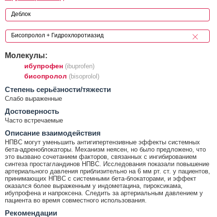
Молекулы:
ибупрофен
(ibuprofen)
бисопролол
(bisoprolol)
Cтепень серьёзности/тяжести
Слабо выраженные
Достоверность
Часто встречаемые
Описание взаимодействия
НПВС могут уменьшить антигипертензивные эффекты системных
бета-адреноблокаторы. Механизм неясен, но было предложено, что
это вызвано сочетанием факторов, связанных с ингибированием
синтеза простагландинов НПВС. Исследования показали повышение
артериального давления приблизительно на 6 мм рт. ст. у пациентов,
принимающих НПВС с системными бета-блокаторами, и эффект
оказался более выраженным у индометацина, пироксикама,
ибупрофена и напроксена. Следить за артериальным давлением у
пациента во время совместного использования.
Рекомендации