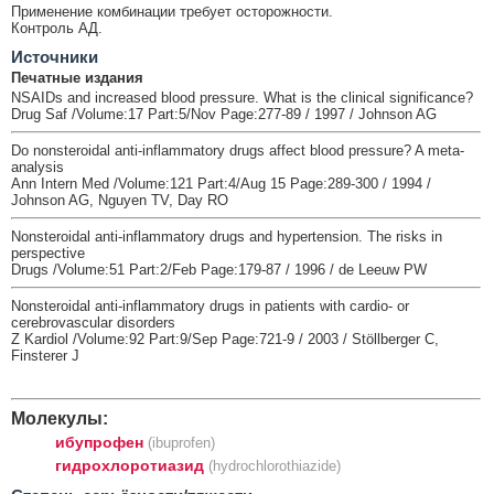
Применение комбинации требует осторожности.
Контроль АД.
Источники
Печатные издания
NSAIDs and increased blood pressure. What is the clinical significance?
Drug Saf /Volume:17 Part:5/Nov Page:277-89 / 1997 / Johnson AG
Do nonsteroidal anti-inflammatory drugs affect blood pressure? A meta-
analysis
Ann Intern Med /Volume:121 Part:4/Aug 15 Page:289-300 / 1994 /
Johnson AG, Nguyen TV, Day RO
Nonsteroidal anti-inflammatory drugs and hypertension. The risks in
perspective
Drugs /Volume:51 Part:2/Feb Page:179-87 / 1996 / de Leeuw PW
Nonsteroidal anti-inflammatory drugs in patients with cardio- or
cerebrovascular disorders
Z Kardiol /Volume:92 Part:9/Sep Page:721-9 / 2003 / Stöllberger C,
Finsterer J
Молекулы:
ибупрофен
(ibuprofen)
гидрохлоротиазид
(hydrochlorothiazide)