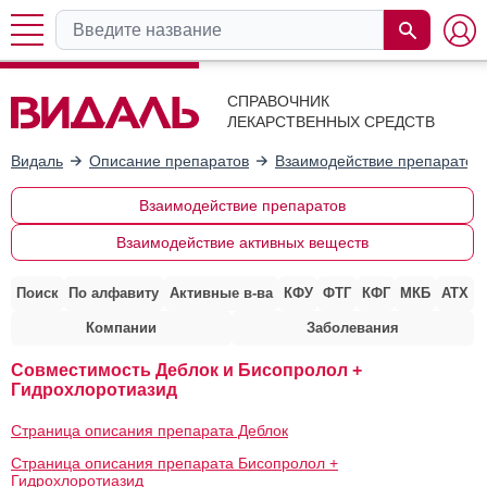
СПРАВОЧНИК
ЛЕКАРСТВЕННЫХ СРЕДСТВ
Видаль
Описание препаратов
Взаимодействие препаратов
Взаимодействие препаратов
Взаимодействие активных веществ
Поиск
По алфавиту
Активные в-ва
КФУ
ФТГ
КФГ
МКБ
АТХ
Компании
Заболевания
Совместимость Деблок и Бисопролол +
Гидрохлоротиазид
Страница описания препарата Деблок
Страница описания препарата Бисопролол +
Гидрохлоротиазид