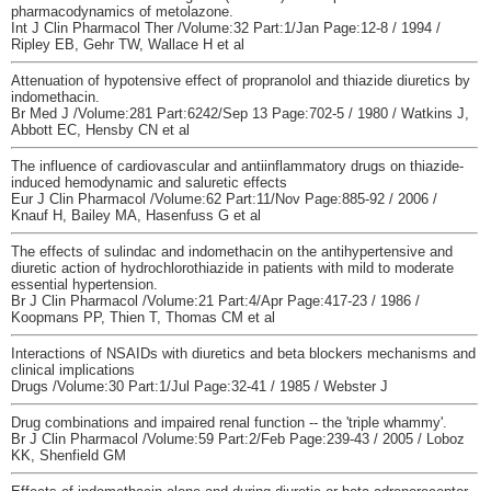
pharmacodynamics of metolazone.
Int J Clin Pharmacol Ther /Volume:32 Part:1/Jan Page:12-8 / 1994 /
Ripley EB, Gehr TW, Wallace H et al
Attenuation of hypotensive effect of propranolol and thiazide diuretics by
indomethacin.
Br Med J /Volume:281 Part:6242/Sep 13 Page:702-5 / 1980 / Watkins J,
Abbott EC, Hensby CN et al
The influence of cardiovascular and antiinflammatory drugs on thiazide-
induced hemodynamic and saluretic effects
Eur J Clin Pharmacol /Volume:62 Part:11/Nov Page:885-92 / 2006 /
Knauf H, Bailey MA, Hasenfuss G et al
The effects of sulindac and indomethacin on the antihypertensive and
diuretic action of hydrochlorothiazide in patients with mild to moderate
essential hypertension.
Br J Clin Pharmacol /Volume:21 Part:4/Apr Page:417-23 / 1986 /
Koopmans PP, Thien T, Thomas CM et al
Interactions of NSAIDs with diuretics and beta blockers mechanisms and
clinical implications
Drugs /Volume:30 Part:1/Jul Page:32-41 / 1985 / Webster J
Drug combinations and impaired renal function -- the 'triple whammy'.
Br J Clin Pharmacol /Volume:59 Part:2/Feb Page:239-43 / 2005 / Loboz
KK, Shenfield GM