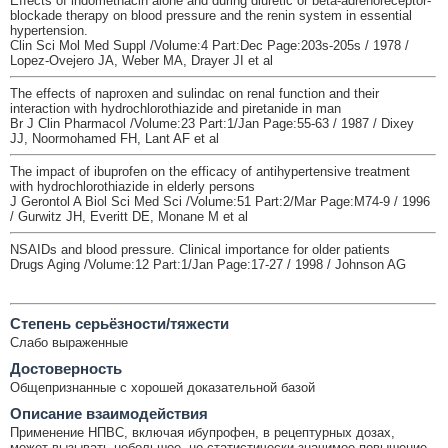
Effects of indomethacin alone and during diuretic or beta-adrenoreceptor-
blockade therapy on blood pressure and the renin system in essential
hypertension.
Clin Sci Mol Med Suppl /Volume:4 Part:Dec Page:203s-205s / 1978 /
Lopez-Ovejero JA, Weber MA, Drayer JI et al
The effects of naproxen and sulindac on renal function and their
interaction with hydrochlorothiazide and piretanide in man
Br J Clin Pharmacol /Volume:23 Part:1/Jan Page:55-63 / 1987 / Dixey
JJ, Noormohamed FH, Lant AF et al
The impact of ibuprofen on the efficacy of antihypertensive treatment
with hydrochlorothiazide in elderly persons
J Gerontol A Biol Sci Med Sci /Volume:51 Part:2/Mar Page:M74-9 / 1996
/ Gurwitz JH, Everitt DE, Monane M et al
NSAIDs and blood pressure. Clinical importance for older patients
Drugs Aging /Volume:12 Part:1/Jan Page:17-27 / 1998 / Johnson AG
Cтепень серьёзности/тяжести
Слабо выраженные
Достоверность
Общепризнанные с хорошей доказательной базой
Описание взаимодействия
Применение НПВС, включая ибупрофен, в рецептурных дозах,
может вызывать небольшое, но статистически значимое повышение