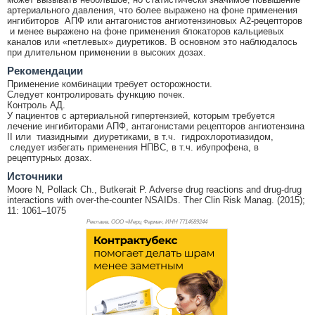
артериального давления, что более выражено на фоне применения
ингибиторов АПФ или антагонистов ангиотензиновых А2-рецепторов
и менее выражено на фоне применения блокаторов кальциевых
каналов или «петлевых» диуретиков. В основном это наблюдалось
при длительном применении в высоких дозах.
Рекомендации
Применение комбинации требует осторожности.
Следует контролировать функцию почек.
Контроль АД.
У пациентов с артериальной гипертензией, которым требуется
лечение ингибиторами АПФ, антагонистами рецепторов ангиотензина
II или тиазидными диуретиками, в т.ч. гидрохлоротиазидом,
следует избегать применения НПВС, в т.ч. ибупрофена, в
рецептурных дозах.
Источники
Moore N, Pollack Ch., Butkerait P. Adverse drug reactions and drug-drug
interactions with over-the-counter NSAIDs. Ther Clin Risk Manag. (2015);
11: 1061–1075
Реклама. ООО «Мерц Фарма», ИНН 771
4689244