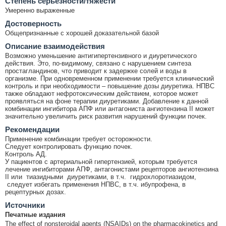
Cтепень серьёзности/тяжести
Умеренно выраженные
Достоверность
Общепризнанные с хорошей доказательной базой
Описание взаимодействия
Возможно уменьшение антигипертензивного и диуретического
действия. Это, по-видимому, связано с нарушением синтеза
простагландинов, что приводит к задержке солей и воды в
организме. При одновременном применении требуется клинический
контроль и при необходимости – повышение дозы диуретика. НПВС
также обладают нефротоксическим действием, которое может
проявляться на фоне терапии диуретиками. Добавление к данной
комбинации ингибитора АПФ или антагониста ангиотензина II может
значительно увеличить риск развития нарушений функции почек.
Рекомендации
Применение комбинации требует осторожности.
Следует контролировать функцию почек.
Контроль АД.
У пациентов с артериальной гипертензией, которым требуется
лечение ингибиторами АПФ, антагонистами рецепторов ангиотензина
II или тиазидными диуретиками, в т.ч. гидрохлоротиазидом,
следует избегать применения НПВС, в т.ч. ибупрофена, в
рецептурных дозах.
Источники
Печатные издания
The effect of nonsteroidal agents (NSAIDs) on the pharmacokinetics and