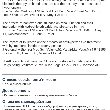
Effects of indomethacin alone and during diuretic or beta-adrenoreceptor-
blockade therapy on blood pressure and the renin system in essential
hypertension.
Clin Sci Mol Med Suppl /Volume:4 Part:Dec Page:203s-205s / 1978 /
Lopez-Ovejero JA, Weber MA, Drayer JI et al
The effects of naproxen and sulindac on renal function and their
interaction with hydrochlorothiazide and piretanide in man
Br J Clin Pharmacol /Volume:23 Part:1/Jan Page:55-63 / 1987 / Dixey
JJ, Noormohamed FH, Lant AF et al
The impact of ibuprofen on the efficacy of antihypertensive treatment
with hydrochlorothiazide in elderly persons
J Gerontol A Biol Sci Med Sci /Volume:51 Part:2/Mar Page:M74-9 / 1996
/ Gurwitz JH, Everitt DE, Monane M et al
NSAIDs and blood pressure. Clinical importance for older patients
Drugs Aging /Volume:12 Part:1/Jan Page:17-27 / 1998 / Johnson AG
Cтепень серьёзности/тяжести
Слабо выраженные
Достоверность
Общепризнанные с хорошей доказательной базой
Описание взаимодействия
Применение НПВС, включая ибупрофен, в рецептурных дозах,
может вызывать небольшое, но статистически значимое повышение