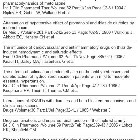
pharmacodynamics of metolazone.
Int J Clin Pharmacol Ther /Volume:32 Part:1/Jan Page:12-8 / 1994 /
Ripley EB, Gehr TW, Wallace H et al
Attenuation of hypotensive effect of propranolol and thiazide diuretics by
indomethacin.
Br Med J /Volume:281 Part:6242/Sep 13 Page:702-5 / 1980 / Watkins J,
Abbott EC, Hensby CN et al
The influence of cardiovascular and antiinflammatory drugs on thiazide-
induced hemodynamic and saluretic effects
Eur J Clin Pharmacol /Volume:62 Part:11/Nov Page:885-92 / 2006 /
Knauf H, Bailey MA, Hasenfuss G et al
The effects of sulindac and indomethacin on the antihypertensive and
diuretic action of hydrochlorothiazide in patients with mild to moderate
essential hypertension.
Br J Clin Pharmacol /Volume:21 Part:4/Apr Page:417-23 / 1986 /
Koopmans PP, Thien T, Thomas CM et al
Interactions of NSAIDs with diuretics and beta blockers mechanisms and
clinical implications
Drugs /Volume:30 Part:1/Jul Page:32-41 / 1985 / Webster J
Drug combinations and impaired renal function -- the 'triple whammy'.
Br J Clin Pharmacol /Volume:59 Part:2/Feb Page:239-43 / 2005 / Loboz
KK, Shenfield GM