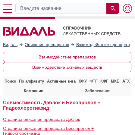
СПРАВОЧНИК
ЛЕКАРСТВЕННЫХ СРЕДСТВ
Видаль
Описание препаратов
Взаимодействие препаратов
Взаимодействие препаратов
Взаимодействие активных веществ
Поиск
По алфавиту
Активные в-ва
КФУ
ФТГ
КФГ
МКБ
АТХ
Компании
Заболевания
Совместимость Деблок и Бисопролол +
Гидрохлоротиазид
Страница описания препарата Деблок
Страница описания препарата Бисопролол +
Гидрохлоротиазид