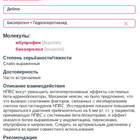
Молекулы:
ибупрофен
(ibuprofen)
бисопролол
(bisoprolol)
Cтепень серьёзности/тяжести
Слабо выраженные
Достоверность
Часто встречаемые
Описание взаимодействия
НПВС могут уменьшить антигипертензивные эффекты системных
бета-адреноблокаторы. Механизм неясен, но было предложено, что
это вызвано сочетанием факторов, связанных с ингибированием
синтеза простагландинов НПВС. Исследования показали повышение
артериального давления приблизительно на 6 мм рт. ст. у пациентов,
принимающих НПВС с системными бета-блокаторами, и эффект
оказался более выраженным у индометацина, пироксикама,
ибупрофена и напроксена. Следить за артериальным давлением у
пациента во время совместного использования.
Рекомендации