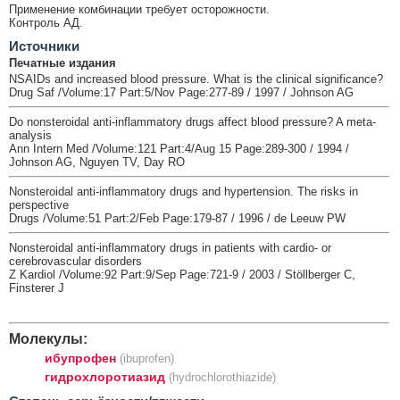
Применение комбинации требует осторожности.
Контроль АД.
Источники
Печатные издания
NSAIDs and increased blood pressure. What is the clinical significance?
Drug Saf /Volume:17 Part:5/Nov Page:277-89 / 1997 / Johnson AG
Do nonsteroidal anti-inflammatory drugs affect blood pressure? A meta-
analysis
Ann Intern Med /Volume:121 Part:4/Aug 15 Page:289-300 / 1994 /
Johnson AG, Nguyen TV, Day RO
Nonsteroidal anti-inflammatory drugs and hypertension. The risks in
perspective
Drugs /Volume:51 Part:2/Feb Page:179-87 / 1996 / de Leeuw PW
Nonsteroidal anti-inflammatory drugs in patients with cardio- or
cerebrovascular disorders
Z Kardiol /Volume:92 Part:9/Sep Page:721-9 / 2003 / Stöllberger C,
Finsterer J
Молекулы:
ибупрофен
(ibuprofen)
гидрохлоротиазид
(hydrochlorothiazide)