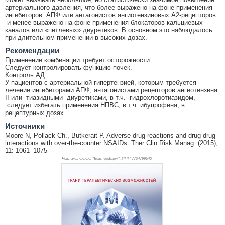
артериального давления, что более выражено на фоне применения
ингибиторов АПФ или антагонистов ангиотензиновых А2-рецепторов
и менее выражено на фоне применения блокаторов кальциевых
каналов или «петлевых» диуретиков. В основном это наблюдалось
при длительном применении в высоких дозах.
Рекомендации
Применение комбинации требует осторожности.
Следует контролировать функцию почек.
Контроль АД.
У пациентов с артериальной гипертензией, которым требуется
лечение ингибиторами АПФ, антагонистами рецепторов ангиотензина
II или тиазидными диуретиками, в т.ч. гидрохлоротиазидом,
следует избегать применения НПВС, в т.ч. ибупрофена, в
рецептурных дозах.
Источники
Moore N, Pollack Ch., Butkerait P. Adverse drug reactions and drug-drug
interactions with over-the-counter NSAIDs. Ther Clin Risk Manag. (2015);
11: 1061–1075
Реклама. ОООО "Векторфарм", ИНН 770
4799640